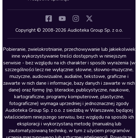
Inne języki
Komedia
Kryminały
Copyright © 2008-2026 Audioteka Group Sp. z o.o.
Lektury szkolne
Literatura anglojęzyczna
Pobieranie, zwielokrotnianie, przechowywanie lub jakiekolwiek
inne wykorzystywanie treści dostępnych w niniejszym
Literatura faktu
serwisie - bez względu na ich charakter i sposób wyrażenia (w
szczególności lecz nie wyłącznie: słowne, słowno-muzyczne,
Literatura obyczajowa
muzyczne, audiowizualne, audialne, tekstowe, graficzne i
Literatura piękna obca
zawarte w nich dane i informacje, bazy danych i zawarte w nich
dane) oraz formę (np. literackie, publicystyczne, naukowe,
Literatura piękna polska
kartograficzne, programy komputerowe, plastyczne,
Nagrania relaksacyjne
fotograficzne) wymaga uprzedniej i jednoznacznej zgody
Audioteka Group Sp. z o.o. z siedzibą w Warszawie, będącej
Nauka języków
właścicielem niniejszego serwisu, bez względu na sposób ich
Nauki humanistyczne
eksploracji i wykorzystaną metodę (manualną lub
zautomatyzowaną technikę, w tym z użyciem programów
Podcasty i audycje
uczenia maszynowego lub sztucznej inteligencji). Powyższe