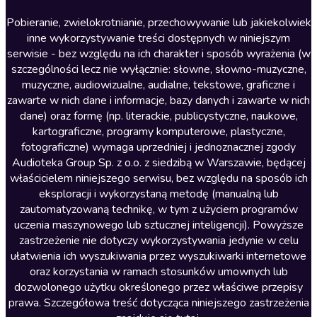
Literatura anglojęzyczna
Pobieranie, zwielokrotnianie, przechowywanie lub jakiekolwiek
inne wykorzystywanie treści dostępnych w niniejszym
Literatura faktu
serwisie - bez względu na ich charakter i sposób wyrażenia (w
szczególności lecz nie wyłącznie: słowne, słowno-muzyczne,
Literatura obyczajowa
muzyczne, audiowizualne, audialne, tekstowe, graficzne i
Literatura piękna obca
zawarte w nich dane i informacje, bazy danych i zawarte w nich
dane) oraz formę (np. literackie, publicystyczne, naukowe,
Literatura piękna polska
kartograficzne, programy komputerowe, plastyczne,
Nagrania relaksacyjne
fotograficzne) wymaga uprzedniej i jednoznacznej zgody
Audioteka Group Sp. z o.o. z siedzibą w Warszawie, będącej
Nauka języków
właścicielem niniejszego serwisu, bez względu na sposób ich
Nauki humanistyczne
eksploracji i wykorzystaną metodę (manualną lub
zautomatyzowaną technikę, w tym z użyciem programów
Podcasty i audycje
uczenia maszynowego lub sztucznej inteligencji). Powyższe
Polityka
zastrzeżenie nie dotyczy wykorzystywania jedynie w celu
ułatwienia ich wyszukiwania przez wyszukiwarki internetowe
Prasa
oraz korzystania w ramach stosunków umownych lub
Religia
dozwolonego użytku określonego przez właściwe przepisy
prawa. Szczegółowa treść dotycząca niniejszego zastrzeżenia
Romans