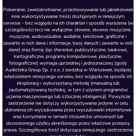
Literatura anglojęzyczna
Pobieranie, zwielokrotnianie, przechowywanie lub jakiekolwiek
inne wykorzystywanie treści dostępnych w niniejszym
Literatura faktu
serwisie - bez względu na ich charakter i sposób wyrażenia (w
szczególności lecz nie wyłącznie: słowne, słowno-muzyczne,
Literatura obyczajowa
muzyczne, audiowizualne, audialne, tekstowe, graficzne i
Literatura piękna obca
zawarte w nich dane i informacje, bazy danych i zawarte w nich
dane) oraz formę (np. literackie, publicystyczne, naukowe,
Literatura piękna polska
kartograficzne, programy komputerowe, plastyczne,
Nagrania relaksacyjne
fotograficzne) wymaga uprzedniej i jednoznacznej zgody
Audioteka Group Sp. z o.o. z siedzibą w Warszawie, będącej
Nauka języków
właścicielem niniejszego serwisu, bez względu na sposób ich
Nauki humanistyczne
eksploracji i wykorzystaną metodę (manualną lub
zautomatyzowaną technikę, w tym z użyciem programów
Podcasty i audycje
uczenia maszynowego lub sztucznej inteligencji). Powyższe
Polityka
zastrzeżenie nie dotyczy wykorzystywania jedynie w celu
ułatwienia ich wyszukiwania przez wyszukiwarki internetowe
Prasa
oraz korzystania w ramach stosunków umownych lub
Religia
dozwolonego użytku określonego przez właściwe przepisy
prawa. Szczegółowa treść dotycząca niniejszego zastrzeżenia
Romans