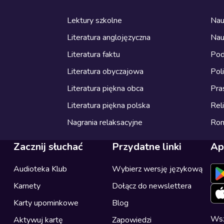
Lektury szkolne
Nau
Literatura anglojęzyczna
Nau
Literatura faktu
Pod
Literatura obyczajowa
Pol
Literatura piękna obca
Pra
Literatura piękna polska
Reli
Nagrania relaksacyjne
Ro
Zacznij słuchać
Przydatne linki
Ap
Audioteka Klub
Wybierz wersję językową
Karnety
Dołącz do newslettera
Karty upominkowe
Blog
Wsz
Aktywuj kartę
Zapowiedzi