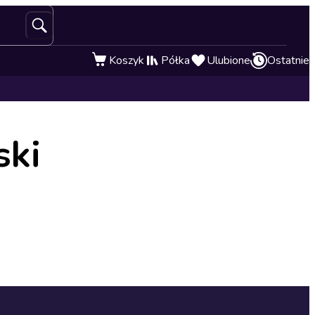
Koszyk
Półka
Ulubione
Ostatnie
ski