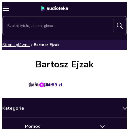
Strona główna
Bartosz Ejzak
Bartosz Ejzak
Bartosz Ejzak
Ganimedes
14,99 zł
2.5
Kategorie
Nowości
Pomoc