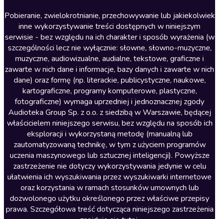
Literatura anglojęzyczna
Pobieranie, zwielokrotnianie, przechowywanie lub jakiekolwiek
inne wykorzystywanie treści dostępnych w niniejszym
Literatura faktu
serwisie - bez względu na ich charakter i sposób wyrażenia (w
szczególności lecz nie wyłącznie: słowne, słowno-muzyczne,
Literatura obyczajowa
muzyczne, audiowizualne, audialne, tekstowe, graficzne i
Literatura piękna obca
zawarte w nich dane i informacje, bazy danych i zawarte w nich
dane) oraz formę (np. literackie, publicystyczne, naukowe,
Literatura piękna polska
kartograficzne, programy komputerowe, plastyczne,
Nagrania relaksacyjne
fotograficzne) wymaga uprzedniej i jednoznacznej zgody
Audioteka Group Sp. z o.o. z siedzibą w Warszawie, będącej
Nauka języków
właścicielem niniejszego serwisu, bez względu na sposób ich
Nauki humanistyczne
eksploracji i wykorzystaną metodę (manualną lub
zautomatyzowaną technikę, w tym z użyciem programów
Podcasty i audycje
uczenia maszynowego lub sztucznej inteligencji). Powyższe
Polityka
zastrzeżenie nie dotyczy wykorzystywania jedynie w celu
ułatwienia ich wyszukiwania przez wyszukiwarki internetowe
Prasa
oraz korzystania w ramach stosunków umownych lub
Religia
dozwolonego użytku określonego przez właściwe przepisy
prawa. Szczegółowa treść dotycząca niniejszego zastrzeżenia
Romans