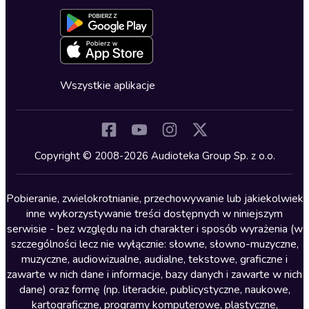
Aktywuj kartę
Formularz zgłaszania nielegalnych treści
Dla młodzieży
Blog
Oferta dla firm i bibliotek
Deklaracja dostępności
Erotyczne
Zapowiedzi
Fantastyka
Cykle audiobooków
Horror
Wszystkie aplikacje
Inne języki
Komedia
Kryminały
Copyright © 2008-2026 Audioteka Group Sp. z o.o.
Lektury szkolne
Literatura anglojęzyczna
Pobieranie, zwielokrotnianie, przechowywanie lub jakiekolwiek
inne wykorzystywanie treści dostępnych w niniejszym
Literatura faktu
serwisie - bez względu na ich charakter i sposób wyrażenia (w
szczególności lecz nie wyłącznie: słowne, słowno-muzyczne,
Literatura obyczajowa
muzyczne, audiowizualne, audialne, tekstowe, graficzne i
Literatura piękna obca
zawarte w nich dane i informacje, bazy danych i zawarte w nich
dane) oraz formę (np. literackie, publicystyczne, naukowe,
Literatura piękna polska
kartograficzne, programy komputerowe, plastyczne,