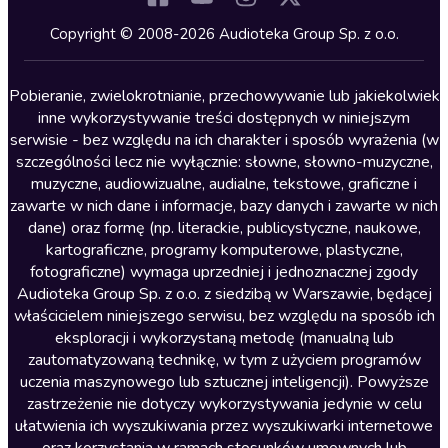
Kryminały
Copyright © 2008-2026 Audioteka Group Sp. z o.o.
Lektury szkolne
Literatura anglojęzyczna
Pobieranie, zwielokrotnianie, przechowywanie lub jakiekolwiek
inne wykorzystywanie treści dostępnych w niniejszym
Literatura faktu
serwisie - bez względu na ich charakter i sposób wyrażenia (w
szczególności lecz nie wyłącznie: słowne, słowno-muzyczne,
Literatura obyczajowa
muzyczne, audiowizualne, audialne, tekstowe, graficzne i
Literatura piękna obca
zawarte w nich dane i informacje, bazy danych i zawarte w nich
dane) oraz formę (np. literackie, publicystyczne, naukowe,
Literatura piękna polska
kartograficzne, programy komputerowe, plastyczne,
Nagrania relaksacyjne
fotograficzne) wymaga uprzedniej i jednoznacznej zgody
Audioteka Group Sp. z o.o. z siedzibą w Warszawie, będącej
Nauka języków
właścicielem niniejszego serwisu, bez względu na sposób ich
Nauki humanistyczne
eksploracji i wykorzystaną metodę (manualną lub
zautomatyzowaną technikę, w tym z użyciem programów
Podcasty i audycje
uczenia maszynowego lub sztucznej inteligencji). Powyższe
Polityka
zastrzeżenie nie dotyczy wykorzystywania jedynie w celu
ułatwienia ich wyszukiwania przez wyszukiwarki internetowe
Prasa