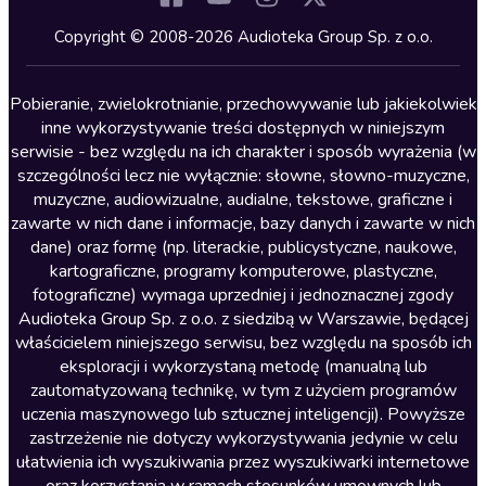
Kryminały
Copyright © 2008-2026 Audioteka Group Sp. z o.o.
Lektury szkolne
Literatura anglojęzyczna
Pobieranie, zwielokrotnianie, przechowywanie lub jakiekolwiek
inne wykorzystywanie treści dostępnych w niniejszym
Literatura faktu
serwisie - bez względu na ich charakter i sposób wyrażenia (w
szczególności lecz nie wyłącznie: słowne, słowno-muzyczne,
Literatura obyczajowa
muzyczne, audiowizualne, audialne, tekstowe, graficzne i
Literatura piękna obca
zawarte w nich dane i informacje, bazy danych i zawarte w nich
dane) oraz formę (np. literackie, publicystyczne, naukowe,
Literatura piękna polska
kartograficzne, programy komputerowe, plastyczne,
Nagrania relaksacyjne
fotograficzne) wymaga uprzedniej i jednoznacznej zgody
Audioteka Group Sp. z o.o. z siedzibą w Warszawie, będącej
Nauka języków
właścicielem niniejszego serwisu, bez względu na sposób ich
Nauki humanistyczne
eksploracji i wykorzystaną metodę (manualną lub
zautomatyzowaną technikę, w tym z użyciem programów
Podcasty i audycje
uczenia maszynowego lub sztucznej inteligencji). Powyższe
Polityka
zastrzeżenie nie dotyczy wykorzystywania jedynie w celu
ułatwienia ich wyszukiwania przez wyszukiwarki internetowe
Prasa