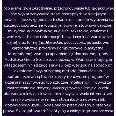
Literatura anglojęzyczna
Pobieranie, zwielokrotnianie, przechowywanie lub jakiekolwiek
inne wykorzystywanie treści dostępnych w niniejszym
Literatura faktu
serwisie - bez względu na ich charakter i sposób wyrażenia (w
szczególności lecz nie wyłącznie: słowne, słowno-muzyczne,
Literatura obyczajowa
muzyczne, audiowizualne, audialne, tekstowe, graficzne i
Literatura piękna obca
zawarte w nich dane i informacje, bazy danych i zawarte w nich
dane) oraz formę (np. literackie, publicystyczne, naukowe,
Literatura piękna polska
kartograficzne, programy komputerowe, plastyczne,
Nagrania relaksacyjne
fotograficzne) wymaga uprzedniej i jednoznacznej zgody
Audioteka Group Sp. z o.o. z siedzibą w Warszawie, będącej
Nauka języków
właścicielem niniejszego serwisu, bez względu na sposób ich
Nauki humanistyczne
eksploracji i wykorzystaną metodę (manualną lub
zautomatyzowaną technikę, w tym z użyciem programów
Podcasty i audycje
uczenia maszynowego lub sztucznej inteligencji). Powyższe
Polityka
zastrzeżenie nie dotyczy wykorzystywania jedynie w celu
ułatwienia ich wyszukiwania przez wyszukiwarki internetowe
Prasa
oraz korzystania w ramach stosunków umownych lub
Religia
dozwolonego użytku określonego przez właściwe przepisy
prawa. Szczegółowa treść dotycząca niniejszego zastrzeżenia
Romans