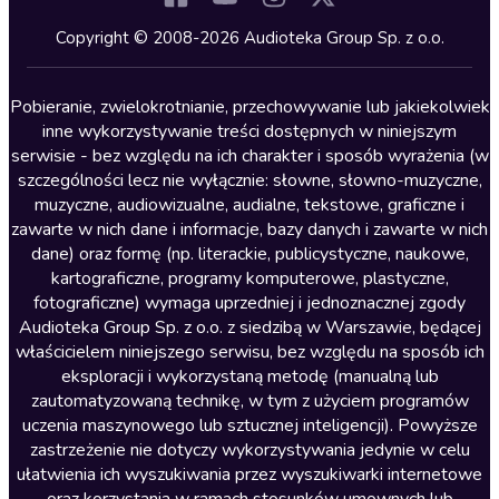
Kryminały
Copyright © 2008-2026 Audioteka Group Sp. z o.o.
Lektury szkolne
Literatura anglojęzyczna
Pobieranie, zwielokrotnianie, przechowywanie lub jakiekolwiek
inne wykorzystywanie treści dostępnych w niniejszym
Literatura faktu
serwisie - bez względu na ich charakter i sposób wyrażenia (w
szczególności lecz nie wyłącznie: słowne, słowno-muzyczne,
Literatura obyczajowa
muzyczne, audiowizualne, audialne, tekstowe, graficzne i
Literatura piękna obca
zawarte w nich dane i informacje, bazy danych i zawarte w nich
dane) oraz formę (np. literackie, publicystyczne, naukowe,
Literatura piękna polska
kartograficzne, programy komputerowe, plastyczne,
Nagrania relaksacyjne
fotograficzne) wymaga uprzedniej i jednoznacznej zgody
Audioteka Group Sp. z o.o. z siedzibą w Warszawie, będącej
Nauka języków
właścicielem niniejszego serwisu, bez względu na sposób ich
Nauki humanistyczne
eksploracji i wykorzystaną metodę (manualną lub
zautomatyzowaną technikę, w tym z użyciem programów
Podcasty i audycje
uczenia maszynowego lub sztucznej inteligencji). Powyższe
Polityka
zastrzeżenie nie dotyczy wykorzystywania jedynie w celu
ułatwienia ich wyszukiwania przez wyszukiwarki internetowe
Prasa