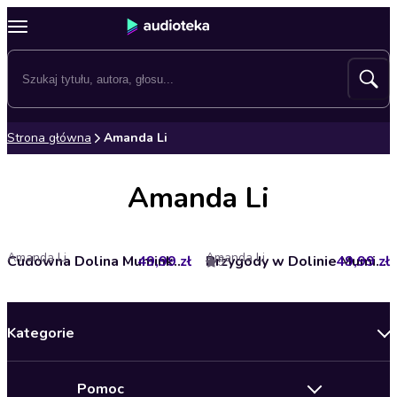
Strona główna
Amanda Li
Amanda Li
Amanda Li
Amanda Li
49,99 zł
Cudowna Dolina Muminków
49,99 zł
Przygody w Dolinie Muminków
5
Kategorie
Nowości
Pomoc