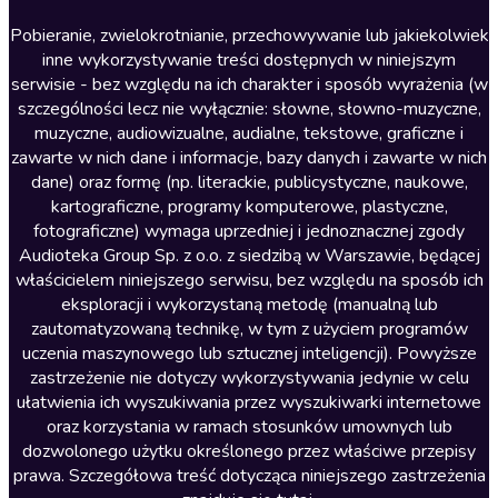
Literatura anglojęzyczna
Pobieranie, zwielokrotnianie, przechowywanie lub jakiekolwiek
inne wykorzystywanie treści dostępnych w niniejszym
Literatura faktu
serwisie - bez względu na ich charakter i sposób wyrażenia (w
szczególności lecz nie wyłącznie: słowne, słowno-muzyczne,
Literatura obyczajowa
muzyczne, audiowizualne, audialne, tekstowe, graficzne i
Literatura piękna obca
zawarte w nich dane i informacje, bazy danych i zawarte w nich
dane) oraz formę (np. literackie, publicystyczne, naukowe,
Literatura piękna polska
kartograficzne, programy komputerowe, plastyczne,
Nagrania relaksacyjne
fotograficzne) wymaga uprzedniej i jednoznacznej zgody
Audioteka Group Sp. z o.o. z siedzibą w Warszawie, będącej
Nauka języków
właścicielem niniejszego serwisu, bez względu na sposób ich
Nauki humanistyczne
eksploracji i wykorzystaną metodę (manualną lub
zautomatyzowaną technikę, w tym z użyciem programów
Podcasty i audycje
uczenia maszynowego lub sztucznej inteligencji). Powyższe
Polityka
zastrzeżenie nie dotyczy wykorzystywania jedynie w celu
ułatwienia ich wyszukiwania przez wyszukiwarki internetowe
Prasa
oraz korzystania w ramach stosunków umownych lub
Religia
dozwolonego użytku określonego przez właściwe przepisy
prawa. Szczegółowa treść dotycząca niniejszego zastrzeżenia
Romans