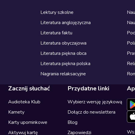
Lektury szkolne
Nau
Literatura anglojęzyczna
Nau
Literatura faktu
Pod
Literatura obyczajowa
Pol
Literatura piękna obca
Pra
Literatura piękna polska
Reli
Nagrania relaksacyjne
Ro
Zacznij słuchać
Przydatne linki
Ap
Audioteka Klub
Wybierz wersję językową
Karnety
Dołącz do newslettera
Karty upominkowe
Blog
Wsz
Aktywuj kartę
Zapowiedzi