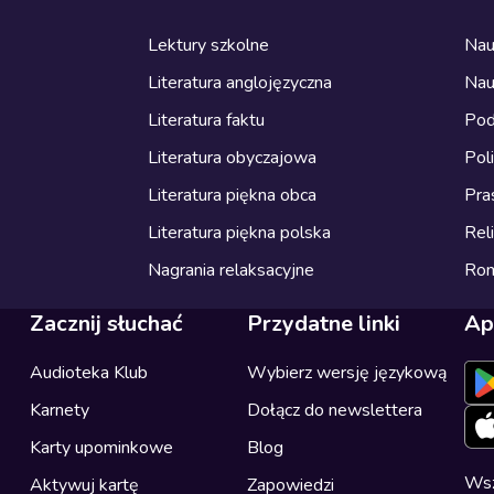
Lektury szkolne
Nau
Literatura anglojęzyczna
Nau
Literatura faktu
Pod
Literatura obyczajowa
Pol
Literatura piękna obca
Pra
Literatura piękna polska
Reli
Nagrania relaksacyjne
Ro
Zacznij słuchać
Przydatne linki
Ap
Audioteka Klub
Wybierz wersję językową
Karnety
Dołącz do newslettera
Karty upominkowe
Blog
Wsz
Aktywuj kartę
Zapowiedzi