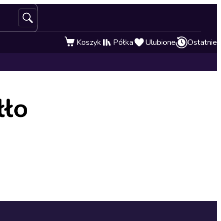
Koszyk
Półka
Ulubione
Ostatnie
łło