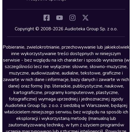
Inne języki
Komedia
Kryminały
Copyright © 2008-2026 Audioteka Group Sp. z o.o.
Lektury szkolne
Literatura anglojęzyczna
Pobieranie, zwielokrotnianie, przechowywanie lub jakiekolwiek
inne wykorzystywanie treści dostępnych w niniejszym
Literatura faktu
serwisie - bez względu na ich charakter i sposób wyrażenia (w
szczególności lecz nie wyłącznie: słowne, słowno-muzyczne,
Literatura obyczajowa
muzyczne, audiowizualne, audialne, tekstowe, graficzne i
Literatura piękna obca
zawarte w nich dane i informacje, bazy danych i zawarte w nich
dane) oraz formę (np. literackie, publicystyczne, naukowe,
Literatura piękna polska
kartograficzne, programy komputerowe, plastyczne,
Nagrania relaksacyjne
fotograficzne) wymaga uprzedniej i jednoznacznej zgody
Audioteka Group Sp. z o.o. z siedzibą w Warszawie, będącej
Nauka języków
właścicielem niniejszego serwisu, bez względu na sposób ich
Nauki humanistyczne
eksploracji i wykorzystaną metodę (manualną lub
zautomatyzowaną technikę, w tym z użyciem programów
Podcasty i audycje
uczenia maszynowego lub sztucznej inteligencji). Powyższe