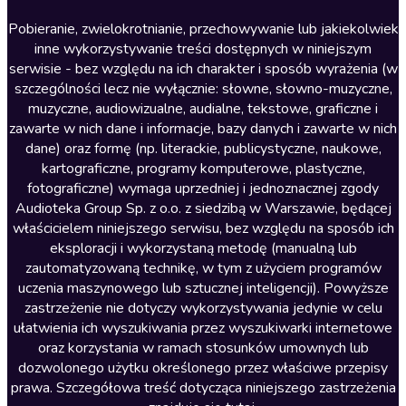
Literatura anglojęzyczna
Pobieranie, zwielokrotnianie, przechowywanie lub jakiekolwiek
inne wykorzystywanie treści dostępnych w niniejszym
Literatura faktu
serwisie - bez względu na ich charakter i sposób wyrażenia (w
szczególności lecz nie wyłącznie: słowne, słowno-muzyczne,
Literatura obyczajowa
muzyczne, audiowizualne, audialne, tekstowe, graficzne i
Literatura piękna obca
zawarte w nich dane i informacje, bazy danych i zawarte w nich
dane) oraz formę (np. literackie, publicystyczne, naukowe,
Literatura piękna polska
kartograficzne, programy komputerowe, plastyczne,
Nagrania relaksacyjne
fotograficzne) wymaga uprzedniej i jednoznacznej zgody
Audioteka Group Sp. z o.o. z siedzibą w Warszawie, będącej
Nauka języków
właścicielem niniejszego serwisu, bez względu na sposób ich
Nauki humanistyczne
eksploracji i wykorzystaną metodę (manualną lub
zautomatyzowaną technikę, w tym z użyciem programów
Podcasty i audycje
uczenia maszynowego lub sztucznej inteligencji). Powyższe
Polityka
zastrzeżenie nie dotyczy wykorzystywania jedynie w celu
ułatwienia ich wyszukiwania przez wyszukiwarki internetowe
Prasa
oraz korzystania w ramach stosunków umownych lub
Religia
dozwolonego użytku określonego przez właściwe przepisy
prawa. Szczegółowa treść dotycząca niniejszego zastrzeżenia
Romans