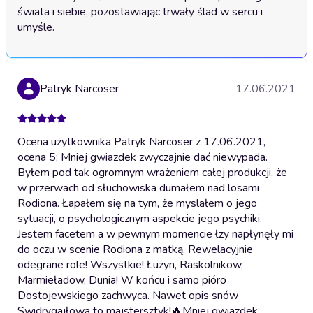
świata i siebie, pozostawiając trwały ślad w sercu i 
umyśle.
Patryk Narcoser
17.06.2021
Ocena użytkownika Patryk Narcoser z 17.06.2021,
ocena 5; Mniej gwiazdek zwyczajnie dać niewypada.
Byłem pod tak ogromnym wrażeniem całej produkcji, że
w przerwach od słuchowiska dumałem nad losami
Rodiona. Łapałem się na tym, że myslałem o jego
sytuacji, o psychologicznym aspekcie jego psychiki.
Jestem facetem a w pewnym momencie łzy napłynęły mi
do oczu w scenie Rodiona z matką. Rewelacyjnie
odegrane role! Wszystkie! Łużyn, Raskolnikow,
Marmieładow, Dunia! W końcu i samo pióro
Dostojewskiego zachwyca. Nawet opis snów
Swidrygajłowa to majstersztyk!🔥
Mniej gwiazdek