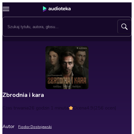
Zbrodnia i kara
Czas trwania
26 godzin 1 minuta
Ocena
4.9
(256 ocen)
Autor
Fiodor Dostojewski