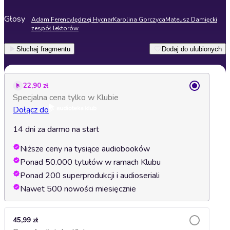
Głosy
Adam Ferency
Jędrzej Hycnar
Karolina Gorczyca
Mateusz Damięcki
zespół lektorów
Słuchaj fragmentu
Dodaj do ulubionych
22,90 zł
Specjalna cena tylko w Klubie
Dołącz do
14 dni za darmo na start
Niższe ceny na tysiące audiobooków
Ponad 50.000 tytułów w ramach Klubu
Ponad 200 superprodukcji i audioseriali
Nawet 500 nowości miesięcznie
45,99 zł