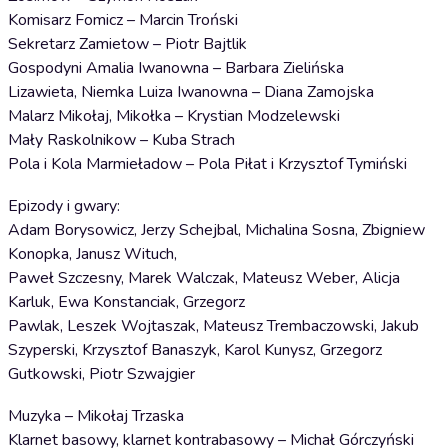
Komisarz Fomicz – Marcin Troński
Sekretarz Zamietow – Piotr Bajtlik
Gospodyni Amalia Iwanowna – Barbara Zielińska
Lizawieta, Niemka Luiza Iwanowna – Diana Zamojska
Malarz Mikołaj, Mikołka – Krystian Modzelewski
Mały Raskolnikow – Kuba Strach
Pola i Kola Marmieładow – Pola Piłat i Krzysztof Tymiński
Epizody i gwary:
Adam Borysowicz, Jerzy Schejbal, Michalina Sosna, Zbigniew
Konopka, Janusz Wituch,
Paweł Szczesny, Marek Walczak, Mateusz Weber, Alicja
Karluk, Ewa Konstanciak, Grzegorz
Pawlak, Leszek Wojtaszak, Mateusz Trembaczowski, Jakub
Szyperski, Krzysztof Banaszyk, Karol Kunysz, Grzegorz
Gutkowski, Piotr Szwajgier
Muzyka – Mikołaj Trzaska
Klarnet basowy, klarnet kontrabasowy – Michał Górczyński