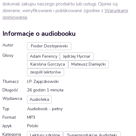
dokonali zakupu naszego produktu lub usługi. Opinie są
zbierane, weryfikowane i publikowane zgodnie z
Warunkami
opiniowania
.
Informacje o audiobooku
Autor
Fiodor Dostojewski
Głosy
Adam Ferency
Jędrzej Hycnar
Karolina Gorczyca
Mateusz Damięcki
zespół lektorów
Tłumacz
J.P. Zajączkowski
Długość
26 godzin 1 minuta
Wydawca
Audioteka
Typ
Audiobook - pełny
Format
MP3
Język
Polski
Kategoria
Lektury szkolne
Superprodukcje Audioteki