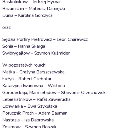
Raskolnikow – Jędrzej Hycnar
Razumichin – Mateusz Damięcki
Dunia – Karolina Gorczyca
oraz
Sędzia Porfiry Pietrowicz – Leon Charewicz
Sonia – Hanna Skarga
Swidrygajłow – Szymon Kuśmider
W pozostałych rolach:
Matka – Grażyna Barszczewska
Łużyn – Robert Czebotar
Katarzyna Iwanowna – Wiktoria
Gorodeckaja, Marmieładow – Sławomir Orzechowski
Lebieziatnikow – Rafał Zawierucha
Lichwiarka – Ewa Szykulska
Porucznik Proch – Adam Bauman
Nastazja – Iza Dąbrowska
Zosimow – Szymon Roszak