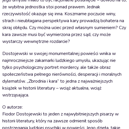
jego umyśle miało to być racjonalne posunięcie – dowód na to,
że wybitna jednostka stoi ponad prawem. Jednak
rzeczywistość okazuje się inna. Koszmarne poczucie winy,
strach i nieubłagana perspektywa kary prowadzą bohatera na
skraj obłędu. Czy można uciec przed własnym sumieniem? Czy
kara zawsze musi być wymierzona przez sąd, czy może
wystarczy wewnętrzne rozdarcie?
Dostojewski w swojej monumentalnej powieści wnika w
najmroczniejsze zakamarki ludzkiego umysłu, ukazując nie
tylko psychologiczny portret mordercy, ale także obraz
społeczeństwa pełnego nierówności, desperacji i moralnych
dylematów. „Zbrodnia i kara” to jedna z najważniejszych
książek w historii literatury – wciąż aktualna, wciąż
wstrząsająca.
O autorze:
Fiodor Dostojewski to jeden z najwybitniejszych pisarzy w
historii literatury, który na zawsze odmienił sposób
postrzegania ludzkiej psychiki w powieści. Jego dzieła, takie