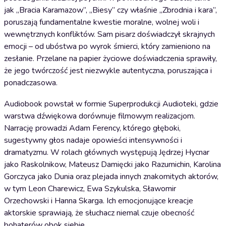
jak „Bracia Karamazow”, „Biesy” czy właśnie „Zbrodnia i kara”,
poruszają fundamentalne kwestie moralne, wolnej woli i
wewnętrznych konfliktów. Sam pisarz doświadczył skrajnych
emocji – od ubóstwa po wyrok śmierci, który zamieniono na
zesłanie. Przelane na papier życiowe doświadczenia sprawiły,
że jego twórczość jest niezwykle autentyczna, poruszająca i
ponadczasowa.
Audiobook powstał w formie Superprodukcji Audioteki, gdzie
warstwa dźwiękowa dorównuje filmowym realizacjom.
Narrację prowadzi Adam Ferency, którego głęboki,
sugestywny głos nadaje opowieści intensywności i
dramatyzmu. W rolach głównych występują Jędrzej Hycnar
jako Raskolnikow, Mateusz Damięcki jako Razumichin, Karolina
Gorczyca jako Dunia oraz plejada innych znakomitych aktorów,
w tym Leon Charewicz, Ewa Szykulska, Sławomir
Orzechowski i Hanna Skarga. Ich emocjonujące kreacje
aktorskie sprawiają, że słuchacz niemal czuje obecność
bohaterów obok siebie.