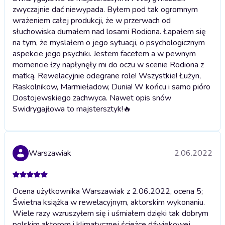
zwyczajnie dać niewypada. Byłem pod tak ogromnym
wrażeniem całej produkcji, że w przerwach od
słuchowiska dumałem nad losami Rodiona. Łapałem się
na tym, że myslałem o jego sytuacji, o psychologicznym
aspekcie jego psychiki. Jestem facetem a w pewnym
momencie łzy napłynęły mi do oczu w scenie Rodiona z
matką. Rewelacyjnie odegrane role! Wszystkie! Łużyn,
Raskolnikow, Marmieładow, Dunia! W końcu i samo pióro
Dostojewskiego zachwyca. Nawet opis snów
Swidrygajłowa to majstersztyk!🔥
Warszawiak
2.06.2022
Ocena użytkownika Warszawiak z 2.06.2022, ocena 5;
Świetna książka w rewelacyjnym, aktorskim wykonaniu.
Wiele razy wzruszyłem się i uśmiałem dzięki tak dobrym
polskim aktorom i klimatycznej ścieżce dźwiękowej.