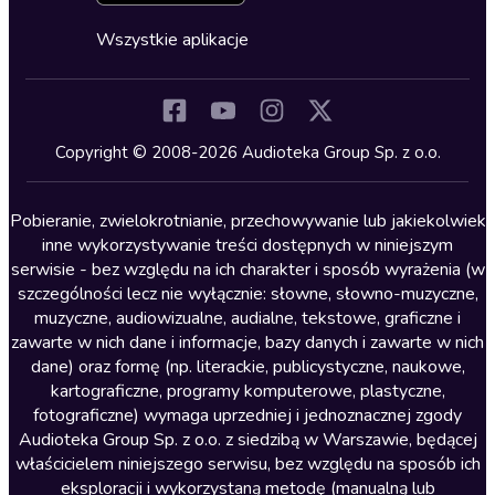
Cykle audiobooków
Horror
Wszystkie aplikacje
Inne języki
Komedia
Kryminały
Copyright © 2008-2026 Audioteka Group Sp. z o.o.
Lektury szkolne
Literatura anglojęzyczna
Pobieranie, zwielokrotnianie, przechowywanie lub jakiekolwiek
inne wykorzystywanie treści dostępnych w niniejszym
Literatura faktu
serwisie - bez względu na ich charakter i sposób wyrażenia (w
szczególności lecz nie wyłącznie: słowne, słowno-muzyczne,
Literatura obyczajowa
muzyczne, audiowizualne, audialne, tekstowe, graficzne i
Literatura piękna obca
zawarte w nich dane i informacje, bazy danych i zawarte w nich
dane) oraz formę (np. literackie, publicystyczne, naukowe,
Literatura piękna polska
kartograficzne, programy komputerowe, plastyczne,
Nagrania relaksacyjne
fotograficzne) wymaga uprzedniej i jednoznacznej zgody
Audioteka Group Sp. z o.o. z siedzibą w Warszawie, będącej
Nauka języków
właścicielem niniejszego serwisu, bez względu na sposób ich
Nauki humanistyczne
eksploracji i wykorzystaną metodę (manualną lub