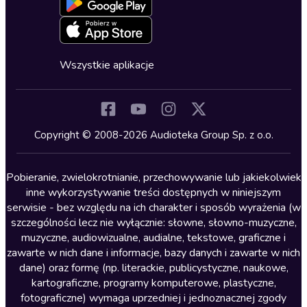
Blog
Oferta dla firm i bibliotek
Deklaracja dostępności
Erotyczne
Zapowiedzi
Fantastyka
Cykle audiobooków
Horror
Wszystkie aplikacje
Inne języki
Komedia
Kryminały
Copyright © 2008-2026 Audioteka Group Sp. z o.o.
Lektury szkolne
Literatura anglojęzyczna
Pobieranie, zwielokrotnianie, przechowywanie lub jakiekolwiek
inne wykorzystywanie treści dostępnych w niniejszym
Literatura faktu
serwisie - bez względu na ich charakter i sposób wyrażenia (w
szczególności lecz nie wyłącznie: słowne, słowno-muzyczne,
Literatura obyczajowa
muzyczne, audiowizualne, audialne, tekstowe, graficzne i
Literatura piękna obca
zawarte w nich dane i informacje, bazy danych i zawarte w nich
dane) oraz formę (np. literackie, publicystyczne, naukowe,
Literatura piękna polska
kartograficzne, programy komputerowe, plastyczne,
Nagrania relaksacyjne
fotograficzne) wymaga uprzedniej i jednoznacznej zgody