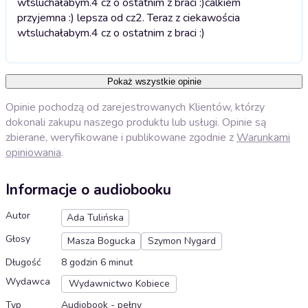
wtsluchałabym.4 cz o ostatnim z braci :)
calkiem
przyjemna :) lepsza od cz2. Teraz z ciekawościa
wtsluchałabym.4 cz o ostatnim z braci :)
Pokaż wszystkie opinie
Opinie pochodzą od zarejestrowanych Klientów, którzy
dokonali zakupu naszego produktu lub usługi. Opinie są
zbierane, weryfikowane i publikowane zgodnie z
Warunkami
opiniowania
.
Informacje o audiobooku
Autor
Ada Tulińska
Głosy
Masza Bogucka
Szymon Nygard
Długość
8 godzin 6 minut
Wydawca
Wydawnictwo Kobiece
Typ
Audiobook - pełny