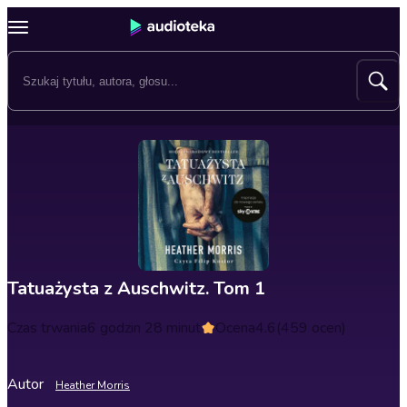
Tatuażysta z Auschwitz. Tom 1
Czas trwania
6 godzin 28 minut
Ocena
4.6
(459 ocen)
Autor
Heather Morris