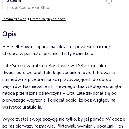
35,99 zł
Poza Audioteka Klub
Dodaj do koszyka
Strona główna
Literatura piękna obca
Opis
Bestsellerowa – oparta na faktach – powieść na miarę
Chłopca w pasiastej piżamie i Listy Schindlera.
Lale Sokołow trafił do Auschwitz w 1942 roku jako
dwudziestosześciolatek. Jego zadaniem było tatuowanie
numerów na przedramionach przybywających do obozu
więźniów. Naznaczanie ich. Pewnego dnia w kolejce stanęła
młoda przerażona dziewczyna – Gita. Lale zakochał się od
pierwszego wejrzenia. I obiecał sobie, że bez względu na
wszystko uratuje ją.
Wykorzystał swoją pozycję nie tylko, by jej pomóc. W obozie
po raz pierwszy rozmawiali, flirtowali, wymienili pocałunki. Ich