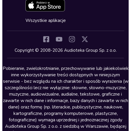
Zapowiedzi
Fantastyka
Cykle audiobooków
Horror
Wszystkie aplikacje
Inne języki
Komedia
Kryminały
Copyright © 2008-2026 Audioteka Group Sp. z o.o.
Lektury szkolne
Literatura anglojęzyczna
Pobieranie, zwielokrotnianie, przechowywanie lub jakiekolwiek
inne wykorzystywanie treści dostępnych w niniejszym
Literatura faktu
serwisie - bez względu na ich charakter i sposób wyrażenia (w
szczególności lecz nie wyłącznie: słowne, słowno-muzyczne,
Literatura obyczajowa
muzyczne, audiowizualne, audialne, tekstowe, graficzne i
Literatura piękna obca
zawarte w nich dane i informacje, bazy danych i zawarte w nich
dane) oraz formę (np. literackie, publicystyczne, naukowe,
Literatura piękna polska
kartograficzne, programy komputerowe, plastyczne,
Nagrania relaksacyjne
fotograficzne) wymaga uprzedniej i jednoznacznej zgody
Audioteka Group Sp. z o.o. z siedzibą w Warszawie, będącej
Nauka języków