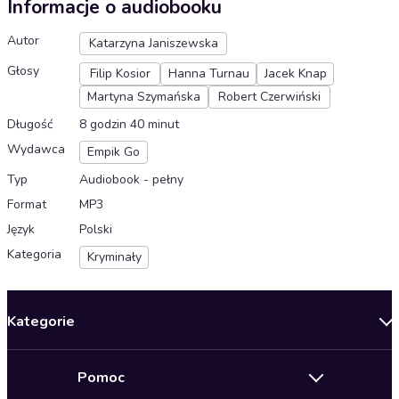
Informacje o audiobooku
Autor
Katarzyna Janiszewska
Głosy
Filip Kosior
Hanna Turnau
Jacek Knap
Martyna Szymańska
Robert Czerwiński
Długość
8 godzin 40 minut
Wydawca
Empik Go
Typ
Audiobook - pełny
Format
MP3
Język
Polski
Kategoria
Kryminały
Kategorie
Nowości
Pomoc
Oferty specjalne