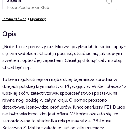
39,99 zł
Poza Audioteka Klub
Dodaj do koszyka
Strona główna
Kryminały
Opis
„Robił to nie pierwszy raz. Mierzył, przykładał do siebie, upajał
się tym widokiem. Chciał ją posiąść, otulić się nią jak ciepłym
swetrem, opleść jej zapachem. Chciał ją chłonąć całym sobą.
Chciał być nią”.
To była najokrutniejsza i najbardziej tajemnicza zbrodnia w
dziejach polskiej kryminalistyki. Pływający w Wiśle „płaszcz” z
ludzkiej skóry zelektryzował społeczeństwo i postawił na
równe nogi policję w całym kraju. O pomoc proszono
detektywa, jasnowidza, profilerów, funkcjonariuszy FBI. Długo
nie było wiadomo, kim jest ofiara. W końcu okazało się, że
zamordowana to studentka religioznawstwa, 23-letnia
Katarzyna Z. Matka szukała jej już od kilku miesięcy.