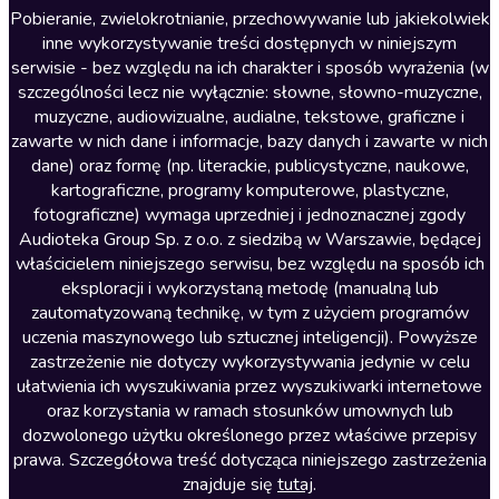
Literatura anglojęzyczna
Pobieranie, zwielokrotnianie, przechowywanie lub jakiekolwiek
inne wykorzystywanie treści dostępnych w niniejszym
Literatura faktu
serwisie - bez względu na ich charakter i sposób wyrażenia (w
szczególności lecz nie wyłącznie: słowne, słowno-muzyczne,
Literatura obyczajowa
muzyczne, audiowizualne, audialne, tekstowe, graficzne i
Literatura piękna obca
zawarte w nich dane i informacje, bazy danych i zawarte w nich
dane) oraz formę (np. literackie, publicystyczne, naukowe,
Literatura piękna polska
kartograficzne, programy komputerowe, plastyczne,
Nagrania relaksacyjne
fotograficzne) wymaga uprzedniej i jednoznacznej zgody
Audioteka Group Sp. z o.o. z siedzibą w Warszawie, będącej
Nauka języków
właścicielem niniejszego serwisu, bez względu na sposób ich
Nauki humanistyczne
eksploracji i wykorzystaną metodę (manualną lub
zautomatyzowaną technikę, w tym z użyciem programów
Podcasty i audycje
uczenia maszynowego lub sztucznej inteligencji). Powyższe
Polityka
zastrzeżenie nie dotyczy wykorzystywania jedynie w celu
ułatwienia ich wyszukiwania przez wyszukiwarki internetowe
Prasa
oraz korzystania w ramach stosunków umownych lub
Religia
dozwolonego użytku określonego przez właściwe przepisy
prawa. Szczegółowa treść dotycząca niniejszego zastrzeżenia
Romans
znajduje się
tutaj
.