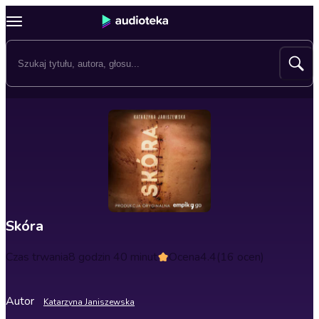
Skóra
Czas trwania
8 godzin 40 minut
Ocena
4.4
(16 ocen)
Autor
Katarzyna Janiszewska