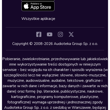
Erotyczne
Zapowiedzi
Fantastyka
Cykle audiobooków
Horror
Wszystkie aplikacje
Inne języki
Komedia
Kryminały
Copyright © 2008-2026 Audioteka Group Sp. z o.o.
Lektury szkolne
Literatura anglojęzyczna
Pobieranie, zwielokrotnianie, przechowywanie lub jakiekolwiek
inne wykorzystywanie treści dostępnych w niniejszym
Literatura faktu
serwisie - bez względu na ich charakter i sposób wyrażenia (w
szczególności lecz nie wyłącznie: słowne, słowno-muzyczne,
Literatura obyczajowa
muzyczne, audiowizualne, audialne, tekstowe, graficzne i
Literatura piękna obca
zawarte w nich dane i informacje, bazy danych i zawarte w nich
dane) oraz formę (np. literackie, publicystyczne, naukowe,
Literatura piękna polska
kartograficzne, programy komputerowe, plastyczne,
Nagrania relaksacyjne
fotograficzne) wymaga uprzedniej i jednoznacznej zgody
Audioteka Group Sp. z o.o. z siedzibą w Warszawie, będącej
Nauka języków