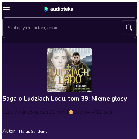
Saga o Ludziach Lodu, tom 39: Nieme głosy
Czas trwania
8 godzin 21 minut
Ocena
4.4
(12 ocen)
Autor
Margit Sandemo