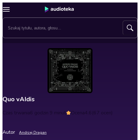
Quo vAIdis
Czas trwania
6 godzin 9 minut
Ocena
4.6
(67 ocen)
Autor
Andrzej Dragan