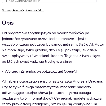
Poza Audioteka Klub
Dodaj do koszyka
Strona główna
Literatura faktu
Opis
Od programów sprytniejszych od swoich twórców po
jednorożce rysowane przez sieci neuronowe – jest tu
wszystko, czego potrzeba, by samodzielnie myśleć o AI. Autor
nie moralizuje, tylko grzebie, dziwi się i pokazuje, jak działa
świat opisywany równaniami i kodem. To jedna z tych książek,
po których świat widzi się trochę wyraźniej.
- Wojciech Zaremba, współzałożyciel OpenAI
AI nabiera głębszego sensu wraz z książką Andrzeja Dragana.
Czy to tylko funkcja matematyczna, mnożenie macierzy
odtwarzające kolejne słowa jak stochastyczna papuga,
bezduszny twór informatyków? Czy jednak modele wykazują
cechy prawdziwej inteligencji, rozumują i są kreatywne? Ta