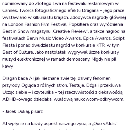
nominowany do Złotego Lwa na festiwalu reklamowym w
Cannes. Twórca fotograficznego efektu Dragana – jego prace
wystawiano w kilkunastu krajach. Zdobywca nagrody głównej
na London Fashion Film Festival, Popkillera oraz wyróżnienia
Best in Show magazynu „Creative Review”, a także nagród na
festiwalach Berlin Music Video Awards, Epica Awards, Script
Fiesta i ponad dwudziestu nagród w konkursie KTR, w tym
Best of Culture. Jako nastolatek wygrywał liczne konkursy
muzyki elektronicznej w ramach demosceny. Nigdy nie pił
kawy.
Dragan bada AI jak nieznane zwierzę, dziwny fenomen
przyrody. Ogląda z różnych stron. Testuje. Dźga i przekłuwa.
Ucząc siebie – i czytelnika – tej rzeczywistości z ciekawością
ADHD-owego dzieciaka, właściwą naukowcom-odkrywcom.
- Jacek Dukaj, pisarz
AI wpłynie na każdy aspekt naszego życia, a „Quo vAIdis”