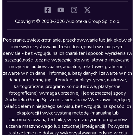
Komedia
Kryminały
Copyright © 2008-2026 Audioteka Group Sp. z o.o.
Lektury szkolne
Literatura anglojęzyczna
Pobieranie, zwielokrotnianie, przechowywanie lub jakiekolwiek
inne wykorzystywanie treści dostępnych w niniejszym
Literatura faktu
serwisie - bez względu na ich charakter i sposób wyrażenia (w
szczególności lecz nie wyłącznie: słowne, słowno-muzyczne,
Literatura obyczajowa
muzyczne, audiowizualne, audialne, tekstowe, graficzne i
Literatura piękna obca
zawarte w nich dane i informacje, bazy danych i zawarte w nich
dane) oraz formę (np. literackie, publicystyczne, naukowe,
Literatura piękna polska
kartograficzne, programy komputerowe, plastyczne,
Nagrania relaksacyjne
fotograficzne) wymaga uprzedniej i jednoznacznej zgody
Audioteka Group Sp. z o.o. z siedzibą w Warszawie, będącej
Nauka języków
właścicielem niniejszego serwisu, bez względu na sposób ich
Nauki humanistyczne
eksploracji i wykorzystaną metodę (manualną lub
zautomatyzowaną technikę, w tym z użyciem programów
Podcasty i audycje
uczenia maszynowego lub sztucznej inteligencji). Powyższe
Polityka
zastrzeżenie nie dotyczy wykorzystywania jedynie w celu