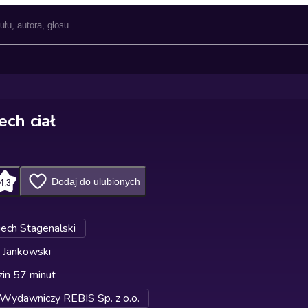
ch ciał
Dodaj do ulubionych
4,3
ech Stagenalski
 Jankowski
in 57 minut
ydawniczy REBIS Sp. z o.o.