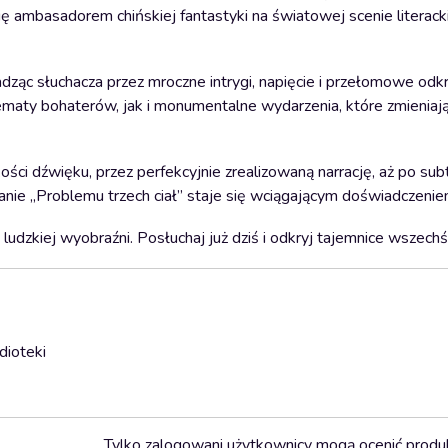
się ambasadorem chińskiej fantastyki na światowej scenie literacki
ząc słuchacza przez mroczne intrygi, napięcie i przełomowe odkr
maty bohaterów, jak i monumentalne wydarzenia, które zmieniają
ci dźwięku, przez perfekcyjnie zrealizowaną narrację, aż po subt
nie „Problemu trzech ciał” staje się wciągającym doświadczenie
 ludzkiej wyobraźni. Posłuchaj już dziś i odkryj tajemnice wszech
dioteki
Tylko zalogowani użytkownicy mogą ocenić produ