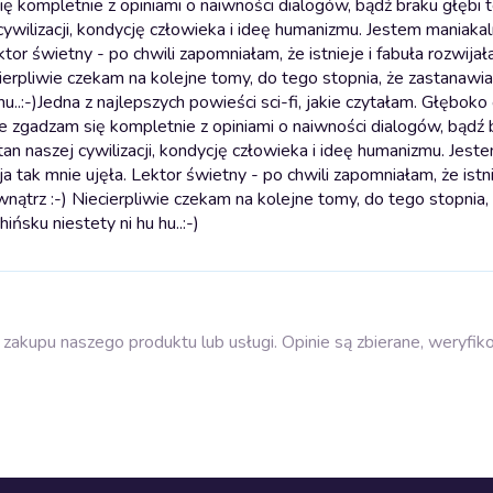
 kompletnie z opiniami o naiwności dialogów, bądź braku głębi te
 cywilizacji, kondycję człowieka i ideę humanizmu. Jestem maniak
ktor świetny - po chwili zapomniałam, że istnieje i fabuła rozwijała
ierpliwie czekam na kolejne tomy, do tego stopnia, że zastanawia
u..:-)
Jedna z najlepszych powieści sci-fi, jakie czytałam. Głęboko
e zgadzam się kompletnie z opiniami o naiwności dialogów, bądź 
stan naszej cywilizacji, kondycję człowieka i ideę humanizmu. Jest
a tak mnie ujęła. Lektor świetny - po chwili zapomniałam, że istni
wnątrz :-) Niecierpliwie czekam na kolejne tomy, do tego stopnia,
ińsku niestety ni hu hu..:-)
zakupu naszego produktu lub usługi. Opinie są zbierane, weryfik