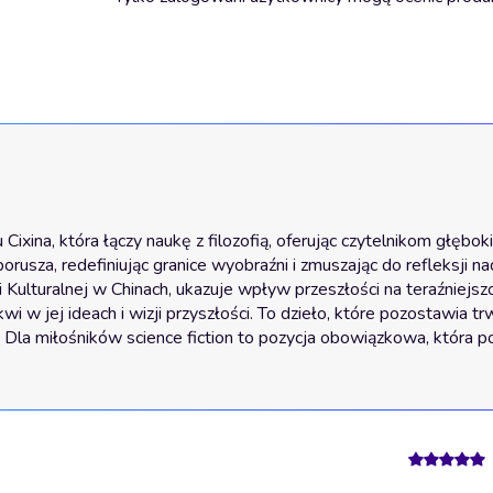
Cixina, która łączy naukę z filozofią, oferując czytelnikom głęboki
 porusza, redefiniując granice wyobraźni i zmuszając do refleksji n
lturalnej w Chinach, ukazuje wpływ przeszłości na teraźniejszo
 w jej ideach i wizji przyszłości. To dzieło, które pozostawia tr
. Dla miłośników science fiction to pozycja obowiązkowa, która p