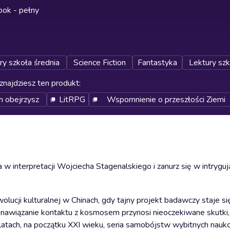
ok - pełny
ry szkoła średnia
Science Fiction
Fantastyka
Lektury sz
znajdziesz ten produkt
:
m obejrzysz
LitRPG
Wspomnienie o przeszłości Ziemi
 w interpretacji Wojciecha Stagenalskiego i zanurz się w intrygu
ewolucji kulturalnej w Chinach, gdy tajny projekt badawczy staje 
lu nawiązanie kontaktu z kosmosem przynosi nieoczekiwane skutk
u latach, na początku XXI wieku, seria samobójstw wybitnych na