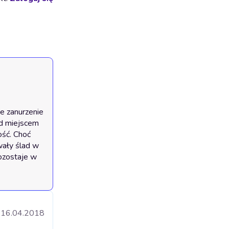
e zanurzenie 
ad miejscem 
ść. Choć 
wały ślad w 
ozostaje w 
16.04.2018