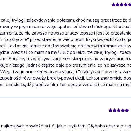
całej trylogii zdecydowanie polecam, choć muszę przestrzec że d
 ukazany w pryzmacie rozwoju społeczeństwa chińskiego. Choć aut
ozumienia, że nie zawsze nowsze znaczy lepsze i jest to przesłanie
 i "praktyczne" przedstawienie wielu teorii fizyki wszechświata, j
i. Lektor znakomicie dostosował się do specyfiki komunikacji w
 będzie wiedział co mam na myśli.
Już po lekturze całej trylogii zde
ne. Socjalny rozwój cywilizacji ziemskiej ukazany w pryzmacie r
ykuje niczego, jednak często daje do zrozumienia, że nie zawsze 
. Wizja (w gruncie rzeczy przerażająca) i "praktyczne" przedstawie
 w zupełności równoważy brak typowej akcji. Lektor znakomicie do
akiś chiński, bądź japoński film, ten będzie wiedział co mam na myśl
ajlepszych powieści sci-fi, jakie czytałam. Głęboko oparta o za