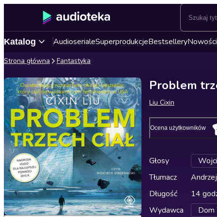
Audioseriale
Superprodukcje
Bestsellery
Nowości
Katalog
Strona główna
Fantastyka
Problem trze
Liu Cixin
Ocena użytkowników
Głosy
Wojci
Tłumacz
Andrzej
Długość
14 godz
Wydawca
Dom W