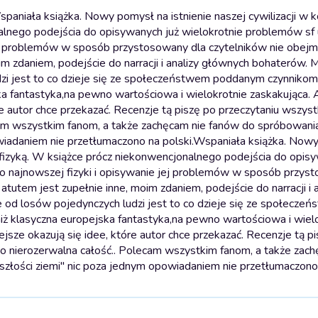
aniała książka. Nowy pomysł na istnienie naszej cywilizacji w 
alnego podejścia do opisywanych już wielokrotnie problemów sf
jej problemów w sposób przystosowany dla czytelników nie obejm
im zdaniem, podejście do narracji i analizy głównych bohaterów.
dzi jest to co dzieje się ze społeczeństwem poddanym czynnikom
ka fantastyka,na pewno wartościowa i wielokrotnie zaskakująca. A
e autor chce przekazać. Recenzje tą piszę po przeczytaniu wszyst
ecam wszystkim fanom, a także zachęcam nie fanów do spróbowania
iadaniem nie przetłumaczono na polski.
Wspaniała książka. Now
 fizyką. W książce prócz niekonwencjonalnego podejścia do opis
o najnowszej fizyki i opisywanie jej problemów w sposób przys
tutem jest zupełnie inne, moim zdaniem, podejście do narracji i a
od losów pojedynczych ludzi jest to co dzieje się ze społecze
iż klasyczna europejska fantastyka,na pewno wartościowa i wiel
ejsze okazują się idee, które autor chce przekazać. Recenzje tą p
 to nierozerwalna całość.. Polecam wszystkim fanom, a także zac
łości ziemi" nic poza jednym opowiadaniem nie przetłumaczono 