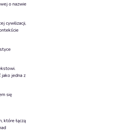
owej o nazwie
 cywilizacji,
kontekście
astyce
ekstowi.
 jako jedna z
em się
, które łączą
nad