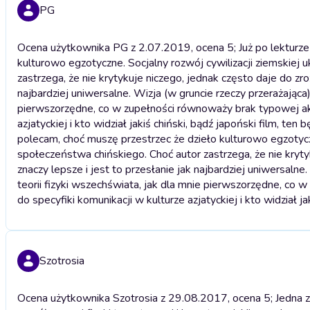
PG
Ocena użytkownika PG z 2.07.2019, ocena 5; Już po lekturze 
kulturowo egzotyczne. Socjalny rozwój cywilizacji ziemskiej
zastrzega, że nie krytykuje niczego, jednak często daje do zr
najbardziej uniwersalne. Wizja (w gruncie rzeczy przerażająca)
pierwszorzędne, co w zupełności równoważy brak typowej akcj
azjatyckiej i kto widział jakiś chiński, bądź japoński film, ten
polecam, choć muszę przestrzec że dzieło kulturowo egzotycz
społeczeństwa chińskiego. Choć autor zastrzega, że nie kryt
znaczy lepsze i jest to przesłanie jak najbardziej uniwersalne
teorii fizyki wszechświata, jak dla mnie pierwszorzędne, co
do specyfiki komunikacji w kulturze azjatyckiej i kto widział j
Szotrosia
Ocena użytkownika Szotrosia z 29.08.2017, ocena 5; Jedna z n