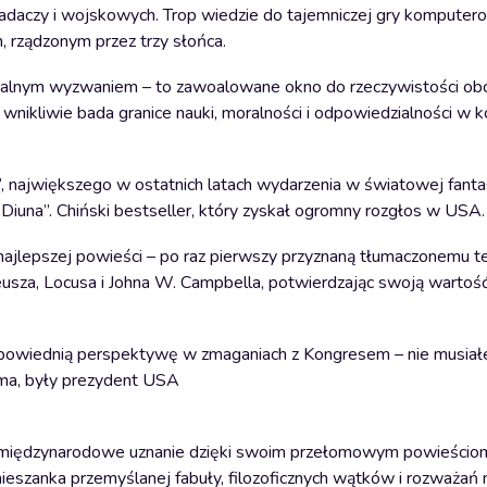
adaczy i wojskowych. Trop wiedzie do tajemniczej gry komputer
, rządzonym przez trzy słońca.
rtualnym wyzwaniem – to zawoalowane okno do rzeczywistości obcej
ść wnikliwie bada granice nauki, moralności i odpowiedzialności w 
i”, największego w ostatnich latach wydarzenia w światowej fant
Diuna”. Chiński bestseller, który zyskał ogromny rozgłos w USA.
ajlepszej powieści – po raz pierwszy przyznaną tłumaczonemu t
usza, Locusa i Johna W. Campbella, potwierdzając swoją wartość
dpowiednią perspektywę w zmaganiach z Kongresem – nie musiał
ama, były prezydent USA
dobył międzynarodowe uznanie dzięki swoim przełomowym powieściom
ieszanka przemyślanej fabuły, filozoficznych wątków i rozważań 