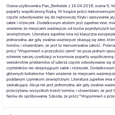
Ocena użytkownika Pan_Berbelek z 16.04.2018, ocena 5; Wsp
poparty współczesną fizyką. W książce prócz niekonwencjon
częste odwoływanie się do najnowszej fizyki i opisywanie 
całek i różniczek. Dodatkowym atutem jest zupełnie inne, mo
wrażenie że miejscami ważniejsze od losów pojedynczych lu
zewnętrznym. Literatura zupełnie inna niż klasyczna europejs
jednorodna, ale gdy zwalnia ważniejsze okazują się idee, któr
tomów, i stwierdzam, ze jest to nierozerwalna całość.. Pol
prócz "Wspomnień o przeszłości ziemi" nic poza jednym opow
istnienie naszej cywilizacji w kosmosie poparty współczesną
wielokrotnie problemów sf uderza częste odwoływanie się d
czytelników nie obejmujących całek i różniczek. Dodatkowym a
głównych bohaterów. Mam wrażenie że miejscami ważniejsze 
poddanym czynnikom zewnętrznym. Literatura zupełnie inna n
zaskakująca. Akcja nie jest jednorodna, ale gdy zwalnia ważni
przeczytaniu wszystkich trzech tomów, i stwierdzam, ze jest
fanów do spróbowania. Szkoda, że prócz "Wspomnień o przesz