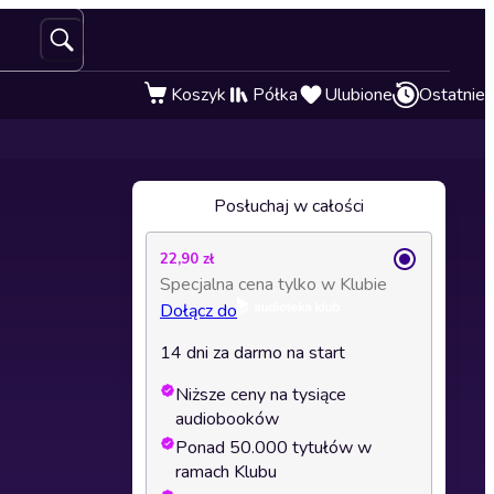
Koszyk
Półka
Ulubione
Ostatnie
Posłuchaj w całości
22,90 zł
Specjalna cena tylko w Klubie
Dołącz do
14 dni za darmo na start
Niższe ceny na tysiące
audiobooków
Ponad 50.000 tytułów w
ramach Klubu