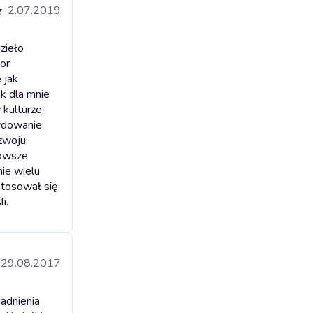
2.07.2019
zieło
or
 jak
ak dla mnie
 kulturze
cydowanie
ozwoju
nowsze
nie wielu
stosował się
i.
29.08.2017
gadnienia