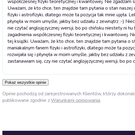
współczesnej fizyki teoretycznej i kwantowej. Nie zgadzam się
Uważam, że kto chce, ten znajdzie tam pytania o stan naszej
fizyki i astrofizyki, dlatego może ta pozycja tak mnie ujęła. Le
płynęła w moim umyśle, jakby bez udziału z zewnątrz :-) Niec
nie czytać anglojęzycznej wersji, bo po chińsku niestety ni hu h
zagadnienia współczesnej fizyki teoretycznej i kwantowej. Ni
tej książki. Uważam, że kto chce, ten znajdzie tam pytania o 
maniakalnym fanem fizyki i astrofizyki, dlatego może ta pozycj
rozwijała się i płynęła w moim umyśle, jakby bez udziału z ze
zastanawiam się, czy nie czytać anglojęzycznej wersji, bo po ch
Pokaż wszystkie opinie
Opinie pochodzą od zarejestrowanych Klientów, którzy dokonali 
publikowane zgodnie z
Warunkami opiniowania
.