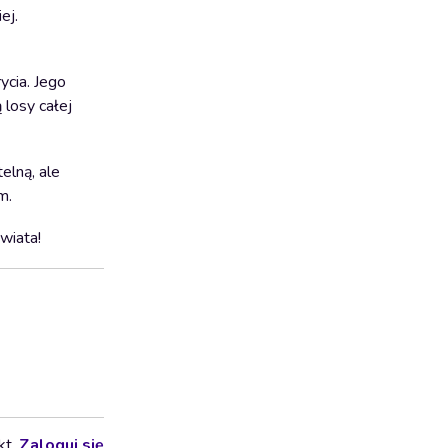
ej.
ycia. Jego
 losy całej
elną, ale
m.
świata!
kt.
Zaloguj się