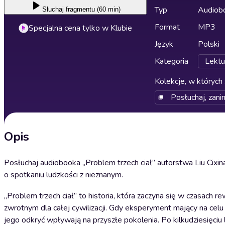
Typ
Audiobo
Słuchaj
fragmentu (60 min)
Format
MP3
Specjalna cena tylko w Klubie
Język
Polski
Kategoria
Lektu
Kolekcje, w których 
Posłuchaj, zani
Opis
Posłuchaj audiobooka „Problem trzech ciał” autorstwa Liu Cixina
o spotkaniu ludzkości z nieznanym.
„Problem trzech ciał” to historia, która zaczyna się w czasach r
zwrotnym dla całej cywilizacji. Gdy eksperyment mający na ce
jego odkryć wpływają na przyszłe pokolenia. Po kilkudziesięci