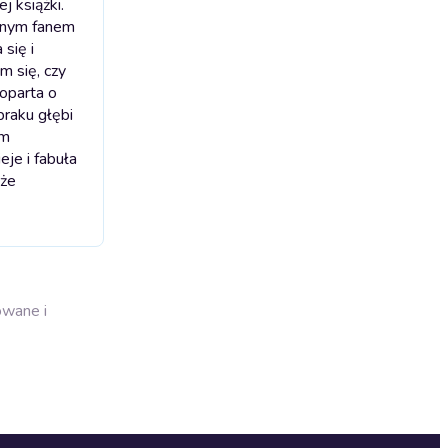
j książki.
alnym fanem
 się i
m się, czy
 oparta o
braku głębi
em
eje i fabuła
 że
owane i