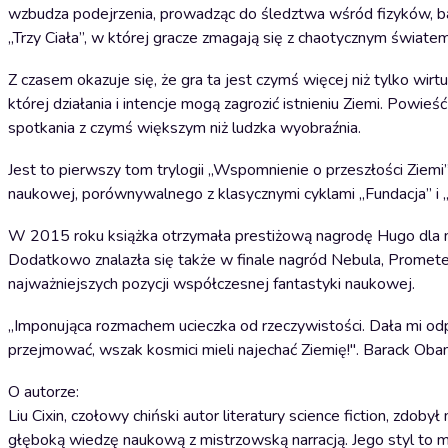
wzbudza podejrzenia, prowadząc do śledztwa wśród fizyków, b
„Trzy Ciała”, w której gracze zmagają się z chaotycznym światem
Z czasem okazuje się, że gra ta jest czymś więcej niż tylko wi
której działania i intencje mogą zagrozić istnieniu Ziemi. Powie
spotkania z czymś większym niż ludzka wyobraźnia.
Jest to pierwszy tom trylogii „Wspomnienie o przeszłości Ziem
naukowej, porównywalnego z klasycznymi cyklami „Fundacja” i „
W 2015 roku książka otrzymała prestiżową nagrodę Hugo dla n
Dodatkowo znalazła się także w finale nagród Nebula, Promete
najważniejszych pozycji współczesnej fantastyki naukowej.
„Imponująca rozmachem ucieczka od rzeczywistości. Dała mi o
przejmować, wszak kosmici mieli najechać Ziemię!". Barack Ob
O autorze:
Liu Cixin, czołowy chiński autor literatury science fiction, z
głęboką wiedzę naukową z mistrzowską narracją. Jego styl to m