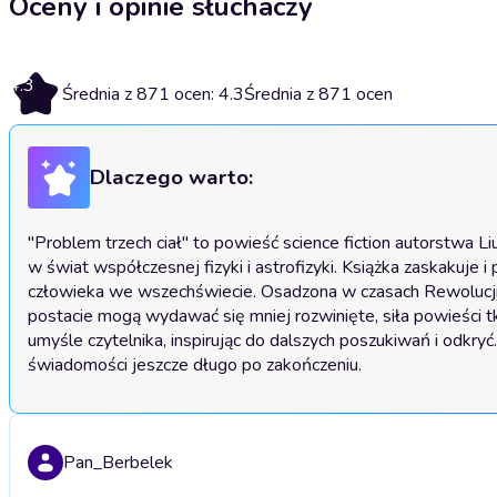
Oceny i opinie słuchaczy
4.3
Średnia z 871 ocen: 4.3
Średnia z 871 ocen
Dlaczego warto:
"Problem trzech ciał" to powieść science fiction autorstwa Liu 
w świat współczesnej fizyki i astrofizyki. Książka zaskakuje i
człowieka we wszechświecie. Osadzona w czasach Rewolucji Ku
postacie mogą wydawać się mniej rozwinięte, siła powieści tkwi
umyśle czytelnika, inspirując do dalszych poszukiwań i odkryć
świadomości jeszcze długo po zakończeniu.
Pan_Berbelek