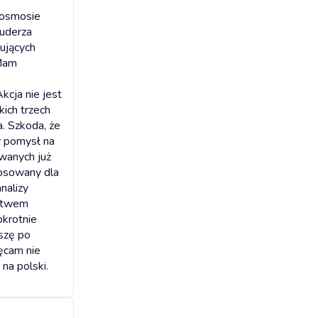
kosmosie
 uderza
ujących
 Mam
kcja nie jest
kich trzech
. Szkoda, że
y pomysł na
ywanych już
tosowany dla
nalizy
ństwem
okrotnie
iszę po
hęcam nie
na polski.