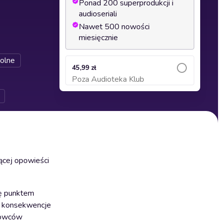
Ponad 200 superprodukcji i
audioseriali
Nawet 500 nowości
miesięcznie
kolne
45,99 zł
Poza Audioteka Klub
Dodaj do koszyka
jącej opowieści
się punktem
i, konsekwencje
ukowców