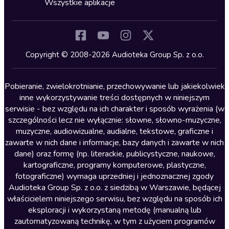
Wszystkie aplikacje
Inne języki
Komedia
Kryminały
Copyright © 2008-2026 Audioteka Group Sp. z o.o.
Lektury szkolne
Literatura anglojęzyczna
Pobieranie, zwielokrotnianie, przechowywanie lub jakiekolwiek
inne wykorzystywanie treści dostępnych w niniejszym
Literatura faktu
serwisie - bez względu na ich charakter i sposób wyrażenia (w
szczególności lecz nie wyłącznie: słowne, słowno-muzyczne,
Literatura obyczajowa
muzyczne, audiowizualne, audialne, tekstowe, graficzne i
Literatura piękna obca
zawarte w nich dane i informacje, bazy danych i zawarte w nich
dane) oraz formę (np. literackie, publicystyczne, naukowe,
Literatura piękna polska
kartograficzne, programy komputerowe, plastyczne,
Nagrania relaksacyjne
fotograficzne) wymaga uprzedniej i jednoznacznej zgody
Audioteka Group Sp. z o.o. z siedzibą w Warszawie, będącej
Nauka języków
właścicielem niniejszego serwisu, bez względu na sposób ich
Nauki humanistyczne
eksploracji i wykorzystaną metodę (manualną lub
zautomatyzowaną technikę, w tym z użyciem programów
Podcasty i audycje