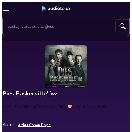
Pies Baskerville'ów
Czas trwania
4 godziny 51 minut
Ocena
5
(26 ocen)
Autor
Arthur Conan Doyle