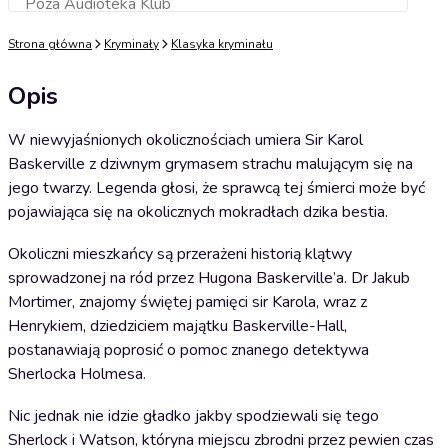
Poza Audioteka Klub
Dodaj do koszyka
Strona główna
Kryminały
Klasyka kryminału
Opis
W niewyjaśnionych okolicznościach umiera Sir Karol
Baskerville z dziwnym grymasem strachu malującym się na
jego twarzy. Legenda głosi, że sprawcą tej śmierci może być
pojawiająca się na okolicznych mokradłach dzika bestia.
Okoliczni mieszkańcy są przerażeni historią klątwy
sprowadzonej na ród przez Hugona Baskerville’a. Dr Jakub
Mortimer, znajomy świętej pamięci sir Karola, wraz z
Henrykiem, dziedziciem majątku Baskerville-Hall,
postanawiają poprosić o pomoc znanego detektywa
Sherlocka Holmesa.
Nic jednak nie idzie gładko jakby spodziewali się tego
Sherlock i Watson, któryna miejscu zbrodni przez pewien czas