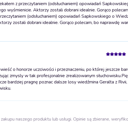
lekałem z przeczytaniem (odsłuchaniem) opowiadań Sapkowskie
ego wyśmienicie. Aktorzy zostali dobrani idealnie. Gorąco poleca
rzeczytaniem (odsłuchaniem) opowiadań Sapkowskiego o Wiedźm
Aktorzy zostali dobrani idealnie. Gorąco polecam, bo naprawdę wa
eść o honorze uczciwości i przeznaczeniu, po której jeszcze bar
ażując zmysly w tak profesjonalnie zrealizowanym słuchowisku.
Pi
cze bardziej pragnę poznac dalsze losy wiedźmina Geralta z Rivii
wisku.
zakupu naszego produktu lub usługi. Opinie są zbierane, weryfik