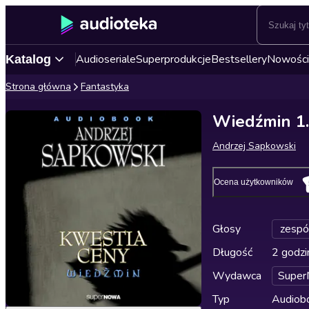
Audioseriale
Superprodukcje
Bestsellery
Nowości
Katalog
Strona główna
Fantastyka
Wiedźmin 1.
Andrzej Sapkowski
Ocena użytkowników
Głosy
zespó
Długość
2 godzi
Wydawca
Supe
Typ
Audiobo