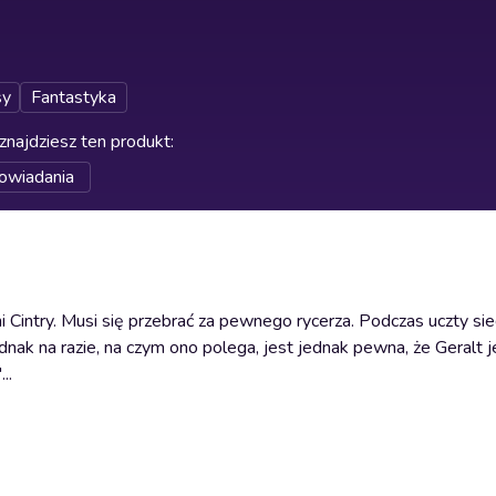
sy
Fantastyka
znajdziesz ten produkt
:
owiadania
 Cintry. Musi się przebrać za pewnego rycerza. Podczas uczty si
nak na razie, na czym ono polega, jest jednak pewna, że Geralt 
..