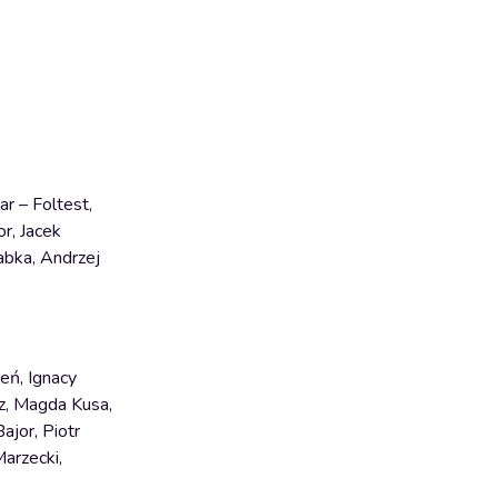
r – Foltest,
r, Jacek
abka, Andrzej
eń, Ignacy
cz, Magda Kusa,
jor, Piotr
arzecki,