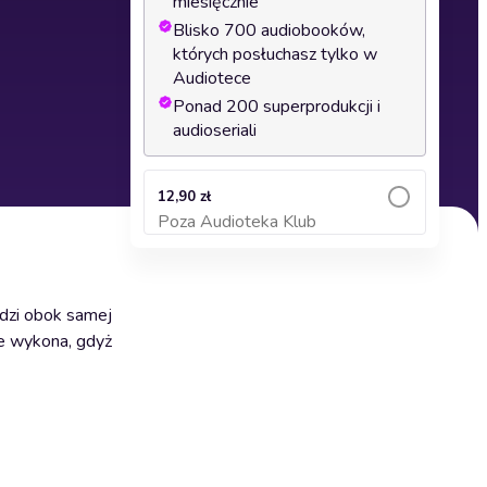
miesięcznie
Blisko 700 audiobooków,
których posłuchasz tylko w
Audiotece
Ponad 200 superprodukcji i
audioseriali
12,90 zł
Poza Audioteka Klub
Dodaj do koszyka
edzi obok samej
je wykona, gdyż