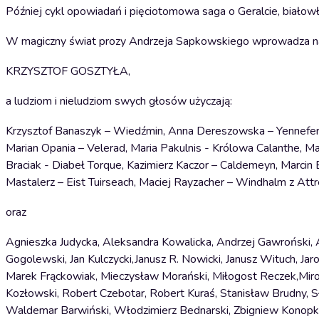
Później cykl opowiadań i pięciotomowa saga o Geralcie, biał
W magiczny świat prozy Andrzeja Sapkowskiego wprowadza na
KRZYSZTOF GOSZTYŁA,
a ludziom i nieludziom swych głosów użyczają:
Krzysztof Banaszyk – Wiedźmin, Anna Dereszowska – Yennefer, 
Marian Opania – Velerad, Maria Pakulnis - Królowa Calanthe, Mar
Braciak - Diabeł Torque, Kazimierz Kaczor – Caldemeyn, Marcin B
Mastalerz – Eist Tuirseach, Maciej Rayzacher – Windhalm z Att
oraz
Agnieszka Judycka, Aleksandra Kowalicka, Andrzej Gawroński, A
Gogolewski, Jan Kulczycki,Janusz R. Nowicki, Janusz Wituch, J
Marek Frąckowiak, Mieczysław Morański, Miłogost Reczek,Miros
Kozłowski, Robert Czebotar, Robert Kuraś, Stanisław Brudny, S
Waldemar Barwiński, Włodzimierz Bednarski, Zbigniew Konop