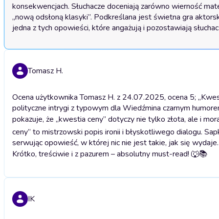
konsekwencjach. Słuchacze doceniają zarówno wierność materia
„nową odsłoną klasyki”. Podkreślana jest świetna gra aktorska
jedna z tych opowieści, które angażują i pozostawiają słuchacza
Tomasz H.
Ocena użytkownika Tomasz H. z 24.07.2025, ocena 5; „Kwestia
polityczne intrygi z typowym dla Wiedźmina czarnym humorem, 
pokazuje, że „kwestia ceny” dotyczy nie tylko złota, ale i mor
ceny” to mistrzowski popis ironii i błyskotliwego dialogu. 
serwując opowieść, w której nic nie jest takie, jak się wydaje.
Krótko, treściwie i z pazurem – absolutny must-read! 🐺📚
IK