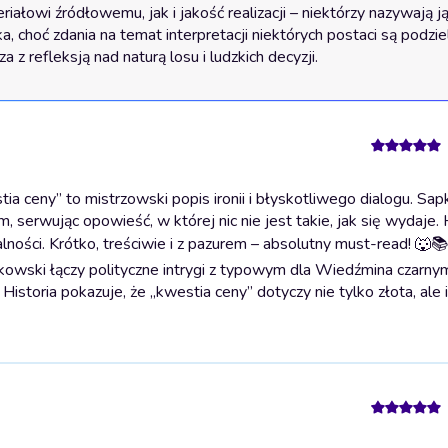
łowi źródłowemu, jak i jakość realizacji – niektórzy nazywają ją
, choć zdania na temat interpretacji niektórych postaci są podziel
 z refleksją nad naturą losu i ludzkich decyzji.
 ceny” to mistrzowski popis ironii i błyskotliwego dialogu. Sap
serwując opowieść, w której nic nie jest takie, jak się wydaje. 
alności. Krótko, treściwie i z pazurem – absolutny must-read! 🐺📚
Sapkowski łączy polityczne intrygi z typowym dla Wiedźmina czarn
 Historia pokazuje, że „kwestia ceny” dotyczy nie tylko złota, ale 