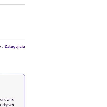
kt.
Zaloguj się
ponownie 
 idących 