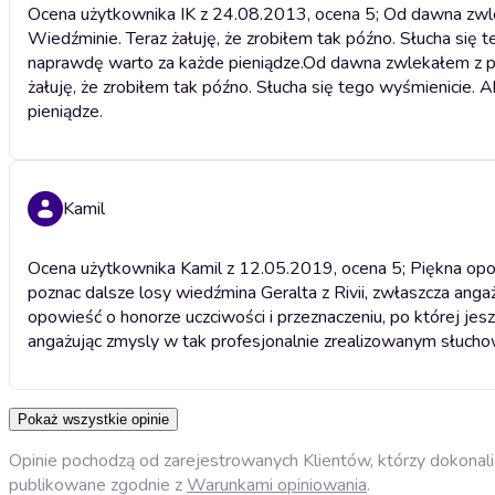
Ocena użytkownika IK z 24.08.2013, ocena 5; Od dawna zw
Wiedźminie. Teraz żałuję, że zrobiłem tak późno. Słucha się t
naprawdę warto za każde pieniądze.
Od dawna zwlekałem z p
żałuję, że zrobiłem tak późno. Słucha się tego wyśmienicie. 
pieniądze.
Kamil
Ocena użytkownika Kamil z 12.05.2019, ocena 5; Piękna opowi
poznac dalsze losy wiedźmina Geralta z Rivii, zwłaszcza ang
opowieść o honorze uczciwości i przeznaczeniu, po której jesz
angażując zmysly w tak profesjonalnie zrealizowanym słucho
Pokaż wszystkie opinie
Opinie pochodzą od zarejestrowanych Klientów, którzy dokonali 
publikowane zgodnie z
Warunkami opiniowania
.