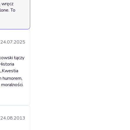
 wręcz 
one. To 
24.07.2025
kowski łączy
Historia
„Kwestia
ym humorem,
i moralności.
24.08.2013