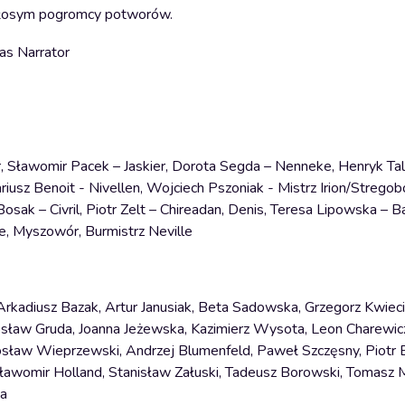
owłosym pogromcy potworów.
s Narrator
Sławomir Pacek – Jaskier, Dorota Segda – Nenneke, Henryk Tala
iusz Benoit - Nivellen, Wojciech Pszoniak - Mistrz Irion/Stregobo
osak – Civril, Piotr Zelt – Chireadan, Denis, Teresa Lipowska – B
re, Myszowór, Burmistrz Neville
rkadiusz Bazak, Artur Janusiak, Beta Sadowska, Grzegorz Kwieci
arosław Gruda, Joanna Jeżewska, Kazimierz Wysota, Leon Charewi
ław Wieprzewski, Andrzej Blumenfeld, Paweł Szczęsny, Piotr Ba
ławomir Holland, Stanisław Załuski, Tadeusz Borowski, Tomasz M
ka