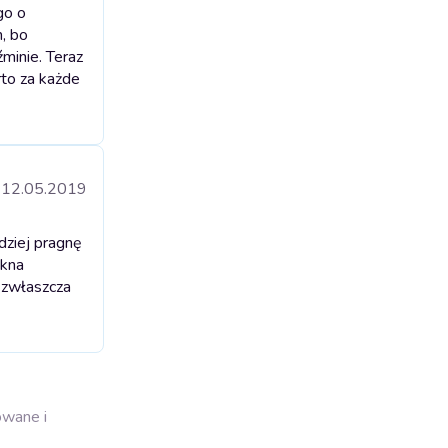
go o
m, bo
inie. Teraz
rto za każde
12.05.2019
dziej pragnę
ękna
, zwłaszcza
owane i