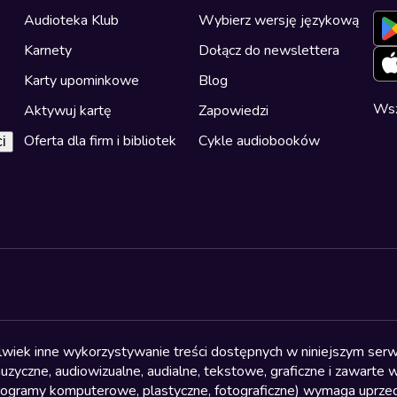
Audioteka Klub
Wybierz wersję językową
Karnety
Dołącz do newslettera
Karty upominkowe
Blog
Wsz
Aktywuj kartę
Zapowiedzi
Oferta dla firm i bibliotek
Cykle audiobooków
i
olwiek inne wykorzystywanie treści dostępnych w niniejszym serwi
yczne, audiowizualne, audialne, tekstowe, graficzne i zawarte w 
, programy komputerowe, plastyczne, fotograficzne) wymaga uprzedn