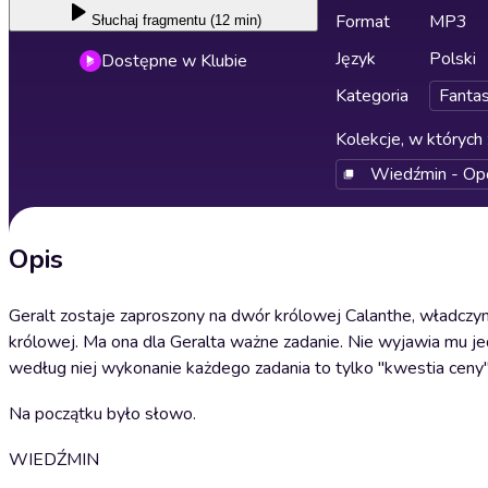
Format
MP3
Słuchaj
fragmentu (12 min)
Język
Polski
Dostępne w Klubie
Kategoria
Fanta
Kolekcje, w których 
Wiedźmin - Op
Opis
Geralt zostaje zaproszony na dwór królowej Calanthe, władczyni
królowej. Ma ona dla Geralta ważne zadanie. Nie wyjawia mu jed
według niej wykonanie każdego zadania to tylko "kwestia ceny".
Na początku było słowo.
WIEDŹMIN