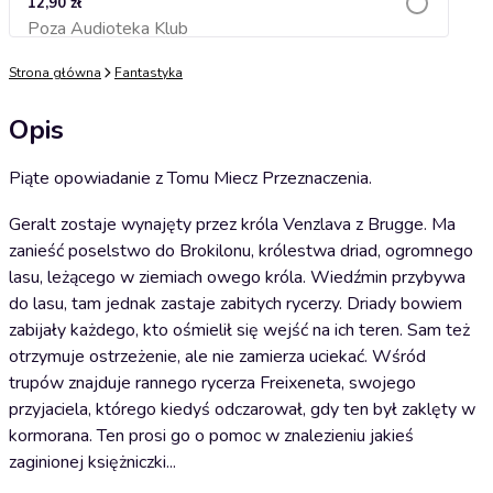
12,90 zł
Poza Audioteka Klub
Dodaj do koszyka
Strona główna
Fantastyka
Opis
Piąte opowiadanie z Tomu Miecz Przeznaczenia.
Geralt zostaje wynajęty przez króla Venzlava z Brugge. Ma
zanieść poselstwo do Brokilonu, królestwa driad, ogromnego
lasu, leżącego w ziemiach owego króla. Wiedźmin przybywa
do lasu, tam jednak zastaje zabitych rycerzy. Driady bowiem
zabijały każdego, kto ośmielił się wejść na ich teren. Sam też
otrzymuje ostrzeżenie, ale nie zamierza uciekać. Wśród
trupów znajduje rannego rycerza Freixeneta, swojego
przyjaciela, którego kiedyś odczarował, gdy ten był zaklęty w
kormorana. Ten prosi go o pomoc w znalezieniu jakieś
zaginionej księżniczki...