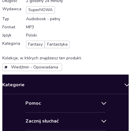
Długość
2 godziny 24 minuty
Wydawca
SuperNOWA
Typ
Audiobook - pełny
Format
MP3
Język
Polski
Kategoria
Fantasy
Fantastyka
Kolekcje, w których znajdziesz ten produkt
:
Wiedźmin - Opowiadania
Kategorie
Nowości
Pomoc
Oferty specjalne
Kontakt
Bestsellery
Zacznij słuchać
Pomoc
Audioseriale