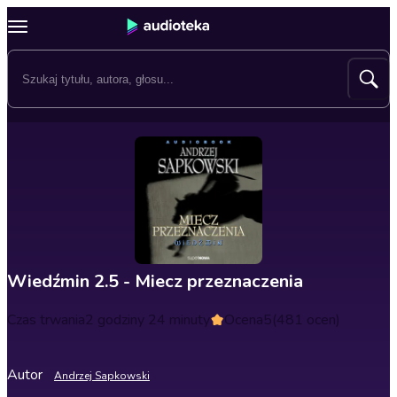
Wiedźmin 2.5 - Miecz przeznaczenia
Czas trwania
2 godziny 24 minuty
Ocena
5
(481 ocen)
Autor
Andrzej Sapkowski