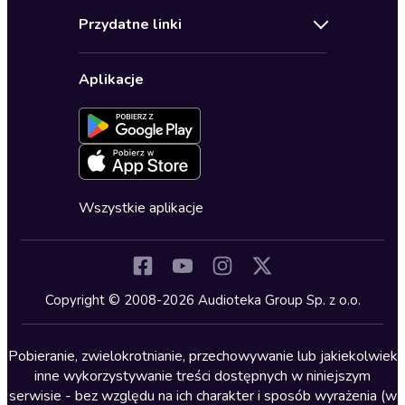
Audioteka Klub
Regulamin
Biografie
Przydatne linki
Karnety
Polityka prywatności
Biznes, marketing, ekonomia
Wybierz wersję językową
Karty upominkowe
Ustawienia prywatności
Dla dzieci
Aplikacje
Dołącz do newslettera
Aktywuj kartę
Formularz zgłaszania nielegalnych treści
Dla młodzieży
Blog
Oferta dla firm i bibliotek
Deklaracja dostępności
Erotyczne
Zapowiedzi
Fantastyka
Cykle audiobooków
Horror
Wszystkie aplikacje
Inne języki
Komedia
Kryminały
Copyright © 2008-2026 Audioteka Group Sp. z o.o.
Lektury szkolne
Literatura anglojęzyczna
Pobieranie, zwielokrotnianie, przechowywanie lub jakiekolwiek
inne wykorzystywanie treści dostępnych w niniejszym
Literatura faktu
serwisie - bez względu na ich charakter i sposób wyrażenia (w