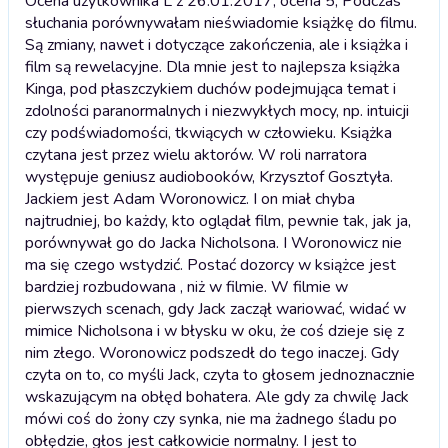
Ocena użytkownika L z 26.01.2017, ocena 5; Podczas
słuchania porównywałam nieświadomie książkę do filmu.
Są zmiany, nawet i dotyczące zakończenia, ale i książka i
film są rewelacyjne. Dla mnie jest to najlepsza książka
Kinga, pod płaszczykiem duchów podejmująca temat i
zdolności paranormalnych i niezwykłych mocy, np. intuicji
czy podświadomości, tkwiących w człowieku. Książka
czytana jest przez wielu aktorów. W roli narratora
występuje geniusz audiobooków, Krzysztof Gosztyła.
Jackiem jest Adam Woronowicz. I on miał chyba
najtrudniej, bo każdy, kto oglądał film, pewnie tak, jak ja,
porównywał go do Jacka Nicholsona. I Woronowicz nie
ma się czego wstydzić. Postać dozorcy w książce jest
bardziej rozbudowana , niż w filmie. W filmie w
pierwszych scenach, gdy Jack zaczął wariować, widać w
mimice Nicholsona i w błysku w oku, że coś dzieje się z
nim złego. Woronowicz podszedł do tego inaczej. Gdy
czyta on to, co myśli Jack, czyta to głosem jednoznacznie
wskazującym na obłęd bohatera. Ale gdy za chwilę Jack
mówi coś do żony czy synka, nie ma żadnego śladu po
obłędzie, głos jest całkowicie normalny. I jest to