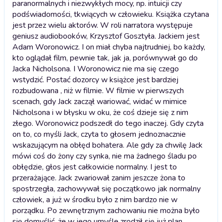
paranormalnych i niezwykłych mocy, np. intuicji czy
podświadomości, tkwiących w człowieku. Książka czytana
jest przez wielu aktorów. W roli narratora występuje
geniusz audiobooków, Krzysztof Gosztyła. Jackiem jest
Adam Woronowicz. I on miał chyba najtrudniej, bo każdy,
kto oglądał film, pewnie tak, jak ja, porównywał go do
Jacka Nicholsona. I Woronowicz nie ma się czego
wstydzić. Postać dozorcy w książce jest bardziej
rozbudowana , niż w filmie. W filmie w pierwszych
scenach, gdy Jack zaczął wariować, widać w mimice
Nicholsona i w błysku w oku, że coś dzieje się z nim
złego. Woronowicz podszedł do tego inaczej. Gdy czyta
on to, co myśli Jack, czyta to głosem jednoznacznie
wskazującym na obłęd bohatera. Ale gdy za chwilę Jack
mówi coś do żony czy synka, nie ma żadnego śladu po
obłędzie, głos jest całkowicie normalny. I jest to
przerażające. Jack zwariował zanim jeszcze żona to
spostrzegła, zachowywał się początkowo jak normalny
człowiek, a już w środku było z nim bardzo nie w
porządku. Po zewnętrznym zachowaniu nie można było
się domyślić, że w jego umyśle zrodził się już plan