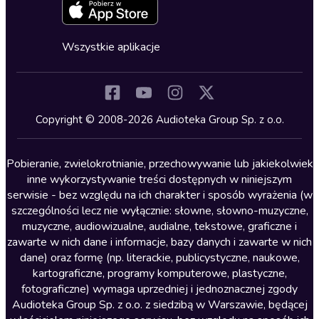
Zapowiedzi
Fantastyka
Cykle audiobooków
Horror
Wszystkie aplikacje
Inne języki
Komedia
Kryminały
Copyright © 2008-2026 Audioteka Group Sp. z o.o.
Lektury szkolne
Literatura anglojęzyczna
Pobieranie, zwielokrotnianie, przechowywanie lub jakiekolwiek
inne wykorzystywanie treści dostępnych w niniejszym
Literatura faktu
serwisie - bez względu na ich charakter i sposób wyrażenia (w
szczególności lecz nie wyłącznie: słowne, słowno-muzyczne,
Literatura obyczajowa
muzyczne, audiowizualne, audialne, tekstowe, graficzne i
Literatura piękna obca
zawarte w nich dane i informacje, bazy danych i zawarte w nich
dane) oraz formę (np. literackie, publicystyczne, naukowe,
Literatura piękna polska
kartograficzne, programy komputerowe, plastyczne,
Nagrania relaksacyjne
fotograficzne) wymaga uprzedniej i jednoznacznej zgody
Audioteka Group Sp. z o.o. z siedzibą w Warszawie, będącej
Nauka języków