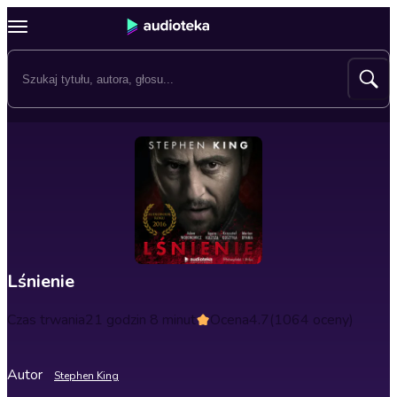
Lśnienie
Czas trwania
21 godzin 8 minut
Ocena
4.7
(1064 oceny)
Autor
Stephen King