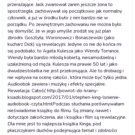
przerażające. Jack zwariował zanim jeszcze żona to
spostrzegła, zachowywał się początkowo jak normalny
człowiek, a już w środku było z nim bardzo nie w
porządku. Po zewnętrznym zachowaniu nie można było
się domyślić, że w jego umyśle zrodził się już plan
zbrodni. Gosztyła, Woronowicz i Bonaszewski (jako
kucharz Dick) są rewelacyjni. Jedyne co nie do końca mi
się podobało, to Agata Kulesza jako Wendy Torrance.
Wendy była bardzo młodą kobietą, niesamodzielną i
uzależnioną od męża. Kulesza ma prawie 50 lat i jako
dwudziestolatka nie jest przekonująca. Ale to drobiazg i
nie wpływa na ocenę całości , która może być tylko jedna.
Audioobok zawiera i muzykę i efekty specjalne.
Rewelacja. Całość http://powrot-do-krainy-
ksiazki.blogspot.com/2017/01/stephen-king-lsnienie-
audiobook-czyta.html
Podczas słuchania porównywałam
nieświadomie książkę do filmu. Są zmiany, nawet i
dotyczące zakończenia, ale i książka i film są rewelacyjne.
Dla mnie jest to najlepsza książka Kinga, pod
płaszczykiem duchów podejmująca temat i zdolności