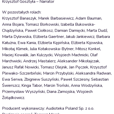
Krzysztof Gosztyła – Narrator
W pozostałych rolach:
Krzysztof Banaszyk, Marek Barbasiewicz, Adam Bauman,
Anna Bojara, Tomasz Borkowski, Izabella Bukowska-
Chądzyńska, Paweł Ciołkosz, Damian Damięcki, Marta Dudź,
Marta Dylewska, Elżbieta Gaertner, Jakub Jankiewicz, Barbara
Kałużna, Ewa Kania, Elżbieta Kępińska, Elżbieta Kijowska,
Mikołaj Klimek, Julia Kołakowska-Bytner, Miłosz Konkel,
Maciej Kowalik, Jan Kulczycki, Wojciech Machnicki, Olaf
Marchwicki, Andrzej Mastalerz, Aleksander Mikołajczak,
Janusz Rafał Nowicki, Tomasz Olejnik, Jan Pęczek, Krzysztof
Plewako-Szczerbiński, Marcin Przybylski, Aleksandra Radwan,
Ewa Serwa, Zbigniew Suszyński, Paweł Szczesny, Sebastian
Świerszcz, Kinga Tabor, Marcin Troński, Anna Wodzyńska,
Przemysław Wyszyński, Diana Zamojska, Wojciech
Żołądkowicz.
Producent wykonawczy: Audioteka Poland Sp. z o.o.