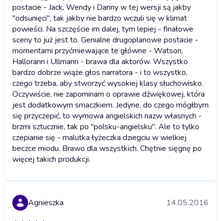
postacie - Jack, Wendy i Danny w tej wersji są jakby
"odsunięci", tak jakby nie bardzo wczuli się w klimat
powieści. Na szczęście im dalej, tym lepiej - finałowe
sceny to już jest to. Genialne drugoplanowe postacie -
momentami przyćmiewające te główne - Watson,
Hallorann i Ullmann - brawa dla aktorów. Wszystko
bardzo dobrze wiąże głos narratora - i to wszystko,
czego trzeba, aby stworzyć wysokiej klasy słuchowisko.
Oczywiście, nie zapominam o oprawie dźwiękowej, która
jest dodatkowym smaczkiem. Jedyne, do czego mógłbym
się przyczepić, to wymowa angielskich nazw własnych -
brzmi sztucznie, tak po "polsku-angielsku". Ale to tylko
czepianie się - malutka łyżeczka dziegciu w wielkiej
beczce miodu. Brawo dla wszystkich. Chętnie sięgnę po
więcej takich produkcji.
Agnieszka
14.05.2016