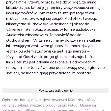
przynajmniej literatury grozy. Nie dziwi więc, że mimo
kilkudziesięciu lat od jej premiery wciąż wzbudza emocje i
inspiruje twórców. Tym razem za interpretację tekstu
mistrza horrorów wziął się zespół Audioteki, tworząc
klimatyczne słuchowisko w doskonałej obsadzie.
Lśnienie miałam okazję poznać w formie audiobooka.
Audioteka zdecydowała, że powieść będzie
słuchowiskiem. W Lśnieniu mamy do czynienia z całkiem
interesującym zestawem głosów. Najmocniejszym
jednak punktem słuchowiska jest jego narrator –
Krzysztof Gosztyła, którego głos hipnotyzuje. Każda
linijka tekstu jest oddana doskonale, z odpowiednimi
emocjami. Lektorzy świetnie dopasowują swoje głosy do
sytuacji, doskonale grają przydzielone im postacie.
Pokaż wszystkie opinie
Opinie pochodzą od zarejestrowanych Klientów, którzy
dokonali zakupu naszego produktu lub usługi. Opinie są
zbierane, weryfikowane i publikowane zgodnie z
Warunkami