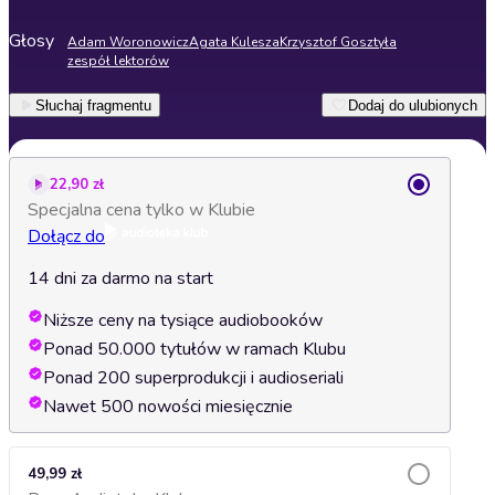
Głosy
Adam Woronowicz
Agata Kulesza
Krzysztof Gosztyła
zespół lektorów
Słuchaj fragmentu
Dodaj do ulubionych
22,90 zł
Specjalna cena tylko w Klubie
Dołącz do
14 dni za darmo na start
Niższe ceny na tysiące audiobooków
Ponad 50.000 tytułów w ramach Klubu
Ponad 200 superprodukcji i audioseriali
Nawet 500 nowości miesięcznie
49,99 zł