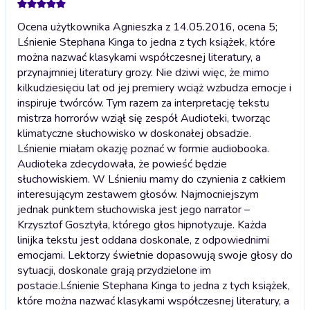
Ocena użytkownika Agnieszka z 14.05.2016, ocena 5;
Lśnienie Stephana Kinga to jedna z tych książek, które
można nazwać klasykami współczesnej literatury, a
przynajmniej literatury grozy. Nie dziwi więc, że mimo
kilkudziesięciu lat od jej premiery wciąż wzbudza emocje i
inspiruje twórców. Tym razem za interpretację tekstu
mistrza horrorów wziął się zespół Audioteki, tworząc
klimatyczne słuchowisko w doskonałej obsadzie.
Lśnienie miałam okazję poznać w formie audiobooka.
Audioteka zdecydowała, że powieść będzie
słuchowiskiem. W Lśnieniu mamy do czynienia z całkiem
interesującym zestawem głosów. Najmocniejszym
jednak punktem słuchowiska jest jego narrator –
Krzysztof Gosztyła, którego głos hipnotyzuje. Każda
linijka tekstu jest oddana doskonale, z odpowiednimi
emocjami. Lektorzy świetnie dopasowują swoje głosy do
sytuacji, doskonale grają przydzielone im
postacie.
Lśnienie Stephana Kinga to jedna z tych książek,
które można nazwać klasykami współczesnej literatury, a