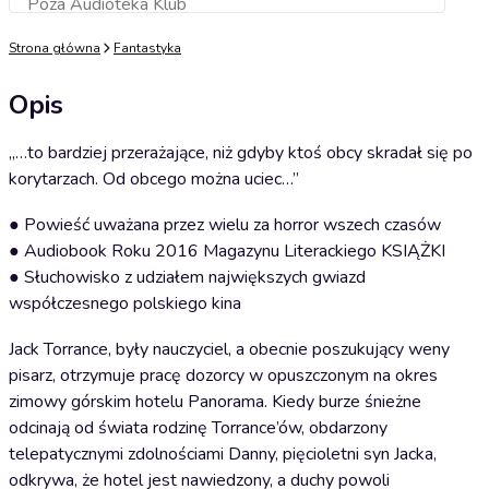
Poza Audioteka Klub
Dodaj do koszyka
Strona główna
Fantastyka
Opis
„…to bardziej przerażające, niż gdyby ktoś obcy skradał się po
korytarzach. Od obcego można uciec…”
● Powieść uważana przez wielu za horror wszech czasów
● Audiobook Roku 2016 Magazynu Literackiego KSIĄŻKI
● Słuchowisko z udziałem największych gwiazd
współczesnego polskiego kina
Jack Torrance, były nauczyciel, a obecnie poszukujący weny
pisarz, otrzymuje pracę dozorcy w opuszczonym na okres
zimowy górskim hotelu Panorama. Kiedy burze śnieżne
odcinają od świata rodzinę Torrance’ów, obdarzony
telepatycznymi zdolnościami Danny, pięcioletni syn Jacka,
odkrywa, że hotel jest nawiedzony, a duchy powoli