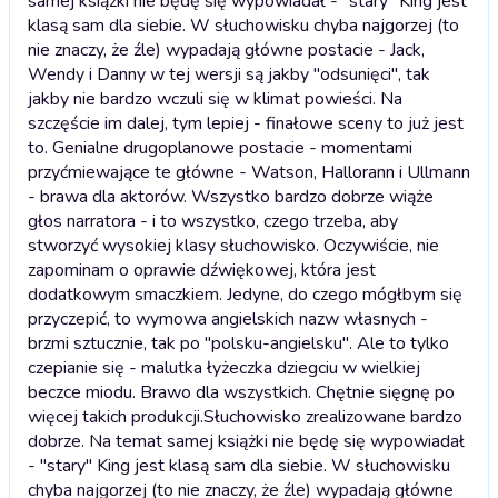
samej książki nie będę się wypowiadał - "stary" King jest
klasą sam dla siebie. W słuchowisku chyba najgorzej (to
nie znaczy, że źle) wypadają główne postacie - Jack,
Wendy i Danny w tej wersji są jakby "odsunięci", tak
jakby nie bardzo wczuli się w klimat powieści. Na
szczęście im dalej, tym lepiej - finałowe sceny to już jest
to. Genialne drugoplanowe postacie - momentami
przyćmiewające te główne - Watson, Hallorann i Ullmann
- brawa dla aktorów. Wszystko bardzo dobrze wiąże
głos narratora - i to wszystko, czego trzeba, aby
stworzyć wysokiej klasy słuchowisko. Oczywiście, nie
zapominam o oprawie dźwiękowej, która jest
dodatkowym smaczkiem. Jedyne, do czego mógłbym się
przyczepić, to wymowa angielskich nazw własnych -
brzmi sztucznie, tak po "polsku-angielsku". Ale to tylko
czepianie się - malutka łyżeczka dziegciu w wielkiej
beczce miodu. Brawo dla wszystkich. Chętnie sięgnę po
więcej takich produkcji.
Słuchowisko zrealizowane bardzo
dobrze. Na temat samej książki nie będę się wypowiadał
- "stary" King jest klasą sam dla siebie. W słuchowisku
chyba najgorzej (to nie znaczy, że źle) wypadają główne