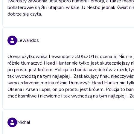
twardszy zawodnik. Jest sporo humoru i emocji, a także mądr
bohaterowie są źli i utaplani w kale. U Nesbo jednak świat nie
dobrze się czyta.
Lewandos
Ocena użytkownika Lewandos z 3.05.2018, ocena 5; Nic nie jes
różnie tłumaczyć. Head Hunter nie tylko jest skuteczniejszy ni
po prostu jest królem. Policja to banda urzędników z rozdęty
tak wychodzą na tym najlepiej... Zaskakujący finał, nieoczywis
samo zdarzenie można różnie tłumaczyć. Head Hunter nie tylko 
Olsena i Arsen Lupin, on po prostu jest królem. Policja to b
choć kłamliwe i niewierne i tak wychodzą na tym najlepiej... Z
Michal