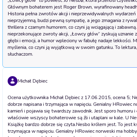
„Łowcy głów” to powieść Jo Nesbø, która przenosi czytelników
Głównym bohaterem jest Roger Brown, wyrafinowany headhunte
Historia pełna zwrotów akcji i nieprzewidywalnych wydarzeń sk
nieprzyjemną, budzi pewną sympatię, a jego zmagania z rywa
thrillera z czarnym humorem, co czyni ją wciągającą i zabawną
nieprzekonujące zwroty akcji, „Łowcy głów” zyskują uznanie z
głębi i emocji, a humor wpleciony w fabułę nadaje lekkości. 
myślenia, co czyni ją wyjątkową w swoim gatunku. To lektura
słuchaczom.
Michał Dębiec
Ocena użytkownika Michał Dębiec z 17.06.2015, ocena 5; Nesb
dobrze napisana i trzymająca w napięciu. Genialny HRowiec nor
kamień i pojawia się twardszy zawodnik. Jest sporo humoru i 
właściwie wszyscy bohaterowie są źli i utaplani w kale. U Nesb
Książkę bardzo dobrze się czyta.
Nesbo królem jest. To jest ks
trzymająca w napięciu. Genialny HRowiec norweski ma hobby, ob