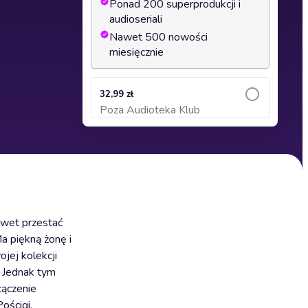
Ponad 200 superprodukcji i
audioseriali
Nawet 500 nowości
miesięcznie
32,99 zł
Poza Audioteka Klub
Dodaj do koszyka
nawet przestać
a piękną żonę i
jej kolekcji
. Jednak tym
łączenie
ościgi,