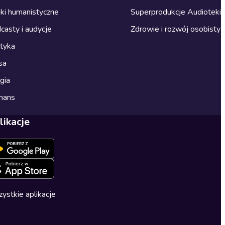
ki humanistyczne
Superprodukcje Audioteki
casty i audycje
Zdrowie i rozwój osobisty
ityka
sa
gia
mans
likacje
ystkie aplikacje