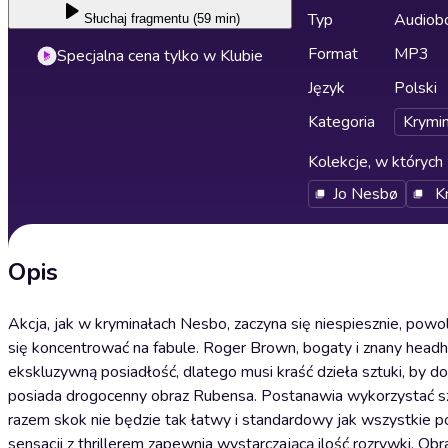
Typ
Audiobo
Słuchaj
fragmentu (59 min)
Format
MP3
Specjalna cena tylko w Klubie
Język
Polski
Kategoria
Krymin
Kolekcje, w których 
Jo Nesbø
K
Opis
Akcja, jak w kryminałach Nesbo, zaczyna się niespiesznie, powo
się koncentrować na fabule. Roger Brown, bogaty i znany head
ekskluzywną posiadłość, dlatego musi kraść dzieła sztuki, by d
posiada drogocenny obraz Rubensa. Postanawia wykorzystać sza
razem skok nie będzie tak łatwy i standardowy jak wszystkie po
sensacji z thrillerem zapewnia wystarczającą ilość rozrywki. Ob