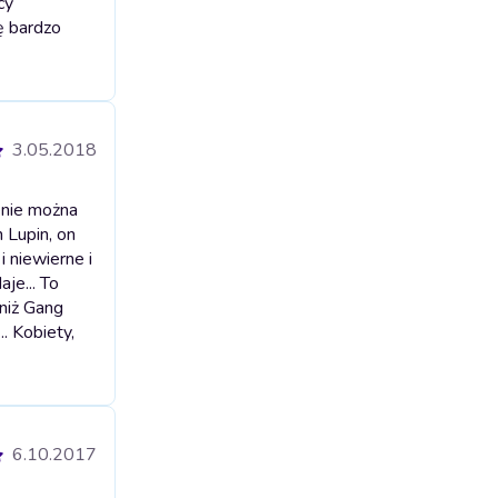
cy
kę bardzo
3.05.2018
zenie można
n Lupin, on
 niewierne i
aje... To
 niż Gang
. Kobiety,
6.10.2017