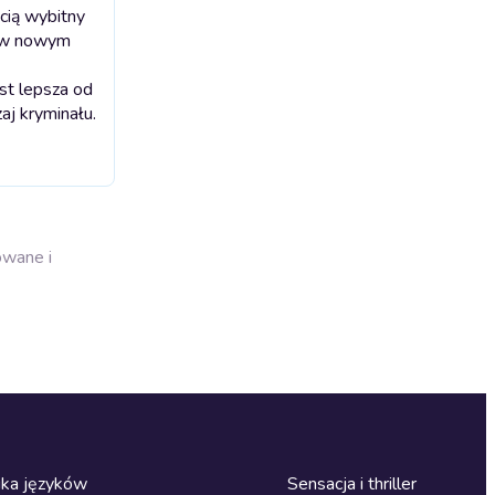
cią wybitny
ć w nowym
st lepsza od
j kryminału.
owane i
ka języków
Sensacja i thriller