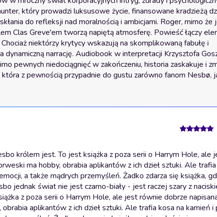
 w mroczny świat korporacyjnych intryg, zdrady i psychologicznyc
r, który prowadzi luksusowe życie, finansowane kradzieżą dzieł
łania do refleksji nad moralnością i ambicjami. Roger, mimo że j
lem Clas Greve'em tworzą napiętą atmosferę. Powieść łączy ele
. Chociaż niektórzy krytycy wskazują na skomplikowaną fabułę i 
a dynamiczną narrację. Audiobook w interpretacji Krzysztofa Gosz
Mimo pewnych niedociągnięć w zakończeniu, historia zaskakuje i z
, która z pewnością przypadnie do gustu zarówno fanom Nesbø, j
o królem jest. To jest książka z poza serii o Harrym Hole, ale j
weski ma hobby, obrabia aplikantów z ich dzieł sztuki. Ale trafia
emocji, a także mądrych przemyśleń. Żadko zdarza się książka, gd
o jednak świat nie jest czarno-biały - jest raczej szary z nacisk
iążka z poza serii o Harrym Hole, ale jest równie dobrze napisana
rabia aplikantów z ich dzieł sztuki. Ale trafia kosa na kamień i 