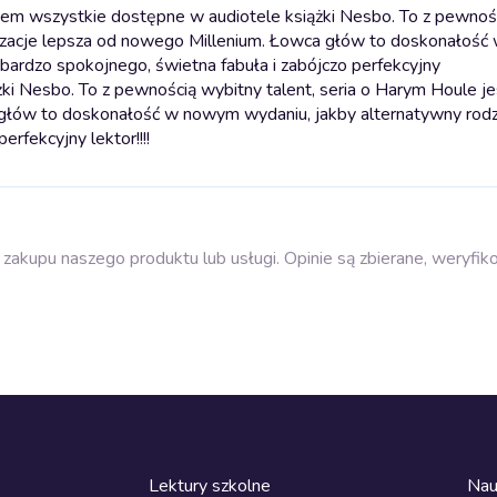
łem wszystkie dostępne w audiotele książki Nesbo. To z pewnoś
wilizacje lepsza od nowego Millenium. Łowca głów to doskonałoś
 bardzo spokojnego, świetna fabuła i zabójczo perfekcyjny
i Nesbo. To z pewnością wybitny talent, seria o Harym Houle je
 głów to doskonałość w nowym wydaniu, jakby alternatywny rodza
rfekcyjny lektor!!!!
zakupu naszego produktu lub usługi. Opinie są zbierane, weryfik
Lektury szkolne
Nau