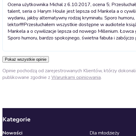
Ocena użytkownika Michal z 6.10.2017, ocena 5; Przesłucha
talent, seria o Harym Houle jest lepsza od Mankela a o cy
wydaniu, jakby alternatywny rodzaj kryminału. Sporo humoru,
lektor!!!!
Przesłuchałem wszystkie dostępne w audiotele książk
Mankela a o cywilizacje lepsza od nowego Millenium. Łowca
Sporo humoru, bardzo spokojnego, świetna fabuła i zabójczo pe
Pokaż wszystkie opinie
Opinie pochodzą od zarejestrowanych Klientów, którzy dokonali 
publikowane zgodnie z
Warunkami opiniowania
.
Kategorie
Nowości
Dla młodzieży