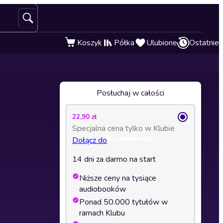
Koszyk
Półka
Ulubione
Ostatnie
Posłuchaj w całości
22,90 zł
Specjalna cena tylko w Klubie
Dołącz do
14 dni za darmo na start
Niższe ceny na tysiące
audiobooków
Ponad 50.000 tytułów w
ramach Klubu