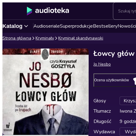
Audioseriale
Superprodukcje
Bestsellery
Nowości
Katalog
Strona główna
Kryminały
Kryminał skandynawski
Łowcy głów
Jo Nesbo
Ocena użytkowników
Głosy
Krzys
Tłumacz
Iwona Z
Długość
9 godzi
Wydawca
Wyda