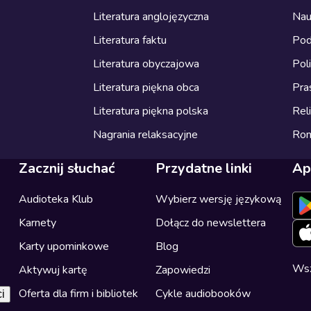
Literatura anglojęzyczna
Nau
Literatura faktu
Pod
Literatura obyczajowa
Pol
Literatura piękna obca
Pra
Literatura piękna polska
Reli
Nagrania relaksacyjne
Ro
Zacznij słuchać
Przydatne linki
Ap
Audioteka Klub
Wybierz wersję językową
Karnety
Dołącz do newslettera
Karty upominkowe
Blog
Wsz
Aktywuj kartę
Zapowiedzi
Oferta dla firm i bibliotek
Cykle audiobooków
i