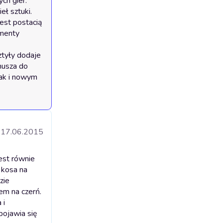
h gier. 
 sztuki. 
est postacią 
menty 
tyły dodaje 
musza do 
ak i nowym 
17.06.2015
est równie
 kosa na
zie
iem na czerń.
 i
pojawia się