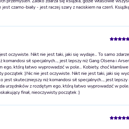
ych przemyśleń. Żadko zdarza się książka, gdzie właściwie wszys
 jest czarno-biały - jest raczej szary z naciskiem na czerń. Książ
t oczywiste. Nikt nie jest taki, jaki się wydaje... To samo zdar
ż komandosi sił specjalnych..., jest lepszy niż Gang Olsena i Arse
m ego, którą łatwo wyprowadzić w pole... Kobiety, choć kłamliwe i
ty początek :)
Nic nie jest oczywiste. Nikt nie jest taki, jaki się wyd
jest skuteczniejszy niż komandosi sił specjalnych..., jest lepszy
anda urzędników z rozdętym ego, którą łatwo wyprowadzić w pole..
askakujący finał, nieoczywisty początek :)