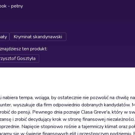
ok - pełny
ały
Kryminał skandynawski
znajdziesz ten produkt
:
rzysztof Gosztyła
li nabiera tempa, wciąga, by ostatecznie nie pozwolić na chwilę 
hunter, wyszukuje dla firm odpowiednio dobranych kandydatów. M
orobić do pensji. Pewnego dnia poznaje Clasa Greve'a, który w swo
nsę i zrobić decydujący krok w stronę finansowej niezależności
przednie. Napięcie stopniowo rośnie a tajemniczy klimat oraz po
racamy się w świecie finansowych elit i przestępczym podziemiu. P