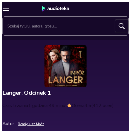
Langer. Odcinek 1
Czas trwania
1 godzina 49 minut
Ocena
4.5
(412 ocen)
Autor
Remigiusz Mróz