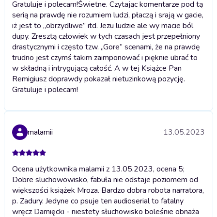
Gratuluje i polecam!
Świetne. Czytając komentarze pod tą
serią na prawdę nie rozumiem ludzi, płaczą i srają w gacie,
iż jest to „obrzydliwe” itd. Jezu ludzie ale wy macie ból
dupy. Zresztą człowiek w tych czasach jest przepełniony
drastycznymi i często tzw. „Gore” scenami, że na prawdę
trudno jest czymś takim zaimponować i pięknie ubrać to
w składną i intrygującą całość. A w tej Książce Pan
Remigiusz doprawdy pokazał nietuzinkową pozycję.
Gratuluje i polecam!
malamii
13.05.2023
Ocena użytkownika malamii z 13.05.2023, ocena 5;
Dobre sluchowowisko, fabuła nie odstaje poziomem od
większości książek Mroza. Bardzo dobra robota narratora,
p. Zadury. Jedyne co psuje ten audioserial to fatalny
wręcz Damięcki - niestety słuchowisko boleśnie obnaża