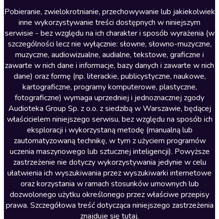
Literatura anglojęzyczna
Pobieranie, zwielokrotnianie, przechowywanie lub jakiekolwiek
inne wykorzystywanie treści dostępnych w niniejszym
Literatura faktu
serwisie - bez względu na ich charakter i sposób wyrażenia (w
szczególności lecz nie wyłącznie: słowne, słowno-muzyczne,
Literatura obyczajowa
muzyczne, audiowizualne, audialne, tekstowe, graficzne i
Literatura piękna obca
zawarte w nich dane i informacje, bazy danych i zawarte w nich
dane) oraz formę (np. literackie, publicystyczne, naukowe,
Literatura piękna polska
kartograficzne, programy komputerowe, plastyczne,
Nagrania relaksacyjne
fotograficzne) wymaga uprzedniej i jednoznacznej zgody
Audioteka Group Sp. z o.o. z siedzibą w Warszawie, będącej
Nauka języków
właścicielem niniejszego serwisu, bez względu na sposób ich
Nauki humanistyczne
eksploracji i wykorzystaną metodę (manualną lub
zautomatyzowaną technikę, w tym z użyciem programów
Podcasty i audycje
uczenia maszynowego lub sztucznej inteligencji). Powyższe
Polityka
zastrzeżenie nie dotyczy wykorzystywania jedynie w celu
ułatwienia ich wyszukiwania przez wyszukiwarki internetowe
Prasa
oraz korzystania w ramach stosunków umownych lub
Religia
dozwolonego użytku określonego przez właściwe przepisy
prawa. Szczegółowa treść dotycząca niniejszego zastrzeżenia
Romans
znajduje się
tutaj
.