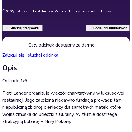
Głosy
Aleksandra Adamska
Mateusz Damięcki
zespół lektorów
Słuchaj fragmentu
Dodaj do ulubionych
Cały odcinek dostępny za darmo
Zaloguj się i słuchaj odcinka
Opis
Odcinek 1/6
Piotr Langer organizuje wieczór charytatywny w luksusowej
restauracji. Jego założona niedawno fundacja prowadzi tam
niepubliczną zbiórkę pieniędzy dla samotnych matek, które
wojna zmusiła do ucieczki z Ukrainy. W tłumie dostrzega
atrakcyjną kobietę – Ninę Pokorę.