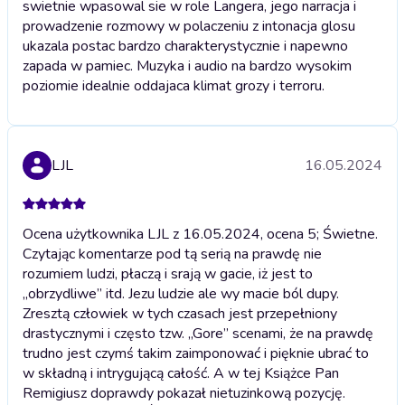
swietnie wpasowal sie w role Langera, jego narracja i
prowadzenie rozmowy w polaczeniu z intonacja glosu
ukazala postac bardzo charakterystycznie i napewno
zapada w pamiec. Muzyka i audio na bardzo wysokim
poziomie idealnie oddajaca klimat grozy i terroru.
LJL
16.05.2024
Ocena użytkownika LJL z 16.05.2024, ocena 5; Świetne.
Czytając komentarze pod tą serią na prawdę nie
rozumiem ludzi, płaczą i srają w gacie, iż jest to
„obrzydliwe” itd. Jezu ludzie ale wy macie ból dupy.
Zresztą człowiek w tych czasach jest przepełniony
drastycznymi i często tzw. „Gore” scenami, że na prawdę
trudno jest czymś takim zaimponować i pięknie ubrać to
w składną i intrygującą całość. A w tej Książce Pan
Remigiusz doprawdy pokazał nietuzinkową pozycję.