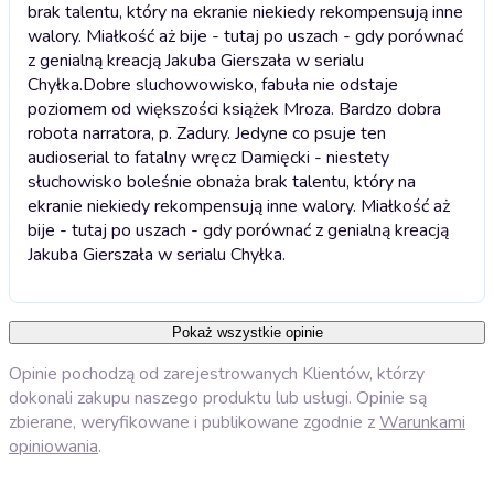
brak talentu, który na ekranie niekiedy rekompensują inne
walory. Miałkość aż bije - tutaj po uszach - gdy porównać
z genialną kreacją Jakuba Gierszała w serialu
Chyłka.
Dobre sluchowowisko, fabuła nie odstaje
poziomem od większości książek Mroza. Bardzo dobra
robota narratora, p. Zadury. Jedyne co psuje ten
audioserial to fatalny wręcz Damięcki - niestety
słuchowisko boleśnie obnaża brak talentu, który na
ekranie niekiedy rekompensują inne walory. Miałkość aż
bije - tutaj po uszach - gdy porównać z genialną kreacją
Jakuba Gierszała w serialu Chyłka.
Pokaż wszystkie opinie
Opinie pochodzą od zarejestrowanych Klientów, którzy
dokonali zakupu naszego produktu lub usługi. Opinie są
zbierane, weryfikowane i publikowane zgodnie z
Warunkami
opiniowania
.