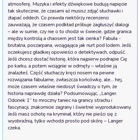
atmosferę. Muzyka i efekty dźwiękowe budują napięcie 
tak skutecznie, że czasami aż musisz zdjąć słuchawki i 
złapać oddech. Co prawda niektórzy recenzenci 
zauważają, że czasem podkład próbuje zagłuszyć dialogi 
– ale w sumie, czy nie o to chodzi w świecie, gdzie granica 
między kontrolą a chaosem jest tak cienka? Fabuła - 
brutalna, poszarpana, wciągająca jak nurt pod lodem. Jeśli 
oczekujesz gładkiej opowieści o detektywach, odpuść. 
Jeśli chcesz dostać historię, która najpierw podrapie Cię 
po karku, a potem wciągnie w odmęty – właśnie ją 
znalazłeś. Część słuchaczy kręci nosem na pewne 
rozwiązania fabularne, zwłaszcza końcówkę, ale… hej, 
może czasem właśnie niedosyt świadczy o tym, że 
historia naprawdę działa? Podsumowując, „Langer. 
Odcinek 1” to mroczny taniec na granicy strachu i 
fascynacji, znakomicie zagrany i świetnie wyprodukowany. 
Jeśli masz ochotę na kryminał, który nie pieści się z 
wyobraźnią, tylko wchodzi prosto pod skórę – Langer 
czeka.