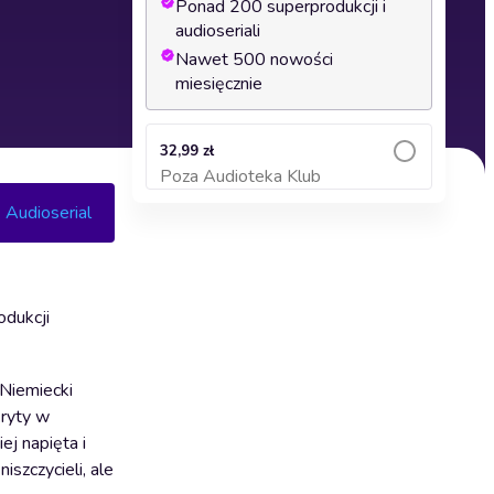
Ponad 200 superprodukcji i
audioseriali
Nawet 500 nowości
miesięcznie
32,99 zł
Poza Audioteka Klub
Dodaj do koszyka
. Audioserial
odukcji
 Niemiecki
kryty w
ej napięta i
iszczycieli, ale