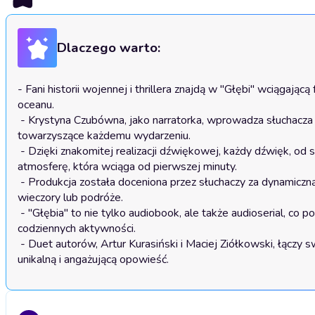
Dlaczego warto:
- Fani historii wojennej i thrillera znajdą w "Głębi" wciągając
oceanu.

 - Krystyna Czubówna, jako narratorka, wprowadza słuchacza w atmosferę grozy z niezwykłym spokojem, co potęguje emocje 
towarzyszące każdemu wydarzeniu.

 - Dzięki znakomitej realizacji dźwiękowej, każdy dźwięk, od szumu oceanu po odgłosy okrętu, tworzy realistyczną i klaustrofobiczną 
atmosferę, która wciąga od pierwszej minuty.

 - Produkcja została doceniona przez słuchaczy za dynamiczną narrację i rozwijającą się akcję, co czyni ją idealnym wyborem na długie 
wieczory lub podróże.

 - "Głębia" to nie tylko audiobook, ale także audioserial, co pozwala na odkrywanie historii w przystępnych odcinkach, idealnych do 
codziennych aktywności.

 - Duet autorów, Artur Kurasiński i Maciej Ziółkowski, łączy swoje doświadczenie w literaturze i nowych mediach, co przekłada się na 
unikalną i angażującą opowieść.