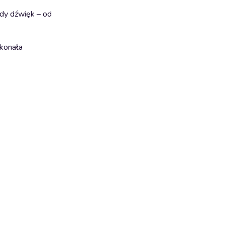
dy dźwięk – od
skonała