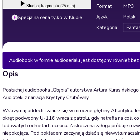
Format
MP3
Słuchaj
fragmentu (25 min)
Język
Polski
Specjalna cena tylko w Klubie
Kategoria
Fanta
Audiobook w formie audioserialu jest dostępny również be
Opis
Posłuchaj audiobooka „Głębia” autorstwa Artura Kurasińskiego 
Audioteki z narracją Krystyny Czubówny.
Wstrzymaj oddech i zanurz się w mroczne głębiny Atlantyku. Je
okręt podwodny U-116 wraca z patrolu, gdy natrafia na coś, co
lodowatych odmętach oceanu. Zaskoczona załoga próbuje rozwikła
niepokojąca. Pod pokładem zaczynają dziać się niewytłumaczalne r