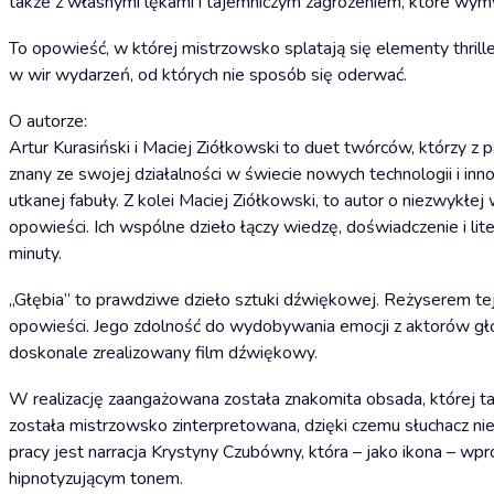
także z własnymi lękami i tajemniczym zagrożeniem, które wymy
To opowieść, w której mistrzowsko splatają się elementy thriller
w wir wydarzeń, od których nie sposób się oderwać.
O autorze:
Artur Kurasiński i Maciej Ziółkowski to duet twórców, którzy z p
znany ze swojej działalności w świecie nowych technologii i inno
utkanej fabuły. Z kolei Maciej Ziółkowski, to autor o niezwykłej
opowieści. Ich wspólne dzieło łączy wiedzę, doświadczenie i lit
minuty.
„Głębia” to prawdziwe dzieło sztuki dźwiękowej. Reżyserem te
opowieści. Jego zdolność do wydobywania emocji z aktorów głos
doskonale zrealizowany film dźwiękowy.
W realizację zaangażowana została znakomita obsada, której tal
została mistrzowsko zinterpretowana, dzięki czemu słuchacz ni
pracy jest narracja Krystyny Czubówny, która – jako ikona – w
hipnotyzującym tonem.