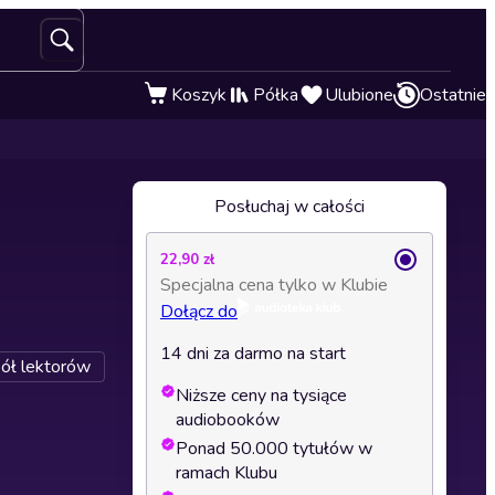
Koszyk
Półka
Ulubione
Ostatnie
Posłuchaj w całości
22,90 zł
Specjalna cena tylko w Klubie
Dołącz do
14 dni za darmo na start
ół lektorów
Niższe ceny na tysiące
audiobooków
Ponad 50.000 tytułów w
ramach Klubu