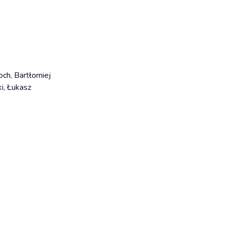
och, Bartłomiej
i, Łukasz