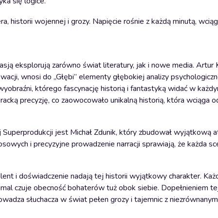
ka się logice.
a, historii wojennej i grozy. Napięcie rośnie z każdą minutą, wcią
asją eksplorują zarówno świat literatury, jak i nowe media. Artur 
wacji, wnosi do „Głębi” elementy głębokiej analizy psychologiczne
 wyobraźni, którego fascynację historią i fantastyką widać w każd
eracką precyzję, co zaowocowało unikalną historią, która wciąga o
j Superprodukcji jest Michał Zdunik, który zbudował wyjątkową 
owych i precyzyjne prowadzenie narracji sprawiają, że każda sc
ent i doświadczenie nadają tej historii wyjątkowy charakter. Każ
emal czuje obecność bohaterów tuż obok siebie. Dopełnieniem te
prowadza słuchacza w świat pełen grozy i tajemnic z niezrównany