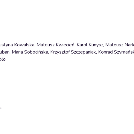
 Justyna Kowalska, Mateusz Kwiecień, Karol Kunysz, Mateusz Narl
ruban, Maria Sobocińska, Krzysztof Szczepaniak, Konrad Szymańsk
dło
a