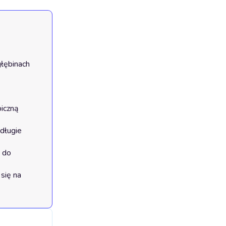
łębinach 