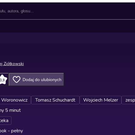
ej Ziółkowski
Dodaj do ulubionych
3,8
 Woronowicz
Tomasz Schuchardt
Wojciech Melzer
zesp
ny 5 minut
teka
ok - pełny