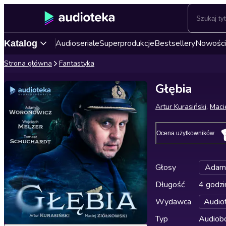
Audioseriale
Superprodukcje
Bestsellery
Nowości
Katalog
Strona główna
Fantastyka
Głębia
Artur Kurasiński
,
Maci
Ocena użytkowników
Głosy
Adam
Długość
4 godzi
Wydawca
Audio
Typ
Audiobo