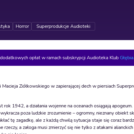
styka
Horror
Superprodukcje Audioteki
z dodatkowych opłat w ramach subskrypcji Audioteka Klub
Głębia
i Macieja Ziółkowskiego w zapierającej dech w piersiach Superpr
st rok 1942, a działania wojenne na oceanach osiągają apogeum.
 wykracza poza ludzkie zrozumienie – ogromny, nieznany obiekt s
ć tę zagadkę, ale z każdą chwilą sytuacja staje się coraz bardzi
zeczy, a załoga musi zmierzyć się nie tylko z atakami alianckich n