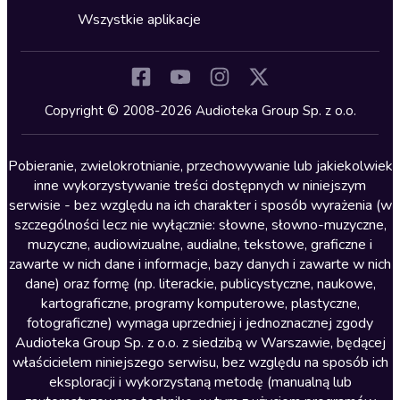
Horror
Wszystkie aplikacje
Inne języki
Komedia
Kryminały
Copyright © 2008-2026 Audioteka Group Sp. z o.o.
Lektury szkolne
Literatura anglojęzyczna
Pobieranie, zwielokrotnianie, przechowywanie lub jakiekolwiek
inne wykorzystywanie treści dostępnych w niniejszym
Literatura faktu
serwisie - bez względu na ich charakter i sposób wyrażenia (w
szczególności lecz nie wyłącznie: słowne, słowno-muzyczne,
Literatura obyczajowa
muzyczne, audiowizualne, audialne, tekstowe, graficzne i
Literatura piękna obca
zawarte w nich dane i informacje, bazy danych i zawarte w nich
dane) oraz formę (np. literackie, publicystyczne, naukowe,
Literatura piękna polska
kartograficzne, programy komputerowe, plastyczne,
Nagrania relaksacyjne
fotograficzne) wymaga uprzedniej i jednoznacznej zgody
Audioteka Group Sp. z o.o. z siedzibą w Warszawie, będącej
Nauka języków
właścicielem niniejszego serwisu, bez względu na sposób ich
Nauki humanistyczne
eksploracji i wykorzystaną metodę (manualną lub