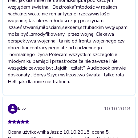
Helli jak dla mnie nie trafiona.
Książka pod każdym
względem świetna. „Beztroska”młodość w realiach
nachalnej,wcale nie romantycznej rzeczywistości
wojennej.Jak okres młodości z jej przeżyciami
,szaleństwami,miłościami,seksem,sztubackim wygłupami
może być „zmodyfikowany” przez wojnę. Ciekawa
perspektywa wojenna , ta nie od frontu wojennego czy
obozu koncentracyjnego ale od codziennego
„normalnego” życia.Polecam wszystkim szczególnie
młodym ku pamięci i przestrodze,że nie zawsze i nie
wszędzie zawsze był „lajciik i czilałt”. Audiobook prawie
doskonały . Borys Szyc mistrzostwo świata , tylko rola
Helli jak dla mnie nie trafiona.
Jazz
10.10.2018
Ocena użytkownika Jazz z 10.10.2018, ocena 5;