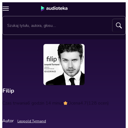
Filip
Czas trwania
6 godzin 14 minut
Ocena
4.7
(128 ocen)
Autor
Leopold Tyrmand