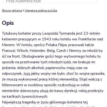
Poza Audioteka Klub
Dodaj do koszyka
Strona główna
Literatura piękna polska
Opis
Tytułowy bohater prozy Leopolda Tyrmanda jest 23-letnim
kelnerem pracującym w 1943 roku hotelu we Frankfurcie nad
Menem. W hotelu, oprócz Polaka Filipa, pracowali także
Francuzi, Włoch, Holender, Belg, Czech i Niemcy za młodzi by
iść na front. Obsługiwanie gości tego wytwornego hotelu to
sposób na przetrwanie tych młodych ludzi. nie brakuje im
jedzenia, dobrych alkoholi, papierosów, mają czas na
odpoczynek, żyją jakby wojny nie było, choć to wojna sprawiła,
że muszą wykonywać pracę której nienawidzą. Stąd walczą z
hitlerowcami w osobliwy sposób: rozkochują w sobie
niemieckie dziewczyny, plują do kawy dyrekcji, robią przekręty
na kartkach żywnościowych.
Największą tragedią w życiu głównego bohatera tej