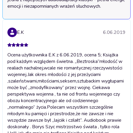
emocji i niezapomnianych wrażeń słuchowych.
E.K
6.06.2019
Ocena użytkownika E.K z 6.06.2019, ocena 5; Książka
pod każdym względem świetna. „Beztroska”młodość w
realiach nachalnej,wcale nie romantycznej rzeczywistości
wojennej.Jak okres młodości z jej przeżyciami
,szaleństwami,miłościami,seksem,sztubackim wygłupami
może być „zmodyfikowany” przez wojnę. Ciekawa
perspektywa wojenna , ta nie od frontu wojennego czy
obozu koncentracyjnego ale od codziennego
„normalnego” życia.Polecam wszystkim szczególnie
młodym ku pamięci i przestrodze,że nie zawsze i nie
wszędzie zawsze był „lajciik i czilałt”. Audiobook prawie
doskonały . Borys Szyc mistrzostwo świata , tylko rola