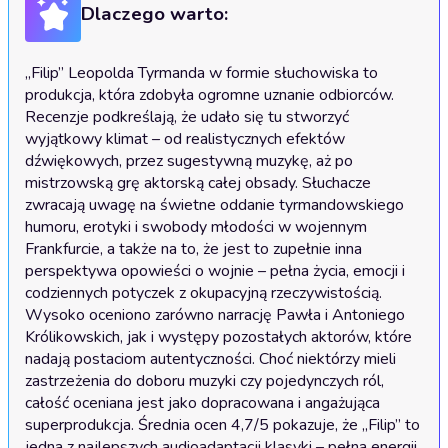
Dlaczego warto:
„Filip” Leopolda Tyrmanda w formie słuchowiska to 
produkcja, która zdobyła ogromne uznanie odbiorców. 
Recenzje podkreślają, że udało się tu stworzyć 
wyjątkowy klimat – od realistycznych efektów 
dźwiękowych, przez sugestywną muzykę, aż po 
mistrzowską grę aktorską całej obsady. Słuchacze 
zwracają uwagę na świetne oddanie tyrmandowskiego 
humoru, erotyki i swobody młodości w wojennym 
Frankfurcie, a także na to, że jest to zupełnie inna 
perspektywa opowieści o wojnie – pełna życia, emocji i 
codziennych potyczek z okupacyjną rzeczywistością. 
Wysoko oceniono zarówno narrację Pawła i Antoniego 
Królikowskich, jak i występy pozostałych aktorów, które 
nadają postaciom autentyczności. Choć niektórzy mieli 
zastrzeżenia do doboru muzyki czy pojedynczych ról, 
całość oceniana jest jako dopracowana i angażująca 
superprodukcja. Średnia ocen 4,7/5 pokazuje, że „Filip” to 
jedna z najlepszych audioadaptacji klasyki – pełna energii, 