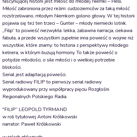
fascynującej historii jest miłość do młodej Niemki – Helli.
Miłość zabroniona przez reżim: cudzoziemców za taką miłość
rozstrzeliwano, młodym Niemkom golono głowy. W tej historii
pojawia się też ten trzeci – Gunter – młody niemiecki lotnik.
„Filip” to powieść niezwykła: lekka, zabawna narracja, ciekawa
fabuła, a przede wszystkim zupełnie inna powieść o wojnie niż
wszystkie, które znamy: to historia z perspektywy młodego
kelnera, w którym buzują hormony. To także powieść o
potędze młodości, o sile miłości i o wielkiej potrzebie
bliskości.
Serial jest adaptacją powieści.
Serial radiowy FILIP to pierwszy serial radiowy
wyprodukowany przy współpracy pięciu Rozgłośni
Regionalnych Polskiego Radia.
"FILIP” LEOPOLD TYRMAND
w roli tytułowej Antoni Królikowski
narrator: Paweł Królikowski