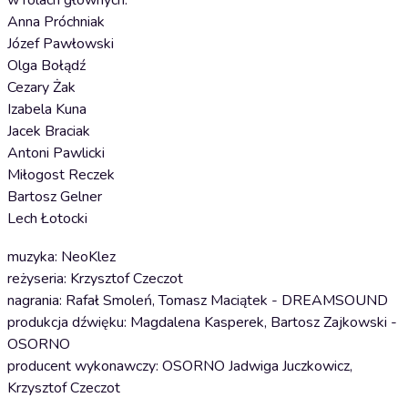
w rolach głównych:
Anna Próchniak
Józef Pawłowski
Olga Bołądź
Cezary Żak
Izabela Kuna
Jacek Braciak
Antoni Pawlicki
Miłogost Reczek
Bartosz Gelner
Lech Łotocki
muzyka: NeoKlez
reżyseria: Krzysztof Czeczot
nagrania: Rafał Smoleń, Tomasz Maciątek - DREAMSOUND
produkcja dźwięku: Magdalena Kasperek, Bartosz Zajkowski -
OSORNO
producent wykonawczy: OSORNO Jadwiga Juczkowicz,
Krzysztof Czeczot