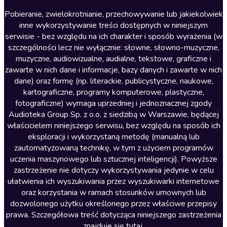
Literatura anglojęzyczna
Pobieranie, zwielokrotnianie, przechowywanie lub jakiekolwiek
inne wykorzystywanie treści dostępnych w niniejszym
Literatura faktu
serwisie - bez względu na ich charakter i sposób wyrażenia (w
szczególności lecz nie wyłącznie: słowne, słowno-muzyczne,
Literatura obyczajowa
muzyczne, audiowizualne, audialne, tekstowe, graficzne i
Literatura piękna obca
zawarte w nich dane i informacje, bazy danych i zawarte w nich
dane) oraz formę (np. literackie, publicystyczne, naukowe,
Literatura piękna polska
kartograficzne, programy komputerowe, plastyczne,
Nagrania relaksacyjne
fotograficzne) wymaga uprzedniej i jednoznacznej zgody
Audioteka Group Sp. z o.o. z siedzibą w Warszawie, będącej
Nauka języków
właścicielem niniejszego serwisu, bez względu na sposób ich
Nauki humanistyczne
eksploracji i wykorzystaną metodę (manualną lub
zautomatyzowaną technikę, w tym z użyciem programów
Podcasty i audycje
uczenia maszynowego lub sztucznej inteligencji). Powyższe
Polityka
zastrzeżenie nie dotyczy wykorzystywania jedynie w celu
ułatwienia ich wyszukiwania przez wyszukiwarki internetowe
Prasa
oraz korzystania w ramach stosunków umownych lub
Religia
dozwolonego użytku określonego przez właściwe przepisy
prawa. Szczegółowa treść dotycząca niniejszego zastrzeżenia
Romans
znajduje się
tutaj
.