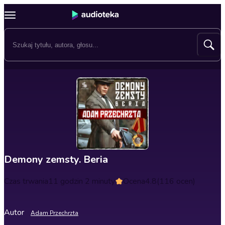
Demony zemsty. Beria
Czas trwania
11 godzin 2 minuty
Ocena
4.8
(116 ocen)
Autor
Adam Przechrzta