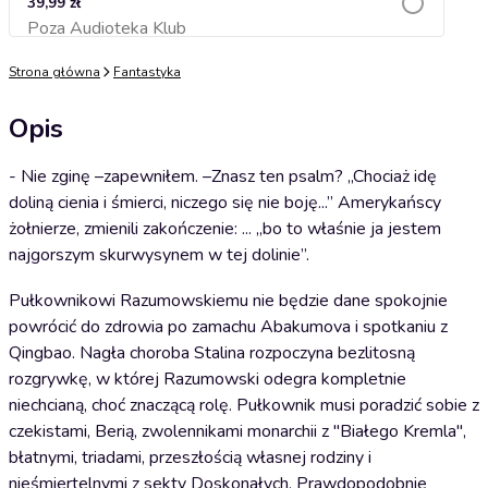
39,99 zł
Poza Audioteka Klub
Dodaj do koszyka
Strona główna
Fantastyka
Opis
- Nie zginę –zapewniłem. –Znasz ten psalm? „Chociaż idę
doliną cienia i śmierci, niczego się nie boję...” Amerykańscy
żołnierze, zmienili zakończenie: ... „bo to właśnie ja jestem
najgorszym skurwysynem w tej dolinie”.
Pułkownikowi Razumowskiemu nie będzie dane spokojnie
powrócić do zdrowia po zamachu Abakumova i spotkaniu z
Qingbao. Nagła choroba Stalina rozpoczyna bezlitosną
rozgrywkę, w której Razumowski odegra kompletnie
niechcianą, choć znaczącą rolę. Pułkownik musi poradzić sobie z
czekistami, Berią, zwolennikami monarchii z "Białego Kremla",
błatnymi, triadami, przeszłością własnej rodziny i
nieśmiertelnymi z sekty Doskonałych. Prawdopodobnie