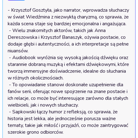
- Krzysztof Gosztyła, jako narrator, wprowadza słuchaczy 
w świat Wiedźmina z niezwykłą charyzmą, co sprawia, że 
każda scena staje się bardziej emocjonalna i angażująca.

 - Wielu znakomitych aktorów, takich jak Anna 
Dereszowska i Krzysztof Banaszyk, ożywia postacie, co 
dodaje głębi i autentyczności, a ich interpretacje są pełne 
niuansów.

 - Audiobook wyróżnia się wysoką jakością dźwięku oraz 
starannie dobraną muzyką i efektami dźwiękowymi, które 
tworzą immersyjne doświadczenie, idealne do słuchania 
w różnych okolicznościach.

 - To opowiadanie stanowi doskonałe uzupełnienie dla 
fanów serii, oferując nowe spojrzenie na znane postacie i 
ich relacje, co może być interesujące zarówno dla stałych 
wielbicieli, jak i nowych słuchaczy.

 - Sapkowski łączy humor z refleksją, co sprawia, że 
historia jest lekka, ale jednocześnie porusza ważne 
tematy, takie jak miłość i przyjaźń, co może zaintrygować 
szerokie grono odbiorców.