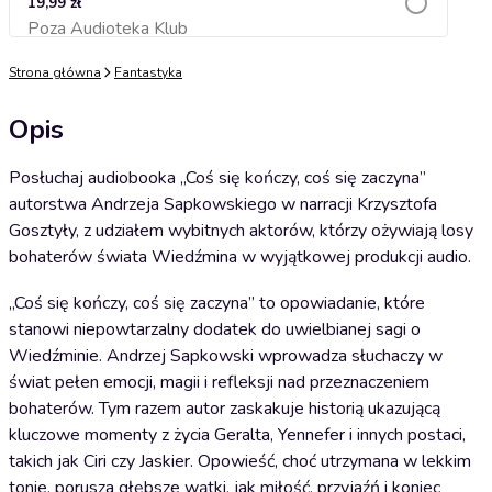
19,99 zł
Poza Audioteka Klub
Dodaj do koszyka
Strona główna
Fantastyka
Opis
Posłuchaj audiobooka „Coś się kończy, coś się zaczyna”
autorstwa Andrzeja Sapkowskiego w narracji Krzysztofa
Gosztyły, z udziałem wybitnych aktorów, którzy ożywiają losy
bohaterów świata Wiedźmina w wyjątkowej produkcji audio.
„Coś się kończy, coś się zaczyna” to opowiadanie, które
stanowi niepowtarzalny dodatek do uwielbianej sagi o
Wiedźminie. Andrzej Sapkowski wprowadza słuchaczy w
świat pełen emocji, magii i refleksji nad przeznaczeniem
bohaterów. Tym razem autor zaskakuje historią ukazującą
kluczowe momenty z życia Geralta, Yennefer i innych postaci,
takich jak Ciri czy Jaskier. Opowieść, choć utrzymana w lekkim
tonie, porusza głębsze wątki, jak miłość, przyjaźń i koniec