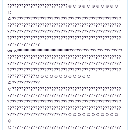
??????????????????????????☺☺☺☺☺☺☺☺☺☺☺
☺
☺???????????????????????????????????????????????
?????????????????????????????????????????????????
?????????????????????????????????????????????????
?????????????????????????????????????????????????
??????????????
wow!!!!!!!!!!!!!!!!!!!!!!!!!!!!!!!!!!!!!!!!!!!!!!!!!!!!!!!!!!!???????????????????????
?????????????????????????????????????????????????
?????????????????????????????????????????????????
?????????????????????????????????????????????????
????????????☺☺☺☺☺☺☺☺☺☺☺☺
☺????????????
☺???????????????????????????????????????????????
?????????????????????????????????????????????????
?????????????????????????????????????????????????
?????????????????????????????????????????????????
??????????????????????????☺☺☺☺☺☺☺☺☺☺☺
☺
☺???????????????????????????????????????????????