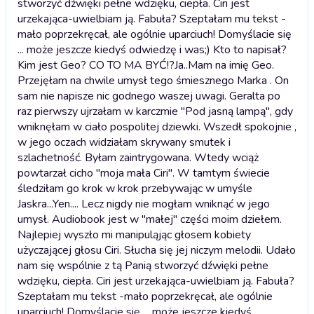
stworzyć dźwięki pełne wdzięku, ciepła. Ciri jest
urzekająca-uwielbiam ją. Fabuła? Szeptałam mu tekst -
mało poprzekręcał, ale ogólnie uparciuch! Domyślacie się
... może jeszcze kiedyś odwiedzę i was;) Kto to napisał?
Kim jest Geo? CO TO MA BYĆ!?
Ja..Mam na imię Geo.
Przejęłam na chwile umysł tego śmiesznego Marka . On
sam nie napisze nic godnego waszej uwagi. Geralta po
raz pierwszy ujrzałam w karczmie "Pod jasną lampą", gdy
wniknęłam w ciało pospolitej dziewki. Wszedł spokojnie ,
w jego oczach widziałam skrywany smutek i
szlachetność. Byłam zaintrygowana. Wtedy wciąż
powtarzał cicho "moja mała Ciri". W tamtym świecie
śledziłam go krok w krok przebywając w umyśle
Jaskra...Yen.... Lecz nigdy nie mogłam wniknąć w jego
umysł. Audiobook jest w "małej" części moim dziełem.
Najlepiej wyszło mi manipuląjąc głosem kobiety
użyczającej głosu Ciri. Słucha się jej niczym melodii. Udało
nam się wspólnie z tą Panią stworzyć dźwięki pełne
wdzięku, ciepła. Ciri jest urzekająca-uwielbiam ją. Fabuła?
Szeptałam mu tekst -mało poprzekręcał, ale ogólnie
uparciuch! Domyślacie się ... może jeszcze kiedyś