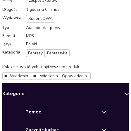
zespół aktorów
Długość
1 godzina 6 minut
Wydawca
SuperNOWA
Typ
Audiobook - pełny
Format
MP3
Język
Polski
Kategoria
Fantasy
Fantastyka
Kolekcje, w których znajdziesz ten produkt
:
Wiedźmin
Wiedźmin - Opowiadania
Kategorie
Nowości
Pomoc
Oferty specjalne
Kontakt
Bestsellery
Zacznij słuchać