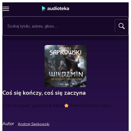
Coś się kończy, coś się zaczyna
Czas trwania
1 godzina 6 minut
Ocena
4.6
(610 ocen)
Autor
Andrzej Sapkowski