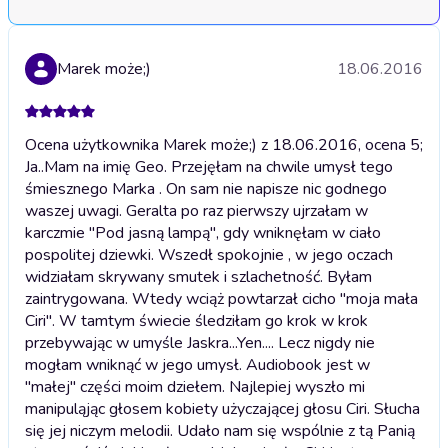
Marek może;)
18.06.2016
Ocena użytkownika Marek może;) z 18.06.2016, ocena 5;
Ja..Mam na imię Geo. Przejęłam na chwile umysł tego
śmiesznego Marka . On sam nie napisze nic godnego
waszej uwagi. Geralta po raz pierwszy ujrzałam w
karczmie "Pod jasną lampą", gdy wniknęłam w ciało
pospolitej dziewki. Wszedł spokojnie , w jego oczach
widziałam skrywany smutek i szlachetność. Byłam
zaintrygowana. Wtedy wciąż powtarzał cicho "moja mała
Ciri". W tamtym świecie śledziłam go krok w krok
przebywając w umyśle Jaskra...Yen.... Lecz nigdy nie
mogłam wniknąć w jego umysł. Audiobook jest w
"małej" części moim dziełem. Najlepiej wyszło mi
manipuląjąc głosem kobiety użyczającej głosu Ciri. Słucha
się jej niczym melodii. Udało nam się wspólnie z tą Panią