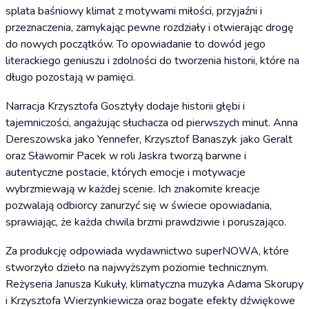
splata baśniowy klimat z motywami miłości, przyjaźni i
przeznaczenia, zamykając pewne rozdziały i otwierając drogę
do nowych początków. To opowiadanie to dowód jego
literackiego geniuszu i zdolności do tworzenia historii, które na
długo pozostają w pamięci.
Narracja Krzysztofa Gosztyły dodaje historii głębi i
tajemniczości, angażując słuchacza od pierwszych minut. Anna
Dereszowska jako Yennefer, Krzysztof Banaszyk jako Geralt
oraz Sławomir Pacek w roli Jaskra tworzą barwne i
autentyczne postacie, których emocje i motywacje
wybrzmiewają w każdej scenie. Ich znakomite kreacje
pozwalają odbiorcy zanurzyć się w świecie opowiadania,
sprawiając, że każda chwila brzmi prawdziwie i poruszająco.
Za produkcję odpowiada wydawnictwo superNOWA, które
stworzyło dzieło na najwyższym poziomie technicznym.
Reżyseria Janusza Kukuły, klimatyczna muzyka Adama Skorupy
i Krzysztofa Wierzynkiewicza oraz bogate efekty dźwiękowe