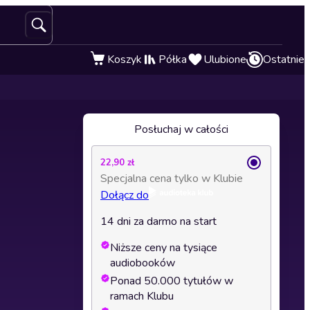
Koszyk
Półka
Ulubione
Ostatnie
Posłuchaj w całości
22,90 zł
Specjalna cena tylko w Klubie
Dołącz do
14 dni za darmo na start
Niższe ceny na tysiące
audiobooków
Ponad 50.000 tytułów w
ramach Klubu