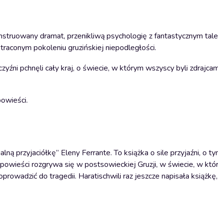
konstruowany dramat, przenikliwą psychologię z fantastycznym ta
straconym pokoleniu gruzińskiej niepodległości.
zyźni pchnęli cały kraj, o świecie, w którym wszyscy byli zdrajcam
powieści.
ną przyjaciółkę” Eleny Ferrante. To książka o sile przyjaźni, o ty
a powieści rozgrywa się w postsowieckiej Gruzji, w świecie, w kt
owadzić do tragedii. Haratischwili raz jeszcze napisała książkę, 