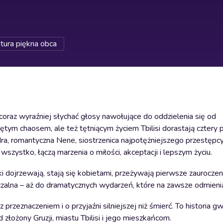
atura piękna obca
coraz wyraźniej słychać głosy nawołujące do oddzielenia się od
m chaosem, ale też tętniącym życiem Tbilisi dorastają cztery pr
 Ira, romantyczna Nene, siostrzenica najpotężniejszego przestępc
szystko, łączą marzenia o miłości, akceptacji i lepszym życiu.
ki dojrzewają, stają się kobietami, przeżywają pierwsze zauroczen
zalna – aż do dramatycznych wydarzeń, które na zawsze odmienią
 przeznaczeniem i o przyjaźni silniejszej niż śmierć. To historia 
 złożony Gruzji, miastu Tbilisi i jego mieszkańcom.