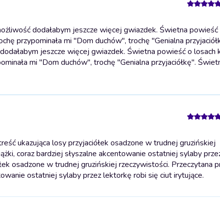
ożliwość dodałabym jeszcze więcej gwiazdek. Świetna powieść 
 Trochę przypominała mi "Dom duchów", trochę "Genialna przyjaciół
dodałabym jeszcze więcej gwiazdek. Świetna powieść o losach 
ypominała mi "Dom duchów", trochę "Genialna przyjaciółkę". Świetn
eść ukazująca losy przyjaciółek osadzone w trudnej gruzińskiej
ążki, coraz bardziej słyszalne akcentowanie ostatniej sylaby prze
ółek osadzone w trudnej gruzińskiej rzeczywistości. Przeczytana 
wanie ostatniej sylaby przez lektorkę robi się ciut irytujące.