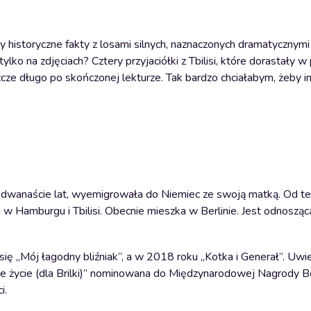
zy historyczne fakty z losami silnych, naznaczonych dramatycznym
ko na zdjęciach? Cztery przyjaciółki z Tbilisi, które dorastały w 
szcze długo po skończonej lekturze. Tak bardzo chciałabym, żeby im
ała dwanaście lat, wyemigrowała do Niemiec ze swoją matką. Od 
a w Hamburgu i Tbilisi. Obecnie mieszka w Berlinie. Jest odnoszą
ię „Mój łagodny bliźniak”, a w 2018 roku „Kotka i Generał”. Uwie
sme życie (dla Brilki)” nominowana do Międzynarodowej Nagrody 
i.