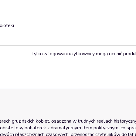
dioteki
Tylko zalogowani użytkownicy mogą ocenić produ
rech gruzińskich kobiet, osadzona w trudnych realiach historycznyc
 osobiste losy bohaterek z dramatycznym tłem politycznym, co spraw
 dwóch płaszczyznach czasowych, przenosząc czytelników do lat 80