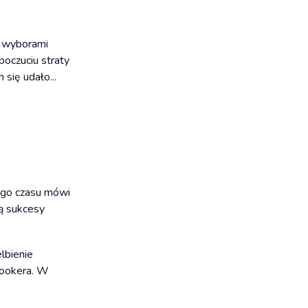
i wyborami
poczuciu straty
 się udało...
tego czasu mówi
cą sukcesy
lbienie
Bookera. W