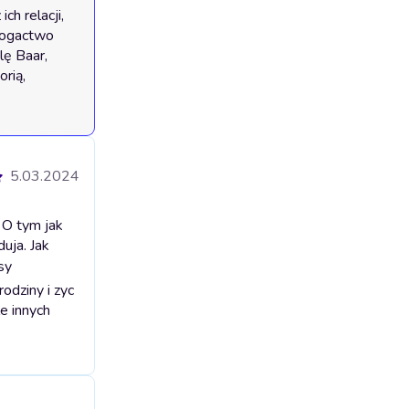
h relacji, 
bogactwo 
ę Baar, 
rią, 
5.03.2024
 O tym jak
uja. Jak
sy
odziny i zyc
e innych