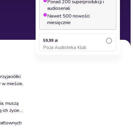
Ponad 200 superprodukcji i
audioseriali
Nawet 500 nowości
miesięcznie
59,99 zł
Poza Audioteka Klub
Dodaj do koszyka
zyjaciółki:
y w mieście,
ia, muszą
 ich życie…
gwałtownych