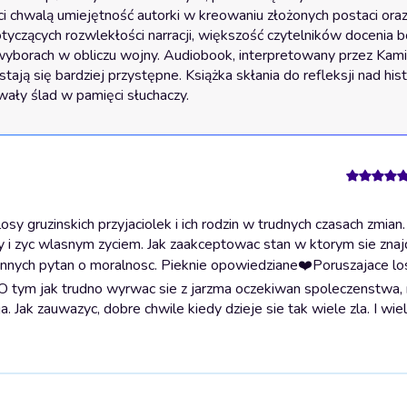
chwalą umiejętność autorki w kreowaniu złożonych postaci oraz ic
yczących rozwlekłości narracji, większość czytelników docenia 
h wyborach w obliczu wojny. Audiobook, interpretowany przez Kamil
ą się bardziej przystępne. Książka skłania do refleksji nad histo
wały ślad w pamięci słuchaczy.
y gruzinskich przyjaciolek i ich rodzin w trudnych czasach zmian.
 i zyc wlasnym zyciem. Jak zaakceptowac stan w ktorym sie znajd
e innych pytan o moralnosc. Pieknie opowiedziane❤️
Poruszajace lo
n. O tym jak trudno wyrwac sie z jarzma oczekiwan spoleczenstwa, r
Jak zauwazyc, dobre chwile kiedy dzieje sie tak wiele zla. I wiel