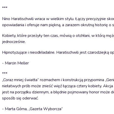
***
Nino Haratischwili wraca w wielkim stylu. Łączy precyzyjnie s
opowiadania i oferuje nam piękną, a zarazem okrutną historię o 
Kobiety, które przeżyły ten czas, mówią o otchłani, w którą mężc
jednocześnie.
Hipnotyzujące i nieodkładalne. Haratischwili jest czarodziejką o
- Marcin Meller
***
„Coraz mniej światła” rozmachem i konstrukcją przypomina „Genial
niełatwych prób może znieść więź łącząca cztery kobiety. Akcj
jest na porządku dziennym, a błędnie pojmowany honor może dopr
sposób się oderwać.
- Marta Górna, „Gazeta Wyborcza”