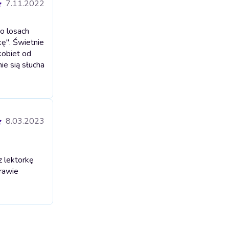
7.11.2022
o losach
kę". Świetnie
kobiet od
ie sią słucha
8.03.2023
z lektorkę
prawie