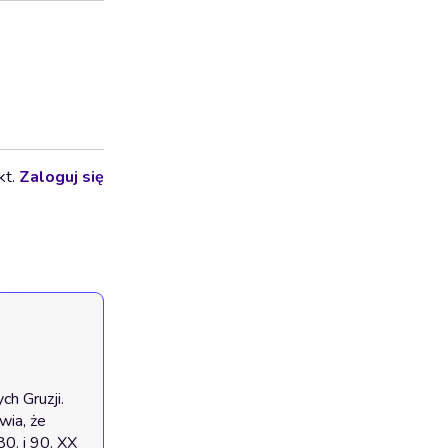
kt.
Zaloguj się
h Gruzji. 
ia, że 
. i 90. XX 