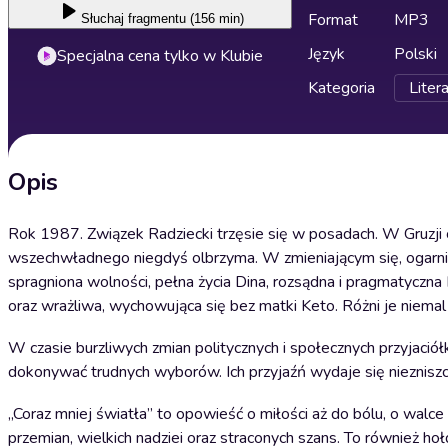
Format
MP3
Słuchaj
fragmentu (156 min)
Język
Polski
Specjalna cena tylko w Klubie
Kategoria
Liter
Opis
Rok 1987. Związek Radziecki trzęsie się w posadach. W Gruzji 
wszechwładnego niegdyś olbrzyma. W zmieniającym się, ogarnięty
spragniona wolności, pełna życia Dina, rozsądna i pragmatyczna
oraz wrażliwa, wychowująca się bez matki Keto. Różni je niemal w
W czasie burzliwych zmian politycznych i społecznych przyjaciół
dokonywać trudnych wyborów. Ich przyjaźń wydaje się niezniszc
„Coraz mniej światła” to opowieść o miłości aż do bólu, o walce z
przemian, wielkich nadziei oraz straconych szans. To również hołd