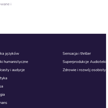
owane i
ka języków
Sensacja i thriller
ki humanistyczne
Superprodukcje Audioteki
casty i audycje
Zdrowie i rozwój osobisty
ityka
sa
gia
mans