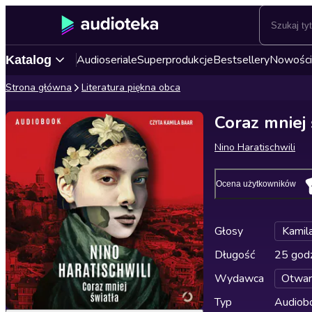
Audioseriale
Superprodukcje
Bestsellery
Nowości
Katalog
Strona główna
Literatura piękna obca
Coraz mniej 
Nino Haratischwili
Ocena użytkowników
Głosy
Kamil
Długość
25 godz
Wydawca
Otwar
Typ
Audiobo