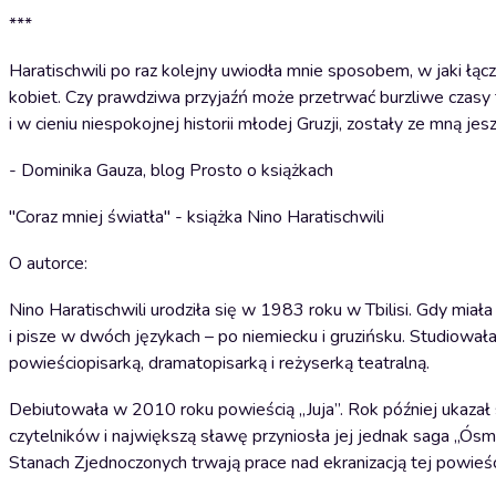
***
Haratischwili po raz kolejny uwiodła mnie sposobem, w jaki łąc
kobiet. Czy prawdziwa przyjaźń może przetrwać burzliwe czasy tyl
i w cieniu niespokojnej historii młodej Gruzji, zostały ze mną je
- Dominika Gauza, blog Prosto o książkach
"Coraz mniej światła" - książka Nino Haratischwili
O autorce:
Nino Haratischwili urodziła się w 1983 roku w Tbilisi. Gdy mi
i pisze w dwóch językach – po niemiecku i gruzińsku. Studiował
powieściopisarką, dramatopisarką i reżyserką teatralną.
Debiutowała w 2010 roku powieścią „Juja”. Rok później ukazał s
czytelników i największą sławę przyniosła jej jednak saga „Ó
Stanach Zjednoczonych trwają prace nad ekranizacją tej powieśc