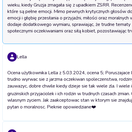
wieku, kiedy Gruzja zmagała się z upadkiem ZSRR. Recenzenci 
które są pełne emocji. Mimo pewnych krytycznych głosów dot
emocji i głębię przesłania o przyjaźni, miłości oraz moralnyc
dodaje dodatkowego wymiaru, sprawiając, że trudne tematy staj
społecznymi oczekiwaniami oraz siłą kobiet, pozostawiając tr
Lella
Ocena użytkownika Lella z 5.03.2024, ocena 5; Poruszajace los
trudno wyrwac sie z jarzma oczekiwan spoleczenstwa, rodziny
zauwazyc, dobre chwile kiedy dzieje sie tak wiele zla. I wiel
gruzinskich przyjaciolek i ich rodzin w trudnych czasach zmia
wlasnym zyciem. Jak zaakceptowac stan w ktorym sie znajduja. 
pytan o moralnosc. Pieknie opowiedziane❤️