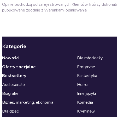
Opinie pochodzą od zarejestrowanych Klientów, którzy dokonali 
publikowane zgodnie z
Warunkami opiniowania
.
Kategorie
Nowości
Dla młodzieży
Oferty specjalne
Erotyczne
Bestsellery
Fantastyka
Audioseriale
Horror
Biografie
Inne języki
Biznes, marketing, ekonomia
Komedia
Dla dzieci
Kryminały