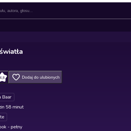
światła
Dodaj do ulubionych
4,8
a Baar
in 58 minut
te
ok - pełny