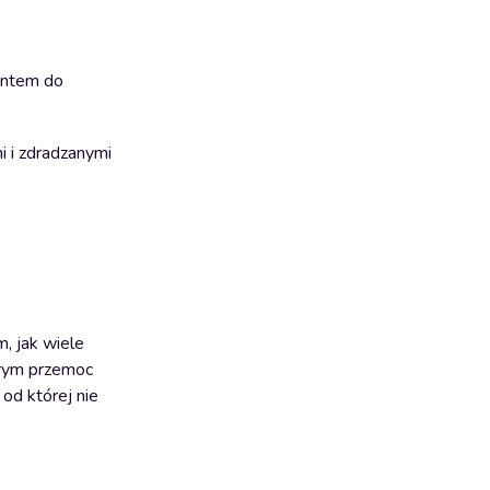
lentem do
i i zdradzanymi
m, jak wiele
órym przemoc
od której nie