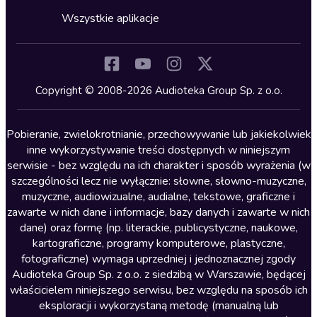
Cykle audiobooków
Horror
Wszystkie aplikacje
Inne języki
Komedia
Kryminały
Copyright © 2008-2026 Audioteka Group Sp. z o.o.
Lektury szkolne
Literatura anglojęzyczna
Pobieranie, zwielokrotnianie, przechowywanie lub jakiekolwiek
inne wykorzystywanie treści dostępnych w niniejszym
Literatura faktu
serwisie - bez względu na ich charakter i sposób wyrażenia (w
szczególności lecz nie wyłącznie: słowne, słowno-muzyczne,
Literatura obyczajowa
muzyczne, audiowizualne, audialne, tekstowe, graficzne i
Literatura piękna obca
zawarte w nich dane i informacje, bazy danych i zawarte w nich
dane) oraz formę (np. literackie, publicystyczne, naukowe,
Literatura piękna polska
kartograficzne, programy komputerowe, plastyczne,
Nagrania relaksacyjne
fotograficzne) wymaga uprzedniej i jednoznacznej zgody
Audioteka Group Sp. z o.o. z siedzibą w Warszawie, będącej
Nauka języków
właścicielem niniejszego serwisu, bez względu na sposób ich
Nauki humanistyczne
eksploracji i wykorzystaną metodę (manualną lub