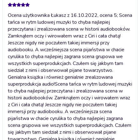
Ocena użytkownika Łukasz z 16.10.2022, ocena 5; Scena
tańca w rytm ludowej muzyki to chyba najlepiej
przeczytana i zrealizowana scena w historii audiobooków.
Zamknąłem oczy i wirowałem wraz z Ciri i cała chatą!
Jeszcze nigdy nie poczułem takiej immersji przy
audiobooku. A wcześniejsza scena pijaństwa w chacie
cyrulika to chyba najlepiej zagrana scena grupowa we
wszystkich superprodukcjach. Czułem się jakbym tam
siedział z nimi i obserwował pijane towarzystwo.
Genialna książka i również genialnie zrealizowana
superprodukcja audio!
Scena tańca w rytm ludowej muzyki
to chyba najlepiej przeczytana i zrealizowana scena w
historii audiobooków. Zamknąłem oczy i wirowałem wraz
z Ciri i cała chatą! Jeszcze nigdy nie poczułem takiej
immersji przy audiobooku. A wcześniejsza scena
pijaństwa w chacie cyrulika to chyba najlepiej zagrana
scena grupowa we wszystkich superprodukcjach. Czułem
się jakbym tam siedział z nimi i obserwował pijane
towarzystwo. Genialna książka i również genialnie