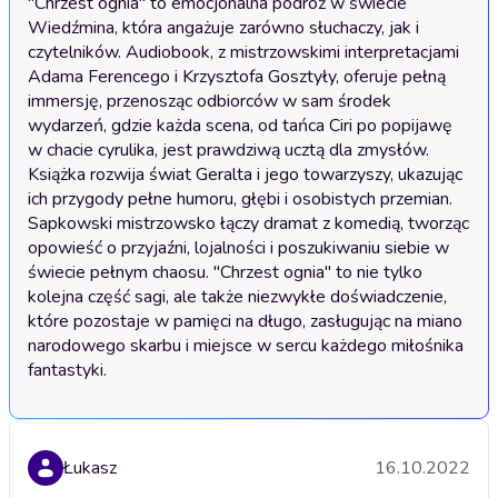
"Chrzest ognia" to emocjonalna podróż w świecie 
Wiedźmina, która angażuje zarówno słuchaczy, jak i 
czytelników. Audiobook, z mistrzowskimi interpretacjami 
Adama Ferencego i Krzysztofa Gosztyły, oferuje pełną 
immersję, przenosząc odbiorców w sam środek 
wydarzeń, gdzie każda scena, od tańca Ciri po popijawę 
w chacie cyrulika, jest prawdziwą ucztą dla zmysłów. 
Książka rozwija świat Geralta i jego towarzyszy, ukazując 
ich przygody pełne humoru, głębi i osobistych przemian. 
Sapkowski mistrzowsko łączy dramat z komedią, tworząc 
opowieść o przyjaźni, lojalności i poszukiwaniu siebie w 
świecie pełnym chaosu. "Chrzest ognia" to nie tylko 
kolejna część sagi, ale także niezwykłe doświadczenie, 
które pozostaje w pamięci na długo, zasługując na miano 
narodowego skarbu i miejsce w sercu każdego miłośnika 
fantastyki.
Łukasz
16.10.2022