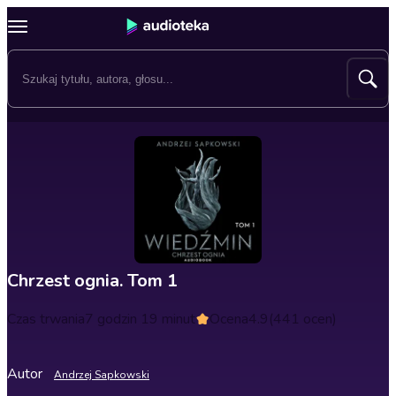
Chrzest ognia. Tom 1
Czas trwania
7 godzin 19 minut
Ocena
4.9
(441 ocen)
Autor
Andrzej Sapkowski