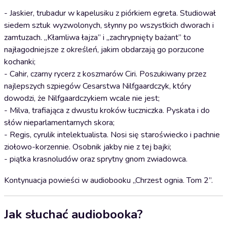
- Jaskier, trubadur w kapelusiku z piórkiem egreta. Studiował
siedem sztuk wyzwolonych, słynny po wszystkich dworach i
zamtuzach. „Kłamliwa łajza” i „zachrypnięty bażant” to
najłagodniejsze z określeń, jakim obdarzają go porzucone
kochanki;
- Cahir, czarny rycerz z koszmarów Ciri. Poszukiwany przez
najlepszych szpiegów Cesarstwa Nilfgaardczyk, który
dowodzi, że Nilfgaardczykiem wcale nie jest;
- Milva, trafiająca z dwustu kroków łuczniczka. Pyskata i do
słów nieparlamentarnych skora;
- Regis, cyrulik intelektualista. Nosi się staroświecko i pachnie
ziołowo-korzennie. Osobnik jakby nie z tej bajki;
- piątka krasnoludów oraz sprytny gnom zwiadowca.
Kontynuacja powieści w audiobooku „Chrzest ognia. Tom 2”.
Jak słuchać audiobooka?