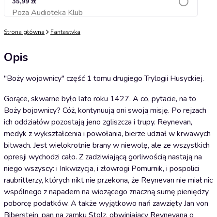
35,99 zł
Poza Audioteka Klub
Dodaj do koszyka
Strona główna
Fantastyka
Opis
"Boży wojownicy" część 1 tomu drugiego Trylogii Husyckiej.
Gorące, skwarne było lato roku 1427. A co, pytacie, na to
Boży bojownicy? Cóż, kontynuują oni swoją misję. Po rejzach
ich oddziałów pozostają jeno zgliszcza i trupy. Reynevan,
medyk z wykształcenia i powołania, bierze udział w krwawych
bitwach. Jest wielokrotnie brany w niewolę, ale ze wszystkich
opresji wychodzi cało. Z zadziwiającą gorliwością nastają na
niego wszyscy: i Inkwizycja, i złowrogi Pomurnik, i pospolici
raubritterzy, których nikt nie przekona, że Reynevan nie miał nic
wspólnego z napadem na wiozącego znaczną sumę pieniędzy
poborcę podatków. A także wyjątkowo nań zawzięty Jan von
Biberstein, pan na zamku Stolz, obwiniający Reynevana o