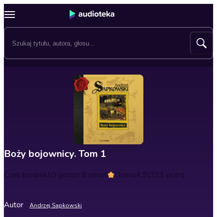
Boży bojownicy. Tom 1
Czas trwania
10 godzin 9 minut
Ocena
4.9
(391 ocen)
Autor
Andrzej Sapkowski