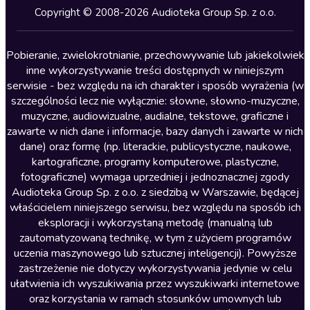
Kryminały
Copyright © 2008-2026 Audioteka Group Sp. z o.o.
Lektury szkolne
Literatura anglojęzyczna
Pobieranie, zwielokrotnianie, przechowywanie lub jakiekolwiek
inne wykorzystywanie treści dostępnych w niniejszym
Literatura faktu
serwisie - bez względu na ich charakter i sposób wyrażenia (w
szczególności lecz nie wyłącznie: słowne, słowno-muzyczne,
Literatura obyczajowa
muzyczne, audiowizualne, audialne, tekstowe, graficzne i
Literatura piękna obca
zawarte w nich dane i informacje, bazy danych i zawarte w nich
dane) oraz formę (np. literackie, publicystyczne, naukowe,
Literatura piękna polska
kartograficzne, programy komputerowe, plastyczne,
Nagrania relaksacyjne
fotograficzne) wymaga uprzedniej i jednoznacznej zgody
Audioteka Group Sp. z o.o. z siedzibą w Warszawie, będącej
Nauka języków
właścicielem niniejszego serwisu, bez względu na sposób ich
Nauki humanistyczne
eksploracji i wykorzystaną metodę (manualną lub
zautomatyzowaną technikę, w tym z użyciem programów
Podcasty i audycje
uczenia maszynowego lub sztucznej inteligencji). Powyższe
Polityka
zastrzeżenie nie dotyczy wykorzystywania jedynie w celu
ułatwienia ich wyszukiwania przez wyszukiwarki internetowe
Prasa
oraz korzystania w ramach stosunków umownych lub