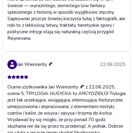
świecie — wyrazistego, ziemistego low fantasy
splecionego z historią w sposób wyjątkowo zręczny.
Sapkowski jeszcze śmielej korzysta tutaj z faktografii, ale
robi to z lekkością: bitwy, traktaty, heretyckie spory i
polityczne intrygi stają się naturalną częścią przygód
Reynevana.
Jan Wiencenty 🍂
22.06.2025
Ocena użytkownika Jan Wiencenty 🍂 z 22.06.2025,
ocena 5; TRYLOGIA HUSYCKA to ARCYDZIEŁO! Trylogia
jest tak urzekająca, wciągająca, interesująca, historycznie
umiejscowiona i dopracowana, z elementami mistyki,
czarów i baśni, że wsysa i zasysa i trzyma do końca.
Wydawać by się mogło, że przy ponad 70 godz.
słuchania nie da się przez to przebrnąć. A jednak. Dobrze
się czyta a jeszcze lepiej słucha! Słuchowisko