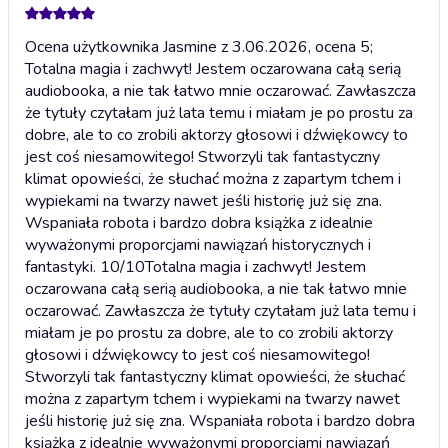
Ocena użytkownika Jasmine z 3.06.2026, ocena 5;
Totalna magia i zachwyt! Jestem oczarowana całą serią
audiobooka, a nie tak łatwo mnie oczarować. Zawłaszcza
że tytuły czytałam już lata temu i miałam je po prostu za
dobre, ale to co zrobili aktorzy głosowi i dźwiękowcy to
jest coś niesamowitego! Stworzyli tak fantastyczny
klimat opowieści, że słuchać można z zapartym tchem i
wypiekami na twarzy nawet jeśli historię już się zna.
Wspaniała robota i bardzo dobra książka z idealnie
wyważonymi proporcjami nawiązań historycznych i
fantastyki. 10/10
Totalna magia i zachwyt! Jestem
oczarowana całą serią audiobooka, a nie tak łatwo mnie
oczarować. Zawłaszcza że tytuły czytałam już lata temu i
miałam je po prostu za dobre, ale to co zrobili aktorzy
głosowi i dźwiękowcy to jest coś niesamowitego!
Stworzyli tak fantastyczny klimat opowieści, że słuchać
można z zapartym tchem i wypiekami na twarzy nawet
jeśli historię już się zna. Wspaniała robota i bardzo dobra
książka z idealnie wyważonymi proporcjami nawiązań