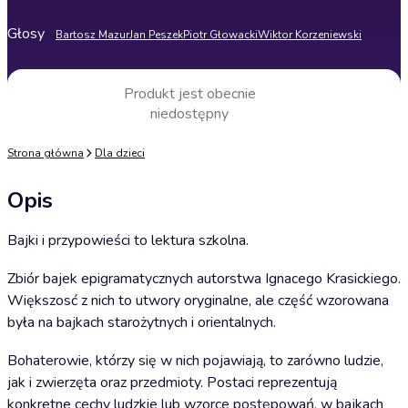
Głosy
Bartosz Mazur
Jan Peszek
Piotr Głowacki
Wiktor Korzeniewski
Produkt jest obecnie
niedostępny
Strona główna
Dla dzieci
Opis
Bajki i przypowieści to lektura szkolna.
Zbiór bajek epigramatycznych autorstwa Ignacego Krasickiego.
Większosć z nich to utwory oryginalne, ale część wzorowana
była na bajkach starożytnych i orientalnych.
Bohaterowie, którzy się w nich pojawiają, to zarówno ludzie,
jak i zwierzęta oraz przedmioty. Postaci reprezentują
konkretne cechy ludzkie lub wzorce postępowań, w bajkach