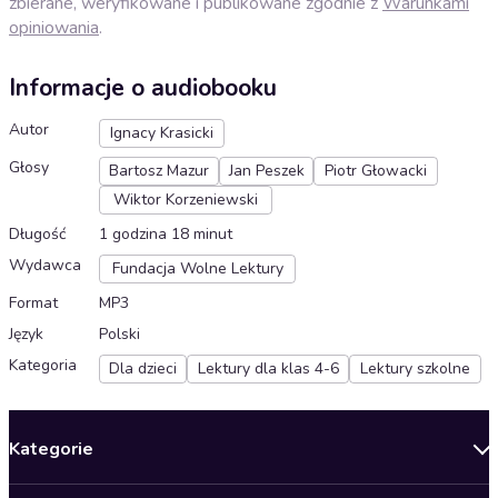
zbierane, weryfikowane i publikowane zgodnie z
Warunkami
opiniowania
.
Informacje o audiobooku
Autor
Ignacy Krasicki
Głosy
Bartosz Mazur
Jan Peszek
Piotr Głowacki
Wiktor Korzeniewski
Długość
1 godzina 18 minut
Wydawca
Fundacja Wolne Lektury
Format
MP3
Język
Polski
Kategoria
Dla dzieci
Lektury dla klas 4-6
Lektury szkolne
Kategorie
Nowości