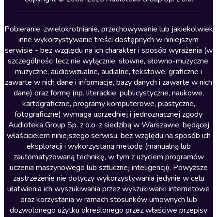
Lektury szkolne
Literatura anglojęzyczna
Pobieranie, zwielokrotnianie, przechowywanie lub jakiekolwiek
inne wykorzystywanie treści dostępnych w niniejszym
Literatura faktu
serwisie - bez względu na ich charakter i sposób wyrażenia (w
szczególności lecz nie wyłącznie: słowne, słowno-muzyczne,
Literatura obyczajowa
muzyczne, audiowizualne, audialne, tekstowe, graficzne i
Literatura piękna obca
zawarte w nich dane i informacje, bazy danych i zawarte w nich
dane) oraz formę (np. literackie, publicystyczne, naukowe,
Literatura piękna polska
kartograficzne, programy komputerowe, plastyczne,
Nagrania relaksacyjne
fotograficzne) wymaga uprzedniej i jednoznacznej zgody
Audioteka Group Sp. z o.o. z siedzibą w Warszawie, będącej
Nauka języków
właścicielem niniejszego serwisu, bez względu na sposób ich
Nauki humanistyczne
eksploracji i wykorzystaną metodę (manualną lub
zautomatyzowaną technikę, w tym z użyciem programów
Podcasty i audycje
uczenia maszynowego lub sztucznej inteligencji). Powyższe
Polityka
zastrzeżenie nie dotyczy wykorzystywania jedynie w celu
ułatwienia ich wyszukiwania przez wyszukiwarki internetowe
Prasa
oraz korzystania w ramach stosunków umownych lub
Religia
dozwolonego użytku określonego przez właściwe przepisy