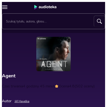
Agent
Czas trwania
4 godziny 45 minut
Ocena
4.8
(502 oceny)
Autor
Jiří Havelka