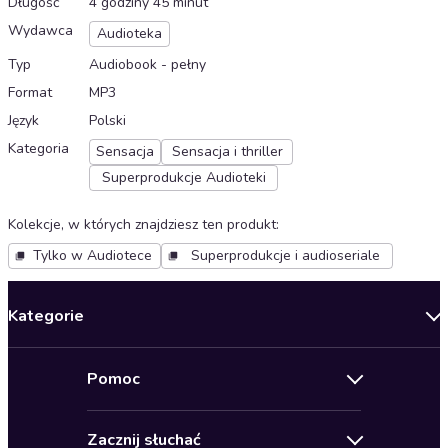
Długość
4 godziny 45 minut
Wydawca
Audioteka
Typ
Audiobook - pełny
Format
MP3
Język
Polski
Kategoria
Sensacja
Sensacja i thriller
Superprodukcje Audioteki
Kolekcje, w których znajdziesz ten produkt
:
Tylko w Audiotece
Superprodukcje i audioseriale
Kategorie
Nowości
Pomoc
Oferty specjalne
Kontakt
Bestsellery
Zacznij słuchać