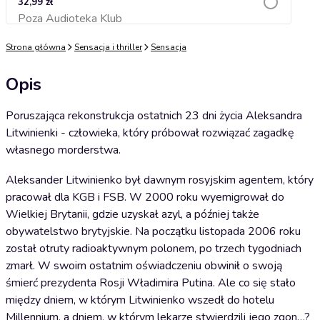
32,99 zł
Poza Audioteka Klub
Dodaj do koszyka
Strona główna
Sensacja i thriller
Sensacja
Opis
Poruszająca rekonstrukcja ostatnich 23 dni życia Aleksandra
Litwinienki - człowieka, który próbował rozwiązać zagadkę
własnego morderstwa.
Aleksander Litwinienko był dawnym rosyjskim agentem, który
pracował dla KGB i FSB. W 2000 roku wyemigrował do
Wielkiej Brytanii, gdzie uzyskał azyl, a później także
obywatelstwo brytyjskie. Na początku listopada 2006 roku
został otruty radioaktywnym polonem, po trzech tygodniach
zmarł. W swoim ostatnim oświadczeniu obwinił o swoją
śmierć prezydenta Rosji Władimira Putina. Ale co się stało
między dniem, w którym Litwinienko wszedł do hotelu
Millennium, a dniem, w którym lekarze stwierdzili jego zgon…?