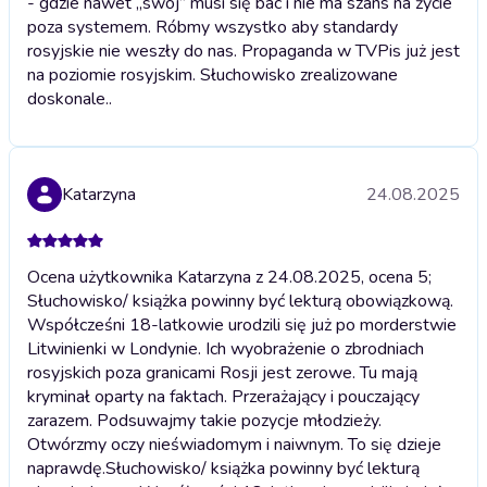
- gdzie nawet „swój” musi się bac i nie ma szans na życie
poza systemem. Róbmy wszystko aby standardy
rosyjskie nie weszły do nas. Propaganda w TVPis już jest
na poziomie rosyjskim. Słuchowisko zrealizowane
doskonale..
Katarzyna
24.08.2025
Ocena użytkownika Katarzyna z 24.08.2025, ocena 5;
Słuchowisko/ książka powinny być lekturą obowiązkową.
Współcześni 18-latkowie urodzili się już po morderstwie
Litwinienki w Londynie. Ich wyobrażenie o zbrodniach
rosyjskich poza granicami Rosji jest zerowe. Tu mają
kryminał oparty na faktach. Przerażający i pouczający
zarazem. Podsuwajmy takie pozycje młodzieży.
Otwórzmy oczy nieświadomym i naiwnym. To się dzieje
naprawdę.
Słuchowisko/ książka powinny być lekturą