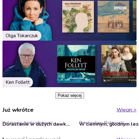
Olga Tokarczuk
Ken Follett
Pokaż więcej
Już wkrótce
Więcej
>
Katarzyna Andrusikiewicz
Przemysław Piotrowski
Dorastanie w dużych dawkach: Jak uzależniają się nasze dzieci i jak im pomóc
W ciemnym, głodnym les