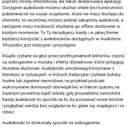
poprzez stronę internetową, ale także dedykowaną aplikację.
Dostępne audiobooki możesz słuchać online bez konieczności
pobierania ich na swoje urządzenie. Jeżeli nie masz dostępu do
internetu, to wcześniej możesz pobrać zakupiony audiobook, a
następnie masz możliwość słuchania go offline dosłownie w
każdym momencie. To Ty decydujesz, kiedy i w jakiej formie
będziesz korzystać z audiobooków dostępnych w Audiotece.
Wszystko jest intuicyjne i przystępne.
Książki czytane na głos przez profesjonalnych lektorów, często
są wzbogacone o muzykę i efekty dźwiękowe, które potęgują
doznania słuchowe. Audiobooki umożliwiają korzystanie z
literatury w sytuacjach, w których tradycyjne czytanie byłoby
trudne lub zupełnie niemożliwe, na przykład podczas
wykonywania domowych obowiązków, w trakcie spaceru na
świeżym powietrzu bądź wtedy, gdy prowadzimy samochód.
Każdy audiobook to sposób na to, by poznawać nowe historie
i pogłębiać wiedzę bez względu na to, gdzie się znajdujesz i co
robisz.
Audiobooki to doskonały sposób na wzbogacenie