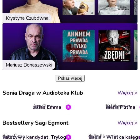
Krystyna Czubówna
Mariusz Bonaszewski
Pokaż więcej
Sonia Draga w Audioteka Klub
Więcej
>
Ava Glass
Bill Browder
Alias Emma
Mafia Putina
3
4.6
Bestsellery Sagi Egmont
Więcej
>
Brian Klein
Zofia Stanecka
Fałszywy kandydat. Trylogia Rzeszy. Tom 1
Basia - Wielka księg
4
4.3