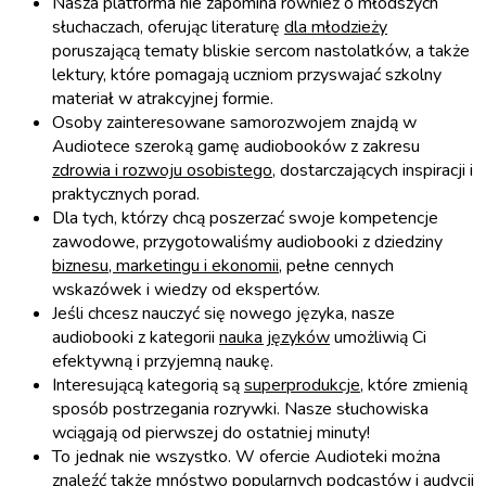
Nasza platforma nie zapomina również o młodszych
słuchaczach, oferując literaturę
dla młodzieży
poruszającą tematy bliskie sercom nastolatków, a także
lektury, które pomagają uczniom przyswajać szkolny
materiał w atrakcyjnej formie.
Osoby zainteresowane samorozwojem znajdą w
Audiotece szeroką gamę audiobooków z zakresu
zdrowia i rozwoju osobistego
, dostarczających inspiracji i
praktycznych porad.
Dla tych, którzy chcą poszerzać swoje kompetencje
zawodowe, przygotowaliśmy audiobooki z dziedziny
biznesu, marketingu i ekonomii
, pełne cennych
wskazówek i wiedzy od ekspertów.
Jeśli chcesz nauczyć się nowego języka, nasze
audiobooki z kategorii
nauka języków
umożliwią Ci
efektywną i przyjemną naukę.
Interesującą kategorią są
superprodukcje
, które zmienią
sposób postrzegania rozrywki. Nasze słuchowiska
wciągają od pierwszej do ostatniej minuty!
To jednak nie wszystko. W ofercie Audioteki można
znaleźć także mnóstwo popularnych
podcastów i audycji