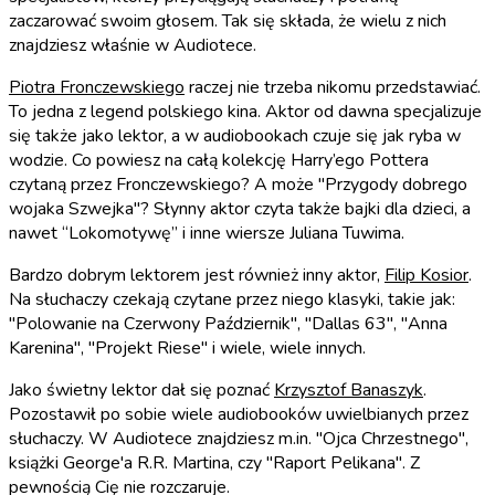
zaczarować swoim głosem. Tak się składa, że wielu z nich
znajdziesz właśnie w Audiotece.
Piotra Fronczewskiego
raczej nie trzeba nikomu przedstawiać.
To jedna z legend polskiego kina. Aktor od dawna specjalizuje
się także jako lektor, a w audiobookach czuje się jak ryba w
wodzie. Co powiesz na całą kolekcję Harry’ego Pottera
czytaną przez Fronczewskiego? A może "Przygody dobrego
wojaka Szwejka"? Słynny aktor czyta także bajki dla dzieci, a
nawet “Lokomotywę” i inne wiersze Juliana Tuwima.
Bardzo dobrym lektorem jest również inny aktor,
Filip Kosior
.
Na słuchaczy czekają czytane przez niego klasyki, takie jak:
"Polowanie na Czerwony Październik", "Dallas 63", "Anna
Karenina", "Projekt Riese" i wiele, wiele innych.
Jako świetny lektor dał się poznać
Krzysztof Banaszyk
.
Pozostawił po sobie wiele audiobooków uwielbianych przez
słuchaczy. W Audiotece znajdziesz m.in. "Ojca Chrzestnego",
książki George'a R.R. Martina, czy "Raport Pelikana". Z
pewnością Cię nie rozczaruje.