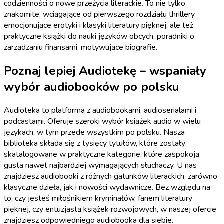
codzienności o nowe przeżycia literackie. To nie tylko
znakomite, wciągające od pierwszego rozdziału thrillery,
emocjonujące erotyki i klasyki literatury pięknej, ale też
praktyczne książki do nauki języków obcych, poradniki o
zarządzaniu finansami, motywujące biografie.
Poznaj lepiej Audiotekę – wspaniały
wybór audiobooków po polsku
Audioteka to platforma z audiobookami, audioserialami i
podcastami. Oferuje szeroki wybór książek audio w wielu
językach, w tym przede wszystkim po polsku. Nasza
biblioteka składa się z tysięcy tytułów, które zostały
skatalogowane w praktyczne kategorie, które zaspokoją
gusta nawet najbardziej wymagających słuchaczy. U nas
znajdziesz audiobooki z różnych gatunków literackich, zarówno
klasyczne dzieła, jak i nowości wydawnicze. Bez względu na
to, czy jesteś miłośnikiem kryminałów, fanem literatury
pięknej, czy entuzjastą książek rozwojowych, w naszej ofercie
znajdziesz odpowiedniego audiobooka dla siebie.