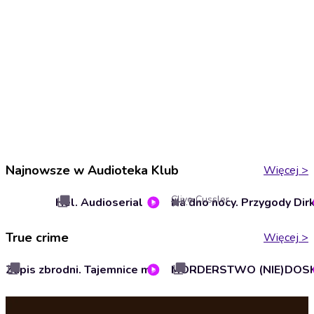
Najnowsze w Audioteka Klub
Więcej
>
Clive Cussler
Hel. Audioserial
4.7
True crime
Więcej
>
Zapis zbrodni. Tajemnice morderstwa Jaroszewiczów. Audioserial