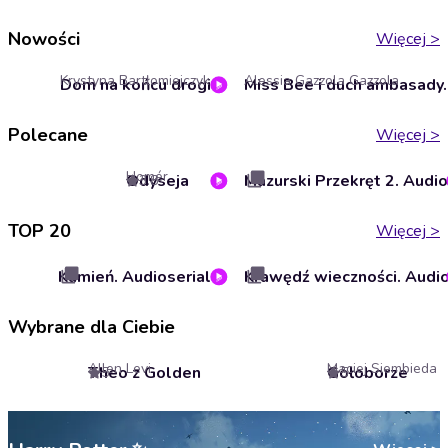
Nowości
Więcej
>
Krystyna Bartłomiejczyk
Alessia Gazzola Gazzola
Dom na końcu drogi
Polecane
Więcej
>
Homér
Odyseja
3.8
TOP 20
Więcej
>
Kamień. Audioserial
Wybrane dla Ciebie
Allen Levi
Maciej Siembieda
Theo z Golden
Gołoborze
5
5