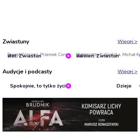
Zwiastuny
Więcej
>
Dawid Kornaga, Przemek Corso
Hel. Zwiastun
Kamień. Zwiastun
4.5
3.9
Audycje i podcasty
Więcej
>
Spokojnie, to tylko życie
Dzieje