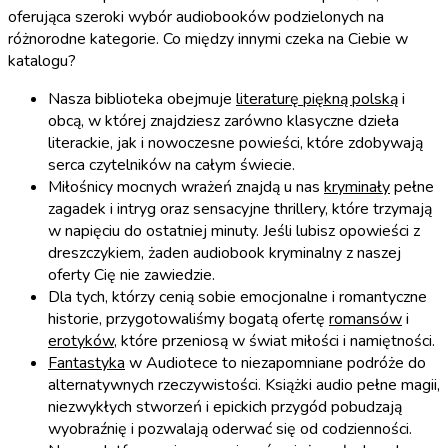
oferująca szeroki wybór audiobooków podzielonych na
różnorodne kategorie. Co między innymi czeka na Ciebie w
katalogu?
Nasza biblioteka obejmuje
literaturę piękną polską
i
obcą, w której znajdziesz zarówno klasyczne dzieła
literackie, jak i nowoczesne powieści, które zdobywają
serca czytelników na całym świecie.
Miłośnicy mocnych wrażeń znajdą u nas
kryminały
pełne
zagadek i intryg oraz sensacyjne thrillery, które trzymają
w napięciu do ostatniej minuty. Jeśli lubisz opowieści z
dreszczykiem, żaden audiobook kryminalny z naszej
oferty Cię nie zawiedzie.
Dla tych, którzy cenią sobie emocjonalne i romantyczne
historie, przygotowaliśmy bogatą ofertę
romansów
i
erotyków
, które przeniosą w świat miłości i namiętności.
Fantastyka
w Audiotece to niezapomniane podróże do
alternatywnych rzeczywistości. Książki audio pełne magii,
niezwykłych stworzeń i epickich przygód pobudzają
wyobraźnię i pozwalają oderwać się od codzienności.