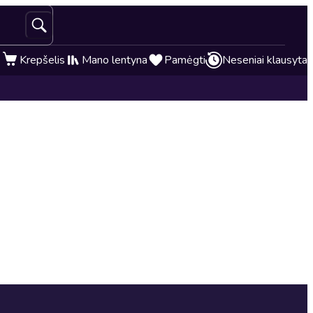
Krepšelis
Mano lentyna
Pamėgti
Neseniai klausyta