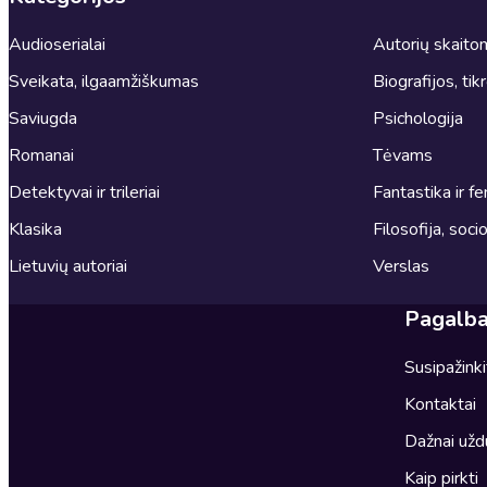
Audioserialai
Autorių skait
Sveikata, ilgaamžiškumas
Biografijos, tik
Saviugda
Psichologija
Romanai
Tėvams
Detektyvai ir trileriai
Fantastika ir fe
Klasika
Filosofija, socio
Lietuvių autoriai
Verslas
Pagalb
Susipažink
Kontaktai
Dažnai užd
Kaip pirkti