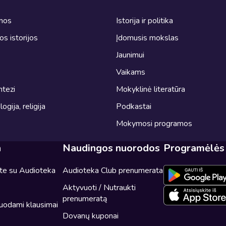
omos
Istorija ir politika
ros istorijos
Įdomusis mokslas
Jaunimui
Vaikams
ntezi
Mokyklinė literatūra
logija, religija
Podkastai
Mokymosi programos
a
Naudingos nuorodos
Programėlės
ite su Audioteka
Audioteka Club prenumerata
Aktyvuoti / Nutraukti
prenumeratą
uodami klausimai
Dovanų kuponai