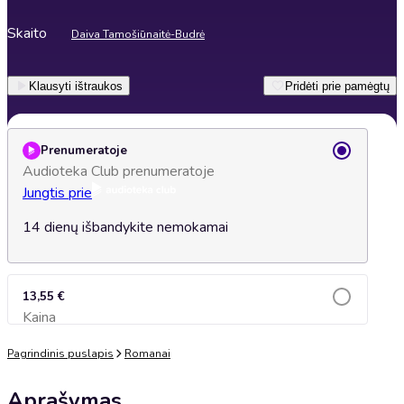
Skaito
Daiva Tamošiūnaitė-Budrė
Klausyti ištraukos
Pridėti prie pamėgtų
Prenumeratoje
Audioteka Club prenumeratoje
Jungtis prie
14 dienų išbandykite nemokamai
13,55 €
Kaina
Įsidėti į krepšelį
Pagrindinis puslapis
Romanai
Aprašymas