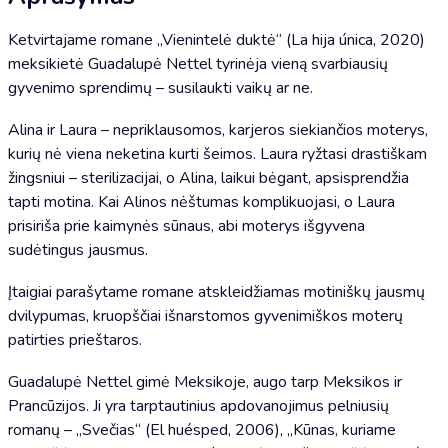
Ketvirtajame romane „Vienintelė duktė“ (La hija única, 2020)
meksikietė Guadalupė Nettel tyrinėja vieną svarbiausių
gyvenimo sprendimų – susilaukti vaikų ar ne.
Alina ir Laura – nepriklausomos, karjeros siekiančios moterys,
kurių nė viena neketina kurti šeimos. Laura ryžtasi drastiškam
žingsniui – sterilizacijai, o Alina, laikui bėgant, apsisprendžia
tapti motina. Kai Alinos nėštumas komplikuojasi, o Laura
prisiriša prie kaimynės sūnaus, abi moterys išgyvena
sudėtingus jausmus.
Įtaigiai parašytame romane atskleidžiamas motiniškų jausmų
dvilypumas, kruopščiai išnarstomos gyvenimiškos moterų
patirties prieštaros.
Guadalupė Nettel gimė Meksikoje, augo tarp Meksikos ir
Prancūzijos. Ji yra tarptautinius apdovanojimus pelniusių
romanų – „Svečias“ (El huésped, 2006), „Kūnas, kuriame