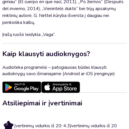
gimiau“ (El cuerpo en que nací, 2011), „Po žiemos“ (Después
del invierno, 2014), „Vienintelė duktė“ bei trijų apsakymų
rinktinių autorė. G. Nettel kūryba išversta į daugiau nei
penkiolika kalbų.
Įrašą ruošė leidykla „Vaga”.
Kaip klausyti audioknygos?
Audioteka programėlė – patogiausias būdas klausyti
audioknygų savo išmaniajame (Android ar iOS įrenginyje)
Atsiliepimai ir įvertinimai
4.3
Įvertinimų vidurkis iš 20: 4.3
Įvertinimų vidurkis iš 20