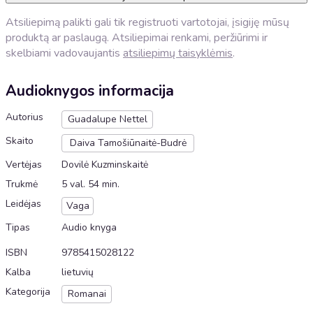
Atsiliepimą palikti gali tik registruoti vartotojai, įsigiję mūsų
produktą ar paslaugą. Atsiliepimai renkami, peržiūrimi ir
skelbiami vadovaujantis
atsiliepimų taisyklėmis
.
Audioknygos informacija
Autorius
Guadalupe Nettel
Skaito
Daiva Tamošiūnaitė-Budrė
Vertėjas
Dovilė Kuzminskaitė
Trukmė
5 val. 54 min.
Leidėjas
Vaga
Tipas
Audio knyga
ISBN
9785415028122
Kalba
lietuvių
Kategorija
Romanai