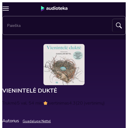
VIENINTELĖ DUKTĖ
Trukmė
5 val. 54 min.
Įvertinimas
4.3
(20 įvertinimų)
Autorius
Guadalupe Nettel