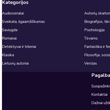
Kategorijos
Audioserialai
Autorių skait
Sveikata, ilgaamžiškumas
Biografijos, tik
Saviugda
Psichologija
Romanai
Tėvams
Detektyvai ir trileriai
Fantastika ir fe
Klasika
Filosofija, socio
Lietuvių autoriai
Verslas
Pagalb
Susipažink
Kontaktai
Dažnai užd