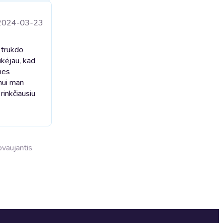
2024-03-23
 trukdo
ikėjau, kad
nes
mui man
rinkčiausiu
dovaujantis