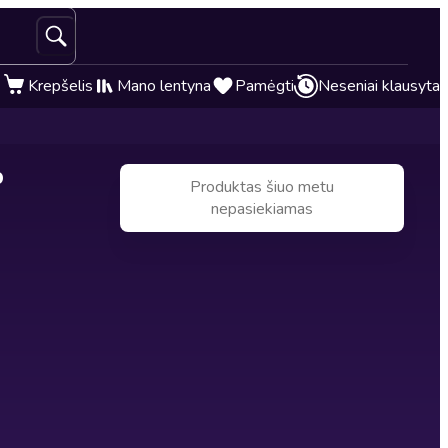
Krepšelis
Mano lentyna
Pamėgti
Neseniai klausyta
p
Produktas šiuo metu
nepasiekiamas