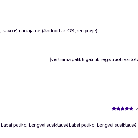
 savo išmaniajame (Android ar iOS įrenginyje)
Įvertinimą palikti gali tik registruoti vartot
Labai patiko. Lengvai susiklausė
Labai patiko. Lengvai susiklausė