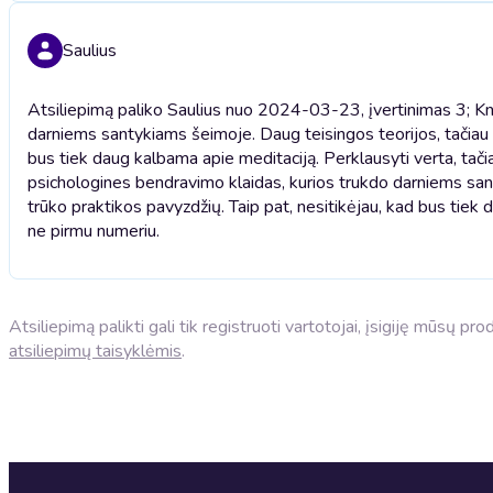
Saulius
Atsiliepimą paliko Saulius nuo 2024-03-23, įvertinimas 3; K
darniems santykiams šeimoje. Daug teisingos teorijos, tačiau 
bus tiek daug kalbama apie meditaciją. Perklausyti verta, tači
psichologines bendravimo klaidas, kurios trukdo darniems sa
trūko praktikos pavyzdžių. Taip pat, nesitikėjau, kad bus tiek 
ne pirmu numeriu.
Atsiliepimą palikti gali tik registruoti vartotojai, įsigiję mūsų p
atsiliepimų taisyklėmis
.