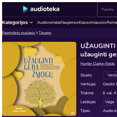
Audioserialai
Naujienos
Klausomiausios
Roma
Kategorijos
Pagrindinis puslapis
Tėvams
UŽAUGINTI 
užauginti ger
Hunter Clarke-Fields
Skaito
Vesta
Vertėjas
Giedrė 
Trukmė
6 val. 4
Leidėjas
Vaga
Tipas
Audio 