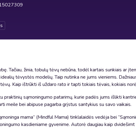
15027309
s
bę. Tačiau, žinia, tobulų tėvų nebūna, todėl kartais sunkiais ar įt
ka idealių tėvystės modelių. Taip nutinka ne jums vieniems. Dažniau
ų tėvų. Kaip ištrūkti iš uždaro rato ir tapti tokiais tėvais, kokiais n
 praktinių sąmoningumo patarimų, kurie padės jums išlikti kantri
kurti meile bei abipuse pagarba grįstus santykius su savo vaikais.
ąmoninga mama” (Mindful Mama) tinklalaidės vedėja bei “Sąmoni
ąmoningumo kasdieniame gyvenime. Autorė daugiau kaip dvidešim