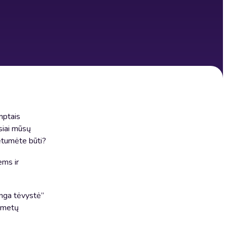
emptais
siai mūsų
orėtumėte būti?
ems ir
nga tėvystė”
t metų