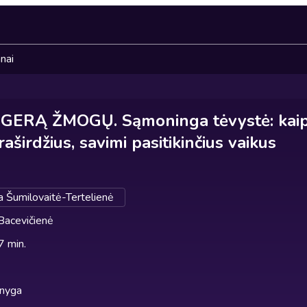
nai
GERĄ ŽMOGŲ. Sąmoninga tėvystė: kai
aširdžius, savimi pasitikinčius vaikus
 Šumilovaitė-Tertelienė
Bacevičienė
7 min.
knyga