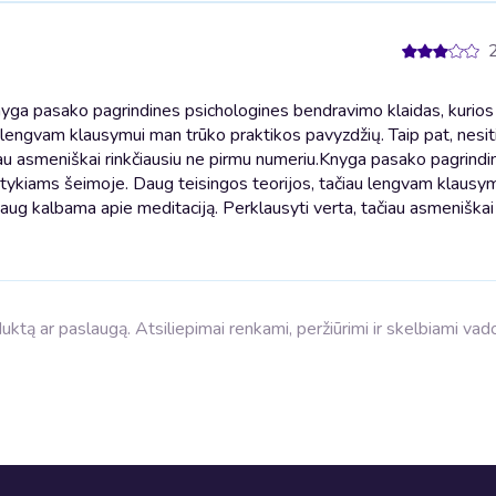
nyga pasako pagrindines psichologines bendravimo klaidas, kurios
lengvam klausymui man trūko praktikos pavyzdžių. Taip pat, nesit
au asmeniškai rinkčiausiu ne pirmu numeriu.
Knyga pasako pagrindi
ntykiams šeimoje. Daug teisingos teorijos, tačiau lengvam klausy
daug kalbama apie meditaciją. Perklausyti verta, tačiau asmeniškai 
roduktą ar paslaugą. Atsiliepimai renkami, peržiūrimi ir skelbiami va