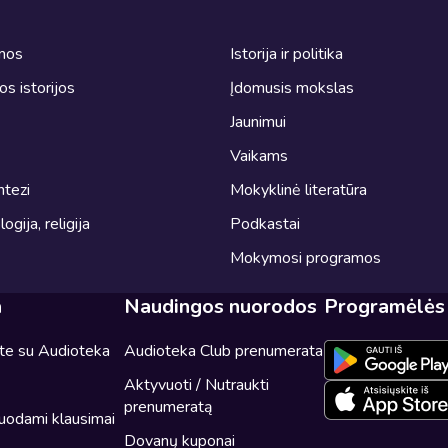
omos
Istorija ir politika
ros istorijos
Įdomusis mokslas
Jaunimui
Vaikams
ntezi
Mokyklinė literatūra
logija, religija
Podkastai
Mokymosi programos
a
Naudingos nuorodos
Programėlės
ite su Audioteka
Audioteka Club prenumerata
Aktyvuoti / Nutraukti
prenumeratą
uodami klausimai
Dovanų kuponai