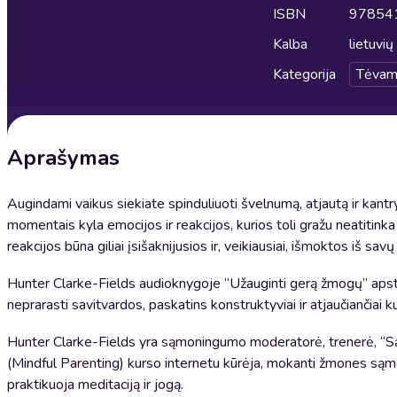
ISBN
97854
Kalba
lietuvių
Kategorija
Tėvam
Aprašymas
Augindami vaikus siekiate spinduliuoti švelnumą, atjautą ir kantry
momentais kyla emocijos ir reakcijos, kurios toli gražu neatitin
reakcijos būna giliai įsišaknijusios ir, veikiausiai, išmoktos iš sav
Hunter Clarke-Fields audioknygoje “Užauginti gerą žmogų” apstu
neprarasti savitvardos, paskatins konstruktyviai ir atjaučiančiai 
Hunter Clarke-Fields yra sąmoningumo moderatorė, trenerė, “S
(Mindful Parenting) kurso internetu kūrėja, mokanti žmones s
praktikuoja meditaciją ir jogą.