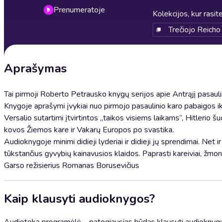
Prenumeratoje
Kolekcijos, kur rasite
Trečiojo Reicho
Aprašymas
Tai pirmoji Roberto Petrausko knygų serijos apie Antrąjį pasaulin
Knygoje aprašymi įvykiai nuo pirmojo pasaulinio karo pabaigos ik
Versalio sutartimi įtvirtintos „taikos visiems laikams“, Hitlerio š
kovos Žiemos kare ir Vakarų Europos po svastika.
Audioknygoje minimi didieji lyderiai ir didieji jų sprendimai. Net i
tūkstančius gyvybių kainavusios klaidos. Paprasti kareiviai, žmo
Garso režisierius Romanas Borusevičius
Kaip klausyti audioknygos?
Audioteka programėlė – patogiausias būdas klausyti audioknygų