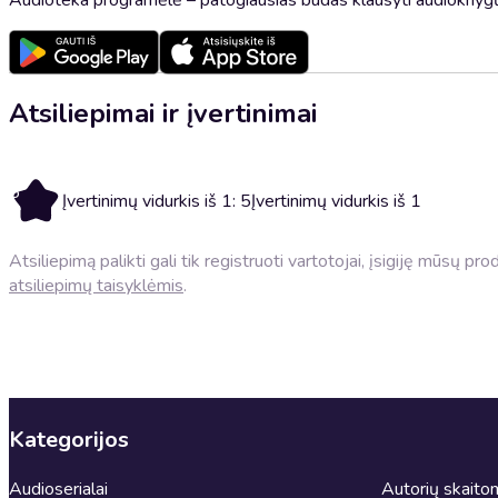
Atsiliepimai ir įvertinimai
5
Įvertinimų vidurkis iš 1: 5
Įvertinimų vidurkis iš 1
Atsiliepimą palikti gali tik registruoti vartotojai, įsigiję mūsų p
atsiliepimų taisyklėmis
.
Kategorijos
Audioserialai
Autorių skait