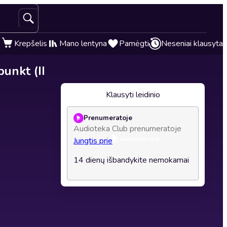
Krepšelis
Mano lentyna
Pamėgti
Neseniai klausyta
punkt (II
Klausyti leidinio
Prenumeratoje
Audioteka Club prenumeratoje
Jungtis prie
14 dienų išbandykite nemokamai