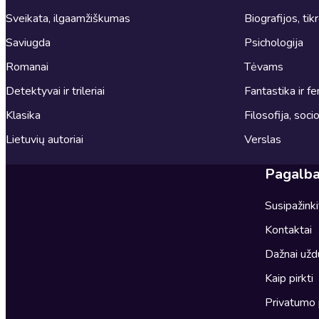
Sveikata, ilgaamžiškumas
Biografijos, tik
Saviugda
Psichologija
Romanai
Tėvams
Detektyvai ir trileriai
Fantastika ir fe
Klasika
Filosofija, socio
Lietuvių autoriai
Verslas
Pagalb
Susipažink
Kontaktai
Dažnai užd
Kaip pirkti
Privatumo 