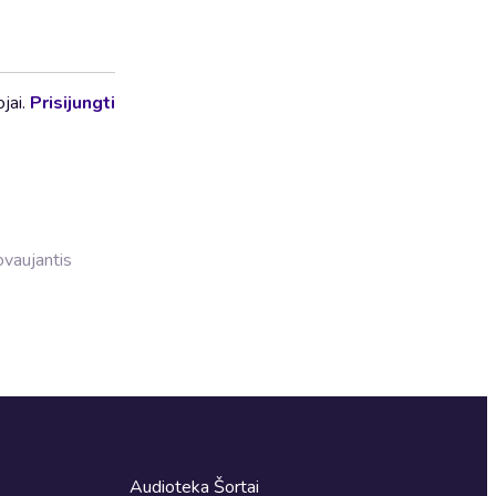
ojai.
Prisijungti
dovaujantis
Audioteka Šortai