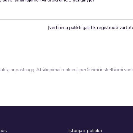
Įvertinimą palikti gali tik registruoti vartot
roduktą ar paslaugą. Atsiliepimai renkami, peržiūrimi ir skelbiami va
omos
Istorija ir politika