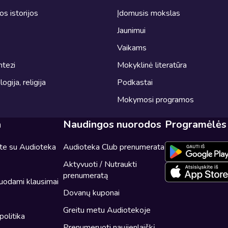
ros istorijos
Įdomusis mokslas
Jaunimui
Vaikams
ntezi
Mokyklinė literatūra
logija, religija
Podkastai
Mokymosi programos
a
Naudingos nuorodos
Programėlės
ite su Audioteka
Audioteka Club prenumerata
Aktyvuoti / Nutraukti
prenumeratą
uodami klausimai
Dovanų kuponai
Greitu metu Audiotekoje
politika
Prenumeruoti naujienlaiškį