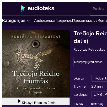
Audioserialai
Naujienos
Klausomiausios
Roma
Kategorijos
Trečiojo Reic
dalis)
Robertas Petrauskas
Klausytojų įvertinimas
Skaito
Robert
Trukmė
23 min.
Leidėjas
UAB „P
Klausyti
ištraukos 2 min
Kalba
lietuvių