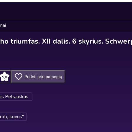
nai
ho triumfas. XII dalis. 6 skyrius. Schwer
Pridėti prie pamėgtų
5,0
as Petrauskas
rotų kovos"