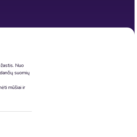
ežastis. Nuo
uodančių suomių
ėti mūšiai ir