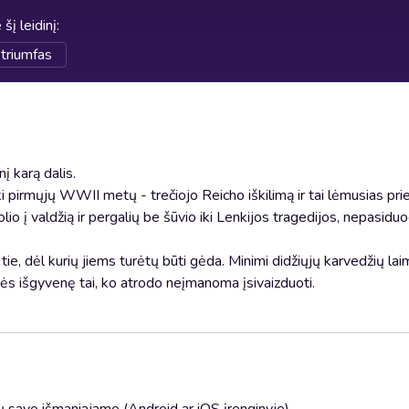
 šį leidinį
:
 triumfas
į karą dalis.
i pirmųjų WWII metų - trečiojo Reicho iškilimą ir tai lėmusias pri
uolio į valdžią ir pergalių be šūvio iki Lenkijos tragedijos, nepasid
r tie, dėl kurių jiems turėtų būti gėda. Minimi didžiųjų karvedžių laim
nės išgyvenę tai, ko atrodo neįmanoma įsivaizduoti.
 savo išmaniajame (Android ar iOS įrenginyje)