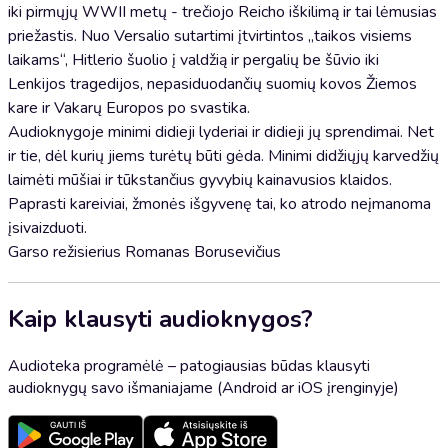
iki pirmųjų WWII metų - trečiojo Reicho iškilimą ir tai lėmusias
priežastis. Nuo Versalio sutartimi įtvirtintos „taikos visiems
laikams“, Hitlerio šuolio į valdžią ir pergalių be šūvio iki
Lenkijos tragedijos, nepasiduodančių suomių kovos Žiemos
kare ir Vakarų Europos po svastika.
Audioknygoje minimi didieji lyderiai ir didieji jų sprendimai. Net
ir tie, dėl kurių jiems turėtų būti gėda. Minimi didžiųjų karvedžių
laimėti mūšiai ir tūkstančius gyvybių kainavusios klaidos.
Paprasti kareiviai, žmonės išgyvenę tai, ko atrodo neįmanoma
įsivaizduoti.
Garso režisierius Romanas Borusevičius
Kaip klausyti audioknygos?
Audioteka programėlė – patogiausias būdas klausyti
audioknygų savo išmaniajame (Android ar iOS įrenginyje)