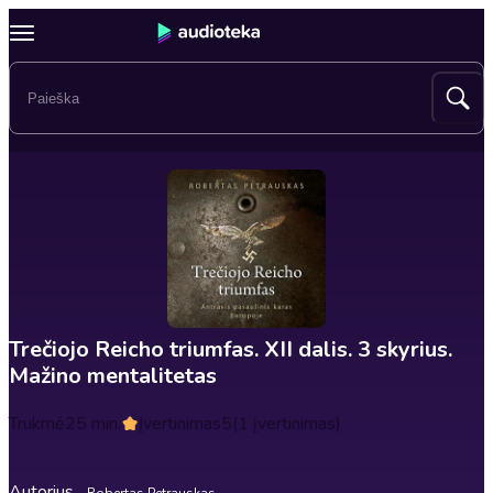
Trečiojo Reicho triumfas. XII dalis. 3 skyrius.
Mažino mentalitetas
Trukmė
25 min.
Įvertinimas
5
(1 įvertinimas)
Autorius