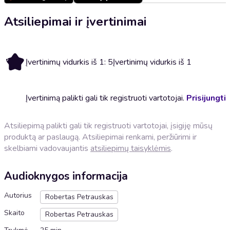
Atsiliepimai ir įvertinimai
5
Įvertinimų vidurkis iš 1: 5
Įvertinimų vidurkis iš 1
Įvertinimą palikti gali tik registruoti vartotojai.
Prisijungti
Atsiliepimą palikti gali tik registruoti vartotojai, įsigiję mūsų
produktą ar paslaugą. Atsiliepimai renkami, peržiūrimi ir
skelbiami vadovaujantis
atsiliepimų taisyklėmis
.
Audioknygos informacija
Autorius
Robertas Petrauskas
Skaito
Robertas Petrauskas