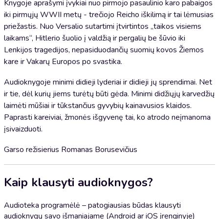
Knygoje aprašymi įvykiai nuo pirmojo pasaulinio karo pabaigos
iki pirmųjų WWII metų - trečiojo Reicho iškilimą ir tai lėmusias
priežastis. Nuo Versalio sutartimi įtvirtintos „taikos visiems
laikams“, Hitlerio šuolio į valdžią ir pergalių be šūvio iki
Lenkijos tragedijos, nepasiduodančių suomių kovos Žiemos
kare ir Vakarų Europos po svastika.
Audioknygoje minimi didieji lyderiai ir didieji jų sprendimai. Net
ir tie, dėl kurių jiems turėtų būti gėda. Minimi didžiųjų karvedžių
laimėti mūšiai ir tūkstančius gyvybių kainavusios klaidos.
Paprasti kareiviai, žmonės išgyvenę tai, ko atrodo neįmanoma
įsivaizduoti.
Garso režisierius Romanas Borusevičius
Kaip klausyti audioknygos?
Audioteka programėlė – patogiausias būdas klausyti
audioknygų savo išmaniajame (Android ar iOS įrenginyje)