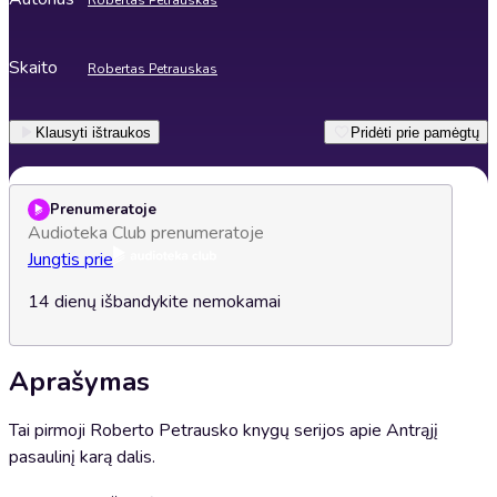
Robertas Petrauskas
Skaito
Robertas Petrauskas
Klausyti ištraukos
Pridėti prie pamėgtų
Prenumeratoje
Audioteka Club prenumeratoje
Jungtis prie
14 dienų išbandykite nemokamai
Aprašymas
Tai pirmoji Roberto Petrausko knygų serijos apie Antrąjį
pasaulinį karą dalis.