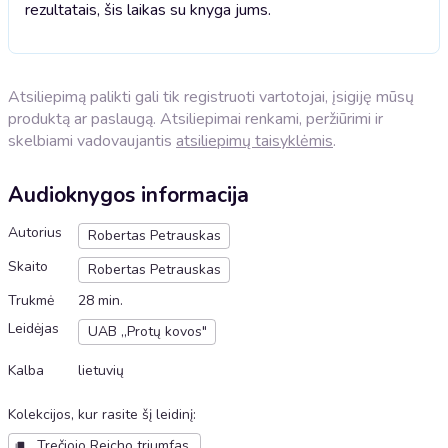
rezultatais, šis laikas su knyga jums.
Atsiliepimą palikti gali tik registruoti vartotojai, įsigiję mūsų
produktą ar paslaugą. Atsiliepimai renkami, peržiūrimi ir
skelbiami vadovaujantis
atsiliepimų taisyklėmis
.
Audioknygos informacija
Autorius
Robertas Petrauskas
Skaito
Robertas Petrauskas
Trukmė
28 min.
Leidėjas
UAB „Protų kovos"
Kalba
lietuvių
Kolekcijos, kur rasite šį leidinį
:
Trečiojo Reicho triumfas