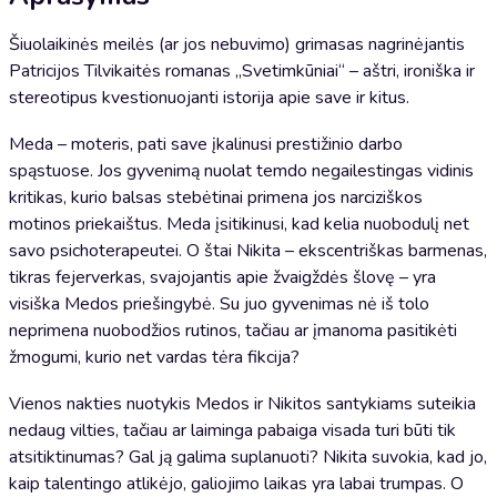
Šiuolaikinės meilės (ar jos nebuvimo) grimasas nagrinėjantis
Patricijos Tilvikaitės romanas „Svetimkūniai“ – aštri, ironiška ir
stereotipus kvestionuojanti istorija apie save ir kitus.
Meda – moteris, pati save įkalinusi prestižinio darbo
spąstuose. Jos gyvenimą nuolat temdo negailestingas vidinis
kritikas, kurio balsas stebėtinai primena jos narciziškos
motinos priekaištus. Meda įsitikinusi, kad kelia nuobodulį net
savo psichoterapeutei. O štai Nikita – ekscentriškas barmenas,
tikras fejerverkas, svajojantis apie žvaigždės šlovę – yra
visiška Medos priešingybė. Su juo gyvenimas nė iš tolo
neprimena nuobodžios rutinos, tačiau ar įmanoma pasitikėti
žmogumi, kurio net vardas tėra fikcija?
Vienos nakties nuotykis Medos ir Nikitos santykiams suteikia
nedaug vilties, tačiau ar laiminga pabaiga visada turi būti tik
atsitiktinumas? Gal ją galima suplanuoti? Nikita suvokia, kad jo,
kaip talentingo atlikėjo, galiojimo laikas yra labai trumpas. O