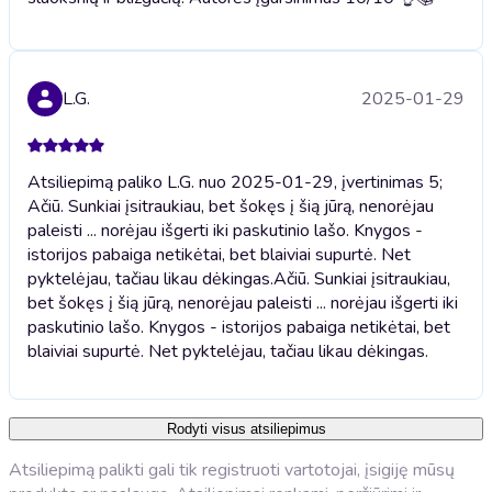
L.G.
2025-01-29
Atsiliepimą paliko L.G. nuo 2025-01-29, įvertinimas 5;
Ačiū. Sunkiai įsitraukiau, bet šokęs į šią jūrą, nenorėjau
paleisti ... norėjau išgerti iki paskutinio lašo. Knygos -
istorijos pabaiga netikėtai, bet blaiviai supurtė. Net
pyktelėjau, tačiau likau dėkingas.
Ačiū. Sunkiai įsitraukiau,
bet šokęs į šią jūrą, nenorėjau paleisti ... norėjau išgerti iki
paskutinio lašo. Knygos - istorijos pabaiga netikėtai, bet
blaiviai supurtė. Net pyktelėjau, tačiau likau dėkingas.
Rodyti visus atsiliepimus
Atsiliepimą palikti gali tik registruoti vartotojai, įsigiję mūsų