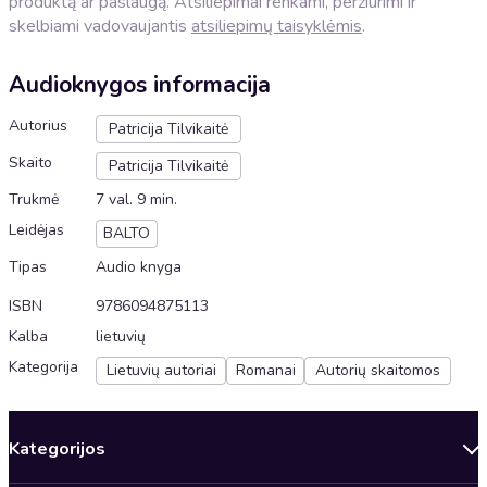
produktą ar paslaugą. Atsiliepimai renkami, peržiūrimi ir
skelbiami vadovaujantis
atsiliepimų taisyklėmis
.
Audioknygos informacija
Autorius
Patricija Tilvikaitė
Skaito
Patricija Tilvikaitė
Trukmė
7 val. 9 min.
Leidėjas
BALTO
Tipas
Audio knyga
ISBN
9786094875113
Kalba
lietuvių
Kategorija
Lietuvių autoriai
Romanai
Autorių skaitomos
Kategorijos