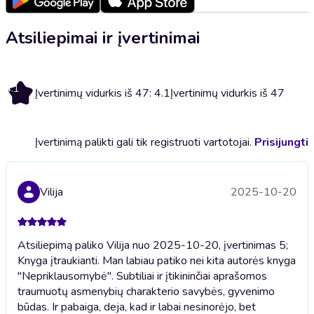
Atsiliepimai ir įvertinimai
4.1
Įvertinimų vidurkis iš 47: 4.1
Įvertinimų vidurkis iš 47
Įvertinimą palikti gali tik registruoti vartotojai.
Prisijungti
Vilija
2025-10-20
Atsiliepimą paliko Vilija nuo 2025-10-20, įvertinimas 5;
Knyga įtraukianti. Man labiau patiko nei kita autorės knyga
"Nepriklausomybė". Subtiliai ir įtikininčiai aprašomos
traumuotų asmenybių charakterio savybės, gyvenimo
būdas. Ir pabaiga, deja, kad ir labai nesinorėjo, bet