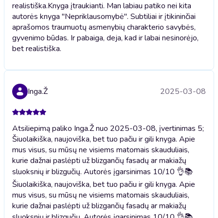
realistiška.
Knyga įtraukianti. Man labiau patiko nei kita
autorės knyga "Nepriklausomybė". Subtiliai ir įtikininčiai
aprašomos traumuotų asmenybių charakterio savybės,
gyvenimo būdas. Ir pabaiga, deja, kad ir labai nesinorėjo,
bet realistiška.
Inga.Ž
2025-03-08
Atsiliepimą paliko Inga.Ž nuo 2025-03-08, įvertinimas 5;
Šiuolaikiška, naujoviška, bet tuo pačiu ir gili knyga. Apie
mus visus, su mūsų ne visiems matomais skauduliais,
kurie dažnai paslėpti už blizgančių fasadų ar makiažų
sluoksnių ir blizgučių. Autorės įgarsinimas 10/10 👌📚
Šiuolaikiška, naujoviška, bet tuo pačiu ir gili knyga. Apie
mus visus, su mūsų ne visiems matomais skauduliais,
kurie dažnai paslėpti už blizgančių fasadų ar makiažų
sluoksnių ir blizgučių. Autorės įgarsinimas 10/10 👌📚