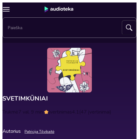
SVETIMKŪNIAI
Trukmė
7 val. 9 min.
Įvertinimas
4.1
(47 įvertinimai)
Autorius
Patricija Tilvikaitė