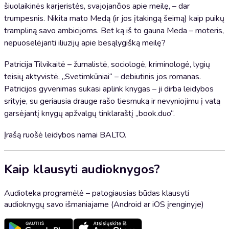
šiuolaikinės karjeristės, svajojančios apie meilę, – dar
trumpesnis. Nikita mato Medą (ir jos įtakingą šeimą) kaip puikų
trampliną savo ambicijoms. Bet ką iš to gauna Meda – moteris,
nepuoselėjanti iliuzijų apie besąlygišką meilę?
Patricija Tilvikaitė – žurnalistė, sociologė, kriminologė, lygių
teisių aktyvistė. „Svetimkūniai“ – debiutinis jos romanas.
Patricijos gyvenimas sukasi aplink knygas – ji dirba leidybos
srityje, su geriausia drauge rašo tiesmuką ir nevyniojimu į vatą
garsėjantį knygų apžvalgų tinklaraštį „book.duo“.
Įrašą ruošė leidybos namai BALTO.
Kaip klausyti audioknygos?
Audioteka programėlė – patogiausias būdas klausyti
audioknygų savo išmaniajame (Android ar iOS įrenginyje)