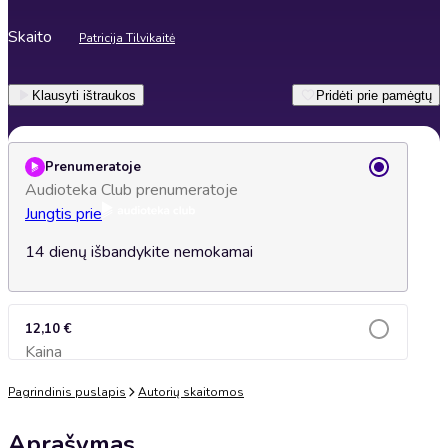
Skaito
Patricija Tilvikaitė
Klausyti ištraukos
Pridėti prie pamėgtų
Prenumeratoje
Audioteka Club prenumeratoje
Jungtis prie
14 dienų išbandykite nemokamai
12,10 €
Kaina
Įsidėti į krepšelį
Pagrindinis puslapis
Autorių skaitomos
Aprašymas