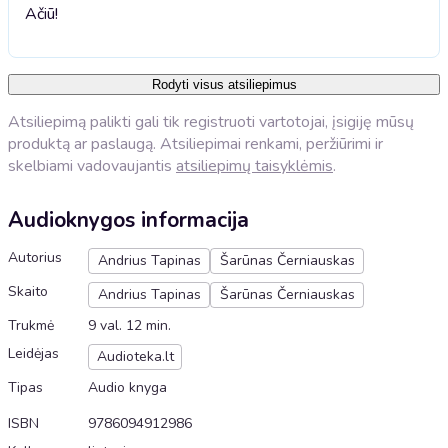
Ačiū!
Rodyti visus atsiliepimus
Atsiliepimą palikti gali tik registruoti vartotojai, įsigiję mūsų
produktą ar paslaugą. Atsiliepimai renkami, peržiūrimi ir
skelbiami vadovaujantis
atsiliepimų taisyklėmis
.
Audioknygos informacija
Autorius
Andrius Tapinas
Šarūnas Černiauskas
Skaito
Andrius Tapinas
Šarūnas Černiauskas
Trukmė
9 val. 12 min.
Leidėjas
Audioteka.lt
Tipas
Audio knyga
ISBN
9786094912986