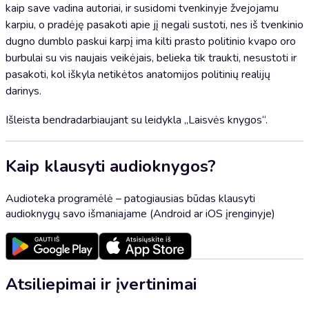
kaip save vadina autoriai, ir susidomi tvenkinyje žvejojamu
karpiu, o pradėję pasakoti apie jį negali sustoti, nes iš tvenkinio
dugno dumblo paskui karpį ima kilti prasto politinio kvapo oro
burbulai su vis naujais veikėjais, belieka tik traukti, nesustoti ir
pasakoti, kol iškyla netikėtos anatomijos politinių realijų
darinys.
Išleista bendradarbiaujant su leidykla „Laisvės knygos“.
Kaip klausyti audioknygos?
Audioteka programėlė – patogiausias būdas klausyti
audioknygų savo išmaniajame (Android ar iOS įrenginyje)
Atsiliepimai ir įvertinimai