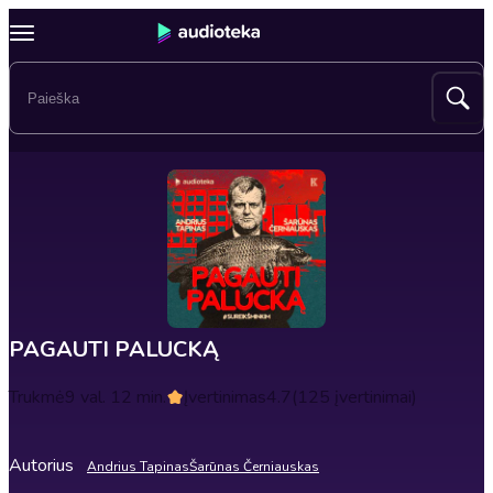
PAGAUTI PALUCKĄ
Trukmė
9 val. 12 min.
Įvertinimas
4.7
(125 įvertinimai)
Autorius
Andrius Tapinas
Šarūnas Černiauskas