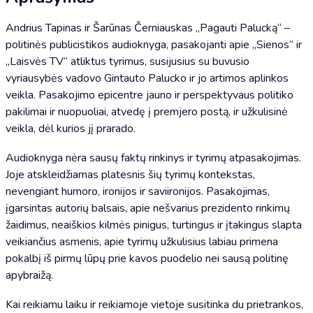
Andrius Tapinas ir Šarūnas Černiauskas „Pagauti Palucką“ –
politinės publicistikos audioknyga, pasakojanti apie „Sienos“ ir
„Laisvės TV“ atliktus tyrimus, susijusius su buvusio
vyriausybės vadovo Gintauto Palucko ir jo artimos aplinkos
veikla. Pasakojimo epicentre jauno ir perspektyvaus politiko
pakilimai ir nuopuoliai, atvedę į premjero postą, ir užkulisinė
veikla, dėl kurios jį prarado.
Audioknyga nėra sausų faktų rinkinys ir tyrimų atpasakojimas.
Joje atskleidžiamas platesnis šių tyrimų kontekstas,
nevengiant humoro, ironijos ir saviironijos. Pasakojimas,
įgarsintas autorių balsais, apie nešvarius prezidento rinkimų
žaidimus, neaiškios kilmės pinigus, turtingus ir įtakingus slapta
veikiančius asmenis, apie tyrimų užkulisius labiau primena
pokalbį iš pirmų lūpų prie kavos puodelio nei sausą politinę
apybraižą.
Kai reikiamu laiku ir reikiamoje vietoje susitinka du prietrankos,