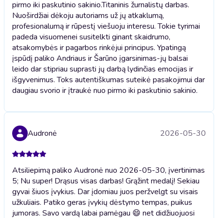
pirmo iki paskutinio sakinio.
Titaninis žurnalistų darbas.
Nuoširdžiai dėkoju autoriams už jų atkaklumą,
profesionalumą ir rūpestį viešuoju interesu. Tokie tyrimai
padeda visuomenei susitelkti ginant skaidrumo,
atsakomybės ir pagarbos rinkėjui principus. Ypatingą
įspūdį paliko Andriaus ir Šarūno įgarsinimas-jų balsai
leido dar stipriau suprasti jų darbą lydinčias emocijas ir
išgyvenimus. Toks autentiškumas suteikė pasakojimui dar
daugiau svorio ir įtraukė nuo pirmo iki paskutinio sakinio.
Audronė
2026-05-30
Atsiliepimą paliko Audronė nuo 2026-05-30, įvertinimas
5; Nu super! Drąsus visas darbas! Grąžint medalį! Sekiau
gyvai šiuos įvykius. Dar įdomiau juos peržvelgt su visais
užkuliais. Patiko geras įvykių dėstymo tempas, puikus
jumoras. Savo vardą labai pamėgau 😄 net didžiuojuosi