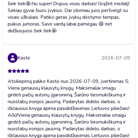
šiek tiek🤩.
Nu super! Drąsus visas darbas! Grąžint medalį!
Sekiau gyvai šiuos įvykius. Dar įdomiau juos peržvelgt su
visais užkuliais. Patiko geras įvykių dėstymo tempas,
puikus jumoras. Savo vardą labai pamėgau 😄 net
didžiuojuosi šiek tiek🤩.
Kastė
2026-07-09
Atsiliepimą paliko Kastė nuo 2026-07-09, įvertinimas 5;
Viena geriausių klausytų knygų. Maksimaliai smagu
girdėti pačių autorių įgarsinimą, Šarūno tiesmukiškumą ir
nuostabų ironijos jausmą. Padarytas didelis darbas, o
išklausius knyga apima pasididžiavimas Lietuvos piliečiais!
Ačiū!
Viena geriausių klausytų knygų. Maksimaliai smagu
girdėti pačių autorių įgarsinimą, Šarūno tiesmukiškumą ir
nuostabų ironijos jausmą. Padarytas didelis darbas, o
išklausius knyga apima pasididžiavimas Lietuvos piliečiais!