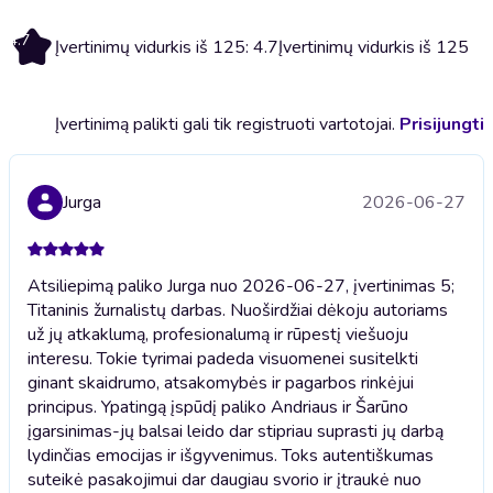
4.7
Įvertinimų vidurkis iš 125: 4.7
Įvertinimų vidurkis iš 125
Įvertinimą palikti gali tik registruoti vartotojai.
Prisijungti
Jurga
2026-06-27
Atsiliepimą paliko Jurga nuo 2026-06-27, įvertinimas 5;
Titaninis žurnalistų darbas. Nuoširdžiai dėkoju autoriams
už jų atkaklumą, profesionalumą ir rūpestį viešuoju
interesu. Tokie tyrimai padeda visuomenei susitelkti
ginant skaidrumo, atsakomybės ir pagarbos rinkėjui
principus. Ypatingą įspūdį paliko Andriaus ir Šarūno
įgarsinimas-jų balsai leido dar stipriau suprasti jų darbą
lydinčias emocijas ir išgyvenimus. Toks autentiškumas
suteikė pasakojimui dar daugiau svorio ir įtraukė nuo