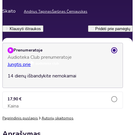
Skaito
Andrius Tapinas
Šarūnas Černiauskas
Klausyti ištraukos
Pridėti prie pamėgtų
Prenumeratoje
Audioteka Club prenumeratoje
Jungtis prie
14 dienų išbandykite nemokamai
17,90 €
Kaina
Įsidėti į krepšelį
Pagrindinis puslapis
Autorių skaitomos
Aprašymas