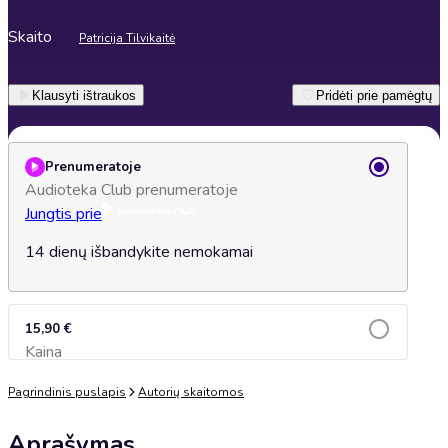
Skaito
Patricija Tilvikaitė
Klausyti ištraukos
Pridėti prie pamėgtų
Prenumeratoje
Audioteka Club prenumeratoje
Jungtis prie
14 dienų išbandykite nemokamai
15,90 €
Kaina
Įsidėti į krepšelį
Pagrindinis puslapis
Autorių skaitomos
Aprašymas