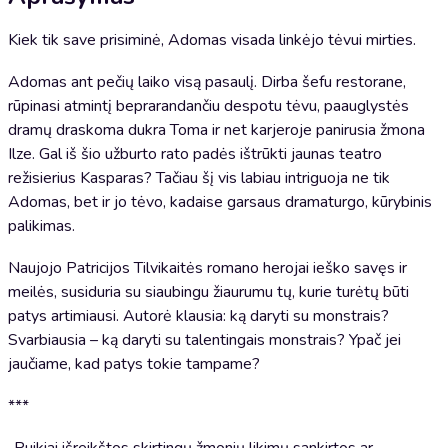
Kiek tik save prisiminė, Adomas visada linkėjo tėvui mirties.
Adomas ant pečių laiko visą pasaulį. Dirba šefu restorane,
rūpinasi atmintį beprarandančiu despotu tėvu, paauglystės
dramų draskoma dukra Toma ir net karjeroje panirusia žmona
Ilze. Gal iš šio užburto rato padės ištrūkti jaunas teatro
režisierius Kasparas? Tačiau šį vis labiau intriguoja ne tik
Adomas, bet ir jo tėvo, kadaise garsaus dramaturgo, kūrybinis
palikimas.
Naujojo Patricijos Tilvikaitės romano herojai ieško savęs ir
meilės, susiduria su siaubingu žiaurumu tų, kurie turėtų būti
patys artimiausi. Autorė klausia: ką daryti su monstrais?
Svarbiausia – ką daryti su talentingais monstrais? Ypač jei
jaučiame, kad patys tokie tampame?
***