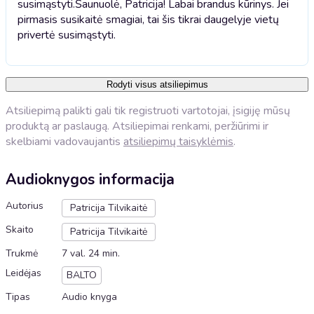
susimąstyti.
Šaunuolė, Patricija! Labai brandus kūrinys. Jei
pirmasis susikaitė smagiai, tai šis tikrai daugelyje vietų
privertė susimąstyti.
Rodyti visus atsiliepimus
Atsiliepimą palikti gali tik registruoti vartotojai, įsigiję mūsų
produktą ar paslaugą. Atsiliepimai renkami, peržiūrimi ir
skelbiami vadovaujantis
atsiliepimų taisyklėmis
.
Audioknygos informacija
Autorius
Patricija Tilvikaitė
Skaito
Patricija Tilvikaitė
Trukmė
7 val. 24 min.
Leidėjas
BALTO
Tipas
Audio knyga