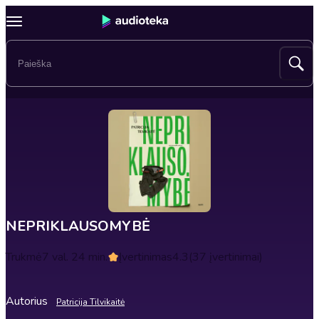
NEPRIKLAUSOMYBĖ
Trukmė
7 val. 24 min.
Įvertinimas
4.3
(37 įvertinimai)
Autorius
Patricija Tilvikaitė