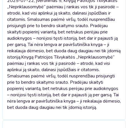
2025-07-22, įvertinimas 5; Knygą Patricijos Tilvykaitės
„Nepriklausomybė“ paėmiau į rankas vos tik ji pasirodė –
atrodė, kad visi aplinkui ją skaito, dalinasi įspūdžiais ir
citatomis. Smalsumas paėmė viršų, todėl nusprendžiau
prisijungti prie to bendro skaitymo srauto. Pradėjau
skaityti popierinį variantą, bet netrukus perėjau prie
audioknygos – norėjosi tęsti istoriją, bet dar ir pajausti ją
per garsą. Tai nėra lengva ar paviršutiniška knyga – ji
reikalauja dėmesio, bet duoda daug daugiau nei tik įdomią
istoriją.
Knygą Patricijos Tilvykaitės „Nepriklausomybė“
paėmiau į rankas vos tik ji pasirodė – atrodė, kad visi
aplinkui ją skaito, dalinasi įspūdžiais ir citatomis.
Smalsumas paėmė viršų, todėl nusprendžiau prisijungti
prie to bendro skaitymo srauto. Pradėjau skaityti
popierinį variantą, bet netrukus perėjau prie audioknygos
– norėjosi tęsti istoriją, bet dar ir pajausti ją per garsą. Tai
nėra lengva ar paviršutiniška knyga – ji reikalauja dėmesio,
bet duoda daug daugiau nei tik įdomią istoriją.