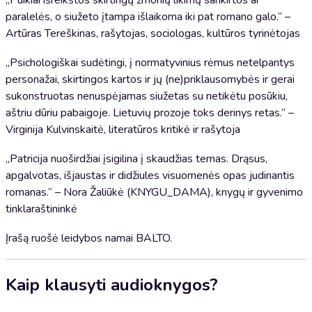
„Puikiai išreikštos skirtingų žmonių likimų sankirtos ar
paralelės, o siužeto įtampa išlaikoma iki pat romano galo.“ –
Artūras Tereškinas, rašytojas, sociologas, kultūros tyrinėtojas
„Psichologiškai sudėtingi, į normatyvinius rėmus netelpantys
personažai, skirtingos kartos ir jų (ne)priklausomybės ir gerai
sukonstruotas nenuspėjamas siužetas su netikėtu posūkiu,
aštriu dūriu pabaigoje. Lietuvių prozoje toks derinys retas.“ –
Virginija Kulvinskaitė, literatūros kritikė ir rašytoja
„Patricija nuoširdžiai įsigilina į skaudžias temas. Drąsus,
apgalvotas, išjaustas ir didžiules visuomenės opas judinantis
romanas.“ – Nora Žaliūkė (KNYGU_DAMA), knygų ir gyvenimo
tinklaraštininkė
Įrašą ruošė leidybos namai BALTO.
Kaip klausyti audioknygos?