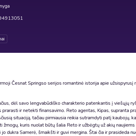
knyga
94913051
ai
rmoji Česnat Springso serijos romantinė istorija apie užsispyrusį 
us, dėl savo lengvabūdiško charakterio patenkantis į viešųjų ryši
prarasti ir netekti finansavimo. Reto agentas, Kipas, supranta pr
iusią situaciją, tačiau pirmiausia reikia sutramdyti patį kaubojų, k
irti žmogų, kuris nuolat būtų šalia Reto ir užbėgtų už akių naujiem
 jo dukra Samerė, šmaikšti ir guvi mergina. Štai čia ir prasideda nu