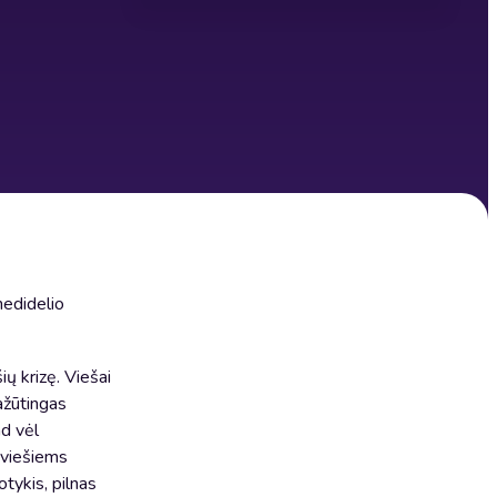
nedidelio
ų krizę. Viešai
ažūtingas
ad vėl
s viešiems
otykis, pilnas