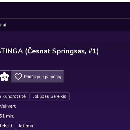
nai
INGA (Česnat Springsas, #1)
Pridėti prie pamėgtų
4,3
ė Kundrotaitė
Jokūbas Bareikis
Vekvert
 51 min.
teka.lt
Jotema