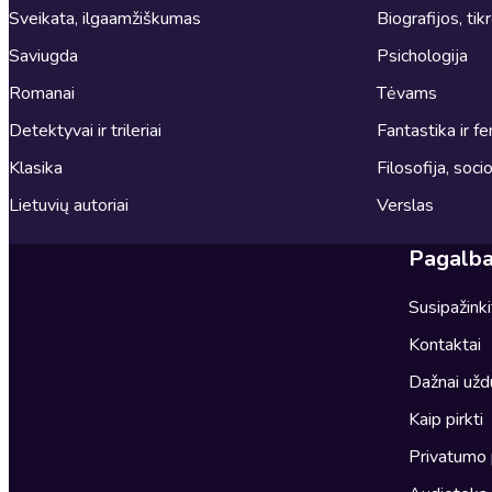
Sveikata, ilgaamžiškumas
Biografijos, tik
Saviugda
Psichologija
Romanai
Tėvams
Detektyvai ir trileriai
Fantastika ir fe
Klasika
Filosofija, socio
Lietuvių autoriai
Verslas
Pagalb
Susipažink
Kontaktai
Dažnai užd
Kaip pirkti
Privatumo 