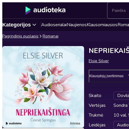
Audioserialai
Naujienos
Klausomiausios
Roma
Kategorijos
Pagrindinis puslapis
Romanai
NEPRIEKAIŠT
Elsie Silver
Klausytojų įvertinimas
Skaito
Dovil
Vertėjas
Sondra 
Trukmė
10 val.
Leidėjas
Audio