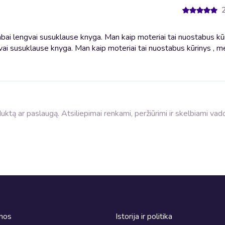
bai lengvai susuklause knyga. Man kaip moteriai tai nuostabus kūr
vai susuklause knyga. Man kaip moteriai tai nuostabus kūrinys , me
roduktą ar paslaugą. Atsiliepimai renkami, peržiūrimi ir skelbiami va
omos
Istorija ir politika