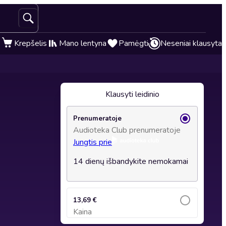
Krepšelis
Mano lentyna
Pamėgti
Neseniai klausyta
Klausyti leidinio
Prenumeratoje
Audioteka Club prenumeratoje
Jungtis prie
14 dienų išbandykite nemokamai
13,69 €
Kaina
Įsidėti į krepšelį