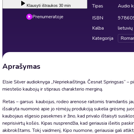
Tipas
Audio 
Klausyti
ištraukos 30 min
Prenumeratoje
ISBN
97860
Kalba
lietuvių
Kategorija
Roman
Aprašymas
Elsie Silver audioknyga „Nepriekaištinga. Česnat Springsas“ – pi
miestelio kaubojų ir stipraus charakterio merginą.
Retas – garsus kaubojus, rodeo arenose raitomis tramdantis jauči
išsakyta nuomonė apie jo rėmėjų produkciją sukelia grėsmę juos 
kaubojaus elgesio pasekmes ir žino, kad privalo ištaisyti susiklosč
neprisivirtų košės. Kipas nusprendžia, kad geriausia išeitis pask
akibrokštams. Tokį vaidmenį, Kipo nuomone, geriausiai gali atlikti