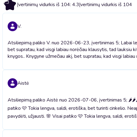
4.3
Įvertinimų vidurkis iš 104: 4.3
Įvertinimų vidurkis iš 104
V.
Atsiliepimą paliko V. nuo 2026-06-23, įvertinimas 5; Labai le
bet supratau, kad visgi labiau norėčiau klausytis, tad lauksiu ki
knygos.. Knygyne užmečiau akį, bet supratau, kad visgi labiau no
Aistė
Atsiliepimą paliko Aistė nuo 2026-07-06, įvertinimas 5; 🌶🌶🌶🌶
patiko 🩷 Tokia lengva, saldi, erotiška, bet turinti cinkelio. N
pavydėti, užjausti. 🌸 Visai patiko 🩷 Tokia lengva, saldi, eroti