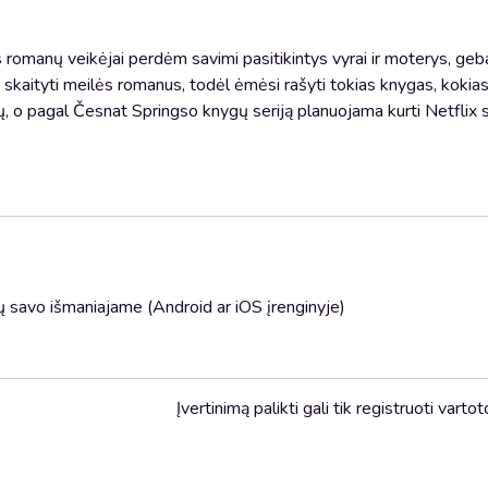
s romanų veikėjai perdėm savimi pasitikintys vyrai ir moterys, geb
go skaityti meilės romanus, todėl ėmėsi rašyti tokias knygas, kokia
ų, o pagal Česnat Springso knygų seriją planuojama kurti Netflix se
 savo išmaniajame (Android ar iOS įrenginyje)
Įvertinimą palikti gali tik registruoti vartot