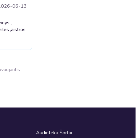
2026-06-13
inys ,
iles ,aistros
dovaujantis
Audioteka Šortai