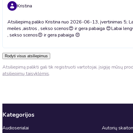
Kristina
Atsiliepimą paliko Kristina nuo 2026-06-13, įvertinimas 5; La
meiles ,aistros , sekso scenos😍 ir gera pabaiga 😍
Labai leng
, sekso scenos😍 ir gera pabaiga 😍
Rodyti visus atsiliepimus
Atsiliepimą palikti gali tik registruoti vartotojai, įsigiję mūsų p
atsiliepimų taisyklėmis
.
Kategorijos
Audioserialai
Autorių skait