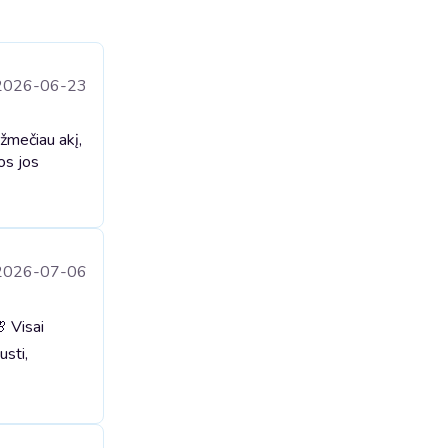
2026-06-23
žmečiau akį,
os jos
2026-07-06
 Visai
usti,