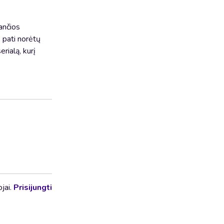
ančios
s pati norėtų
rialą, kurį
ojai.
Prisijungti