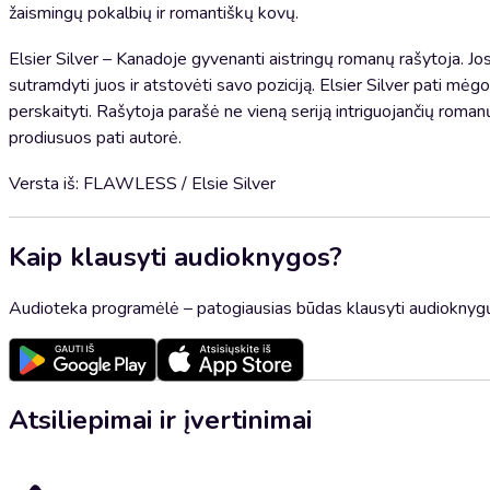
žaismingų pokalbių ir romantiškų kovų.
Elsier Silver – Kanadoje gyvenanti aistringų romanų rašytoja. Jo
sutramdyti juos ir atstovėti savo poziciją. Elsier Silver pati mė
perskaityti. Rašytoja parašė ne vieną seriją intriguojančių roman
prodiusuos pati autorė.
Versta iš: FLAWLESS / Elsie Silver
Kaip klausyti audioknygos?
Audioteka programėlė – patogiausias būdas klausyti audioknygų
Atsiliepimai ir įvertinimai