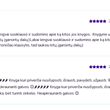
ngvai susiklausė ir sudomino apie ką kitos jos knygos.. Knygyne u
tų įgarsintų dalių:)
Labai lengvai susiklausė ir sudomino apie ką kit
rėčiau klausytis, tad lauksiu kitų įgarsintų dalių:)
🌶 Knyga kuri priverčia nusišypsoti, išrausti, pavydėti, užjausti. 
eapkraunanti galvos 😊
🌶🌶🌶🌶🌶 Knyga kuri priverčia nusišypsoti, išra
ška, bet turinti cinkelio. Neapkraunanti galvos 😊