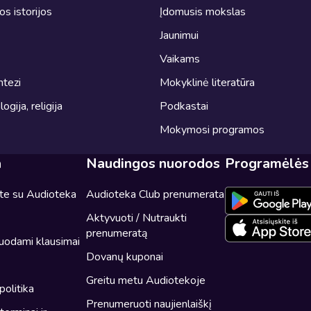
ros istorijos
Įdomusis mokslas
Jaunimui
Vaikams
ntezi
Mokyklinė literatūra
logija, religija
Podkastai
Mokymosi programos
a
Naudingos nuorodos
Programėlės
ite su Audioteka
Audioteka Club prenumerata
Aktyvuoti / Nutraukti
prenumeratą
uodami klausimai
Dovanų kuponai
Greitu metu Audiotekoje
politika
Prenumeruoti naujienlaiškį