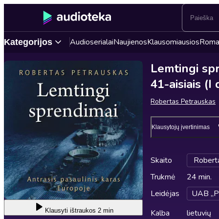
Audioserialai
Naujienos
Klausomiausios
Roma
Kategorijos
Lemtingi spr
41-aisiais (I 
Robertas Petrauskas
Klausytojų įvertinimas
Skaito
Robert
Trukmė
24 min.
Leidėjas
UAB „P
Klausyti
ištraukos 2 min
Kalba
lietuvių