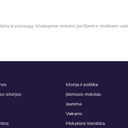
roduktą ar paslaugą. Atsiliepimai renkami, peržiūrimi ir skelbiami va
omos
Istorija ir politika
ros istorijos
Įdomusis mokslas
Jaunimui
Vaikams
ntezi
Mokyklinė literatūra