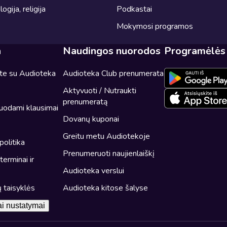
logija, religija
Podkastai
Mokymosi programos
a
Naudingos nuorodos
Programėlės
ite su Audioteka
Audioteka Club prenumerata
Aktyvuoti / Nutraukti
prenumeratą
uodami klausimai
Dovanų kuponai
Greitu metu Audiotekoje
politika
Prenumeruoti naujienlaiškį
erminai ir
Audioteka verslui
 taisyklės
Audioteka kitose šalyse
iai nustatymai