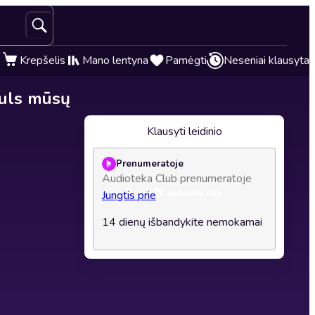
Krepšelis
Mano lentyna
Pamėgti
Neseniai klausyta
epuls mūsų
Klausyti leidinio
Prenumeratoje
Audioteka Club prenumeratoje
Jungtis prie
14 dienų išbandykite nemokamai