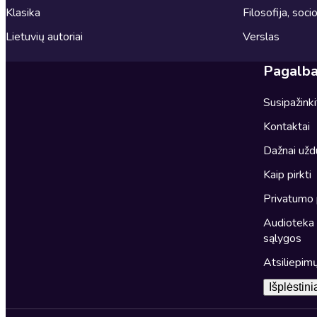
Klasika
Filosofija, socio
Lietuvių autoriai
Verslas
Pagalb
Susipažink
Kontaktai
Dažnai užd
Kaip pirkti
Privatumo 
Audioteka t
sąlygos
Atsiliepimų
Išplėstin