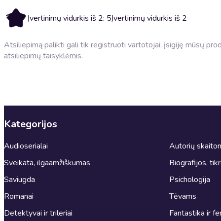
5
Įvertinimų vidurkis iš 2: 5
Įvertinimų vidurkis iš 2
Atsiliepimą palikti gali tik registruoti vartotojai, įsigiję mūsų p
atsiliepimų taisyklėmis
.
Kategorijos
Audioserialai
Autorių skait
Sveikata, ilgaamžiškumas
Biografijos, tik
Saviugda
Psichologija
Romanai
Tėvams
Detektyvai ir trileriai
Fantastika ir fe