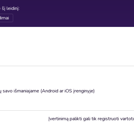
 šį leidinį
:
dimai
 savo išmaniajame (Android ar iOS įrenginyje)
Įvertinimą palikti gali tik registruoti vartot