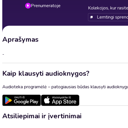
Prenumeratoje
Kolekcijos, kur rasite
Lemtingi spren
Aprašymas
-
Kaip klausyti audioknygos?
Audioteka programėlė – patogiausias būdas klausyti audioknygų
Atsiliepimai ir įvertinimai