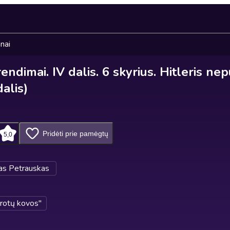
nai
endimai. IV dalis. 6 skyrius. Hitleris n
dalis)
Pridėti prie pamėgtų
5,0
as Petrauskas
rotų kovos"