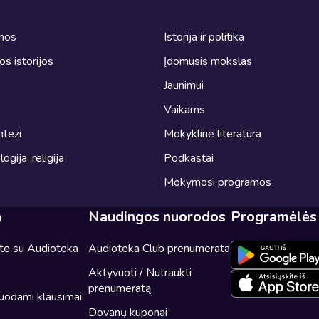
omos
Istorija ir politika
ros istorijos
Įdomusis mokslas
Jaunimui
Vaikams
ntezi
Mokyklinė literatūra
logija, religija
Podkastai
Mokymosi programos
a
Naudingos nuorodos
Programėlės
ite su Audioteka
Audioteka Club prenumerata
Aktyvuoti / Nutraukti
prenumeratą
uodami klausimai
Dovanų kuponai