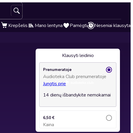
Krepšelis
Mano lentyna
Pamėgti
Neseniai klausyta
Klausyti leidinio
Prenumeratoje
Audioteka Club prenumeratoje
Jungtis prie
14 dienų išbandykite nemokamai
6,50 €
Kaina
Įsidėti į krepšelį