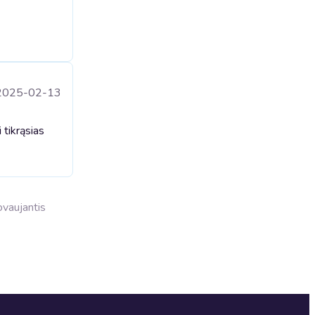
2025-02-13
 tikrąsias
dovaujantis