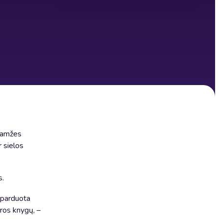
gaamžes
 sielos
s.
ų parduota
ūros knygų, –