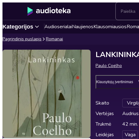
Audioserialai
Naujienos
Klausomiausios
Roma
Kategorijos
Pagrindinis puslapis
Romanai
LANKININK
Paulo Coelho
Klausytojų įvertinimas
Skaito
Virgil
Vertėjas
Audrius
Trukmė
42 min.
Leidėjas
Vaga