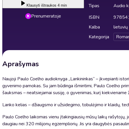
Tipas
Audio 
Klausyti
ištraukos 4 min
Prenumeratoje
ISBN
97854
Kalba
lietuvių
Kategorija
Roman
Aprašymas
Naujoji Paulo Coelho audioknyga „Lankininkas“ – įkvepianti istorij
gyvenimo pamokas. Su jam būdinga išmintimi, Paulo Coelho prime
šauksmas – neatsiejamai susiję, o gyvenimas, kurį kiekviename 
Lanko kelias – džiaugsmo ir užsidegimo, tobulėjimo ir klaidų, tech
Paulo Coelho laikomas vienu įtakingiausių mūsų laikų rašytojų, j
daugiau nei 320 milijonų egzempliorių. Jis yra daugybės pasaulini