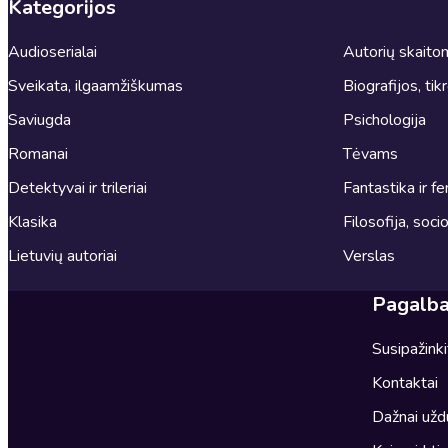
Kategorijos
Audioserialai
Autorių skait
Sveikata, ilgaamžiškumas
Biografijos, tik
Saviugda
Psichologija
Romanai
Tėvams
Detektyvai ir trileriai
Fantastika ir fe
Klasika
Filosofija, socio
Lietuvių autoriai
Verslas
Pagalb
Susipažink
Kontaktai
Dažnai užd