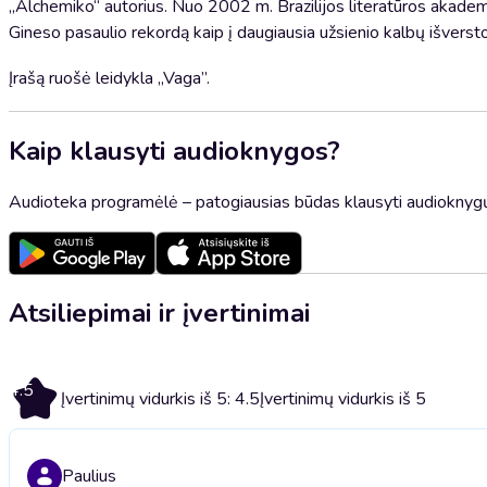
„Alchemiko“ autorius. Nuo 2002 m. Brazilijos literatūros akadem
Gineso pasaulio rekordą kaip į daugiausia užsienio kalbų išverst
Įrašą ruošė leidykla „Vaga”.
Kaip klausyti audioknygos?
Audioteka programėlė – patogiausias būdas klausyti audioknygų
Atsiliepimai ir įvertinimai
4.5
Įvertinimų vidurkis iš 5: 4.5
Įvertinimų vidurkis iš 5
Paulius