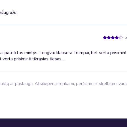
ažu
gražu
 pateiktos mintys. Lengvai klausosi. Trumpai, bet verta prisiminti
verta prisiminti tikrąsias tiesas...
roduktą ar paslaugą. Atsiliepimai renkami, peržiūrimi ir skelbiami va