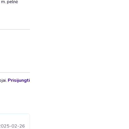
9 m. pelnė
ojai.
Prisijungti
2025-02-26