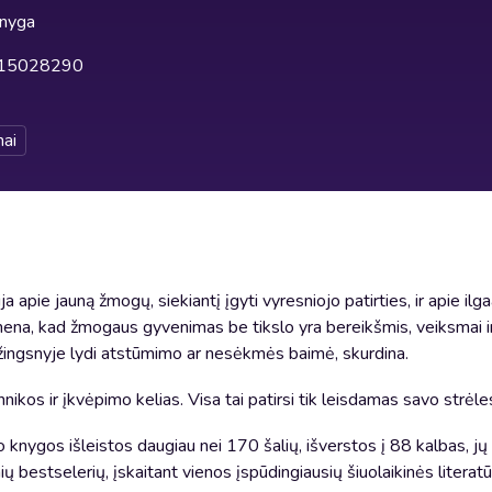
knyga
15028290
ai
a apie jauną žmogų, siekiantį įgyti vyresniojo patirties, ir apie il
na, kad žmogaus gyvenimas be tikslo yra bereikšmis, veiksmai ir
žingsnyje lydi atstūmimo ar nesėkmės baimė, skurdina.
nikos ir įkvėpimo kelias. Visa tai patirsi tik leisdamas savo strėle
o knygos išleistos daugiau nei 170 šalių, išverstos į 88 kalbas, j
ų bestselerių, įskaitant vienos įspūdingiausių šiuolaikinės literat