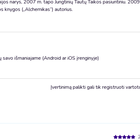
ijos narys, 2007 m. tapo Jungtinių Tautų Taikos pasiuntiniu. 200
os knygos („Alchemikas“) autorius.
 savo išmaniajame (Android ar iOS įrenginyje)
Įvertinimą palikti gali tik registruoti vartot