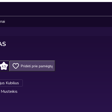
nai
AS
Pridėti prie pamėgtų
4,5
ijus Kubilius
 Musteikis